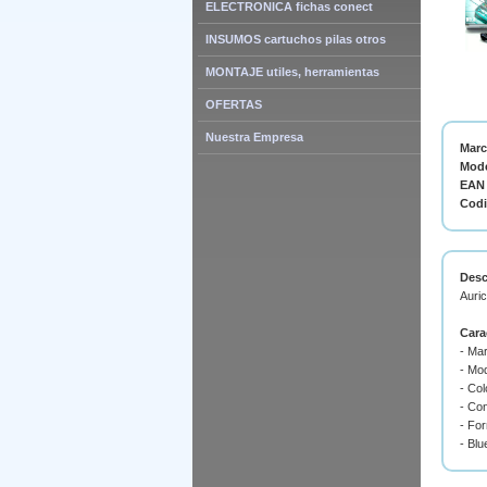
ELECTRONICA fichas conect
INSUMOS cartuchos pilas otros
MONTAJE utiles, herramientas
OFERTAS
Nuestra Empresa
Mar
Mode
EAN 
Cod
Desc
Auric
Cara
- Ma
- Mo
- Col
- Co
- For
- Blu