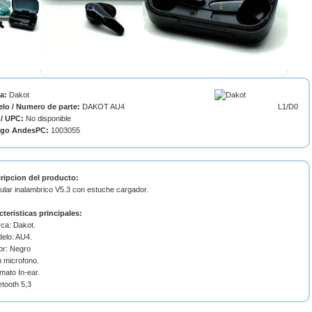
ca:
Dakot
lo / Numero de parte:
DAKOT AU4
L1/D0
/ UPC:
No disponible
igo AndesPC:
1003055
ripcion del producto:
ular inalambrico V5.3 con estuche cargador.
cteristicas principales:
rca: Dakot.
delo: AU4.
or: Negro
n microfono.
mato In-ear.
etooth 5,3