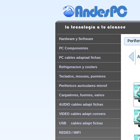
Hardware y Software
Perife
PC Componentes
A
PC cables adaptad fichas
Refrigeracion y coolers
Teclados, mouses, punteros
Perifericos auriculares microf
Cargadores, fuentes, varios
AUDIO cables adapt fichas
VIDEO cables adapt convers
USB cables adapt fichas
REDES / WIFI