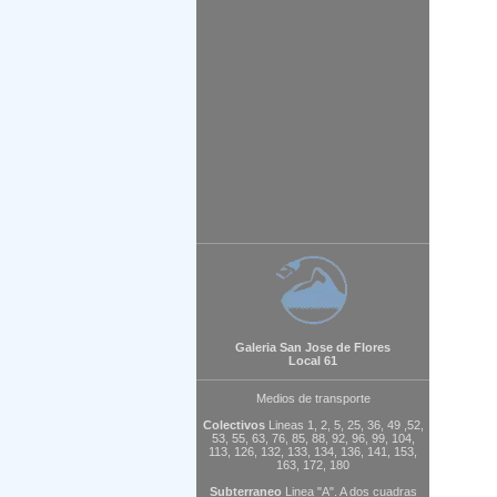
Galeria San Jose de Flores
Local 61
Medios de transporte
Colectivos
Lineas 1, 2, 5, 25, 36, 49 ,52,
53, 55, 63, 76, 85, 88, 92, 96, 99, 104,
113, 126, 132, 133, 134, 136, 141, 153,
163, 172, 180
Subterraneo
Linea "A". A dos cuadras