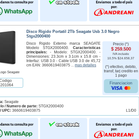
Disco Rigido Portatil 2Tb Seagate Usb 3.0 Negro
Stgx2000400
Disco Rigido Externo marca SEAGATE
Precio (*)
Modelo STGX2000400.
Caracteristicas
$ 259.500
principales:
- Modelo: STGX2000400. -
IVA incluido
Dimensiones: 23.3cm x 3.1cm x 15.8 cm -
10,5% $24.658,37
Interfaz: USB 3.0 - Cable USB 3.0 de 45,72
cm EAN: 3660619403875 ...
mas detalles
(*) efectivo, debito,
transf, tarj credito en
1 pago
Codigo
Financiacion
0201064
a:
Seagate
lo / Numero de parte:
STGX2000400
/ UPC:
3660619403875
L1/D0