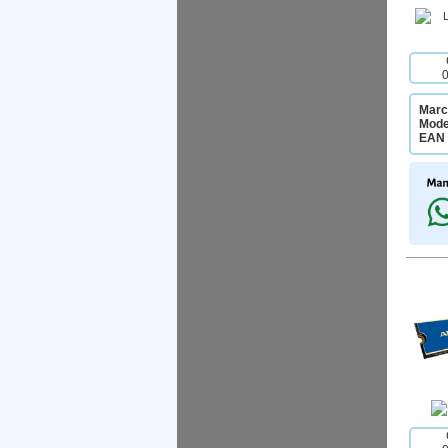
Marc
Mode
EAN 