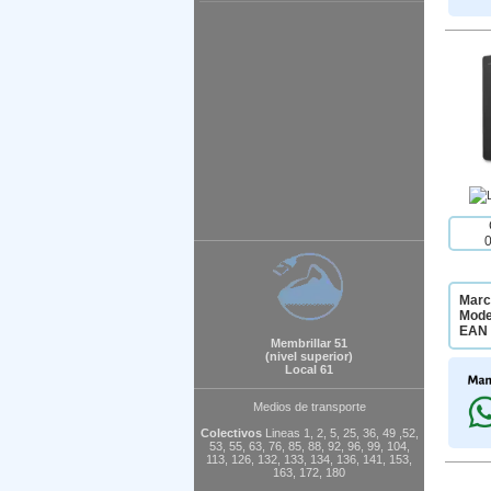
Marc
Mode
EAN 
Membrillar 51
(nivel superior)
Local 61
Medios de transporte
Colectivos
Lineas 1, 2, 5, 25, 36, 49 ,52,
53, 55, 63, 76, 85, 88, 92, 96, 99, 104,
113, 126, 132, 133, 134, 136, 141, 153,
163, 172, 180