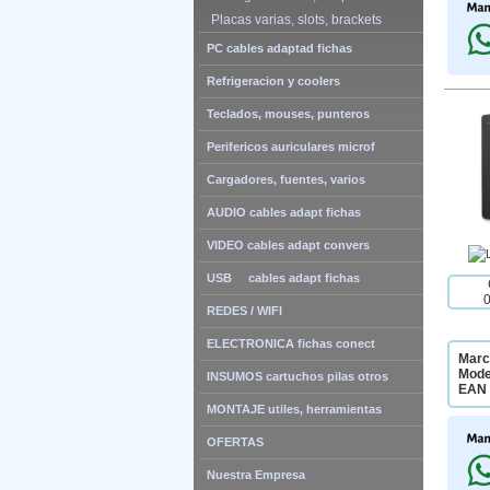
Placas varias, slots, brackets
PC cables adaptad fichas
Refrigeracion y coolers
Teclados, mouses, punteros
Perifericos auriculares microf
Cargadores, fuentes, varios
AUDIO cables adapt fichas
VIDEO cables adapt convers
USB cables adapt fichas
REDES / WIFI
ELECTRONICA fichas conect
Marc
Mode
INSUMOS cartuchos pilas otros
EAN 
MONTAJE utiles, herramientas
OFERTAS
Nuestra Empresa