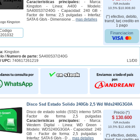
Caracteristicas principales:
- Marca:
IVA incluido
Kingston - Linea: A400 - Modelo:
10,5% $10.908,60
SA400S37/240G - Capacidad: 240 GB -
Factor de forma: 2,5 pulgadas - Interfaz:
(*) efectivo, debito,
SATA 6 Gb/s - Dimensione ...
mas detalles
transf, tarj credito en
1 pago
Codigo
Financiacion
0201032
a:
Kingston
lo / Numero de parte:
SA400S37/240G
/ UPC:
740617261219
L1/D0
Disco Ssd Estado Solido 240Gb 2,5 Wd Wds240G3G0A
Disco de estado solido (SSD) interno SATA
Precio (*)
Factor de forma 2,5 pulgadas
$ 130.600
Caracteristicas principales:
- Marca:
IVA incluido
Western Digital - Linea: WD Green -
10,5% $12.409,95
Modelo: WDS240G3G0A - Capacidad: 240
GB - Factor de forma: 2,5 pulgadas -
(*) efectivo, debito,
Interfaz: SATA 6 Gb/s - D ...
mas detalles
transf, tarj credito en