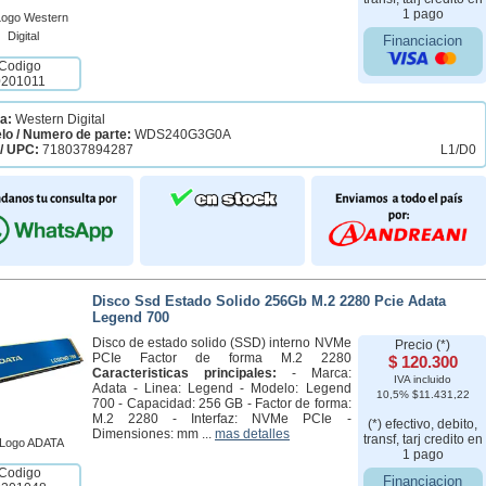
1 pago
Financiacion
Codigo
0201011
a:
Western Digital
lo / Numero de parte:
WDS240G3G0A
/ UPC:
718037894287
L1/D0
Disco Ssd Estado Solido 256Gb M.2 2280 Pcie Adata
Legend 700
Disco de estado solido (SSD) interno NVMe
Precio (*)
PCIe Factor de forma M.2 2280
$ 120.300
Caracteristicas principales:
- Marca:
IVA incluido
Adata - Linea: Legend - Modelo: Legend
10,5% $11.431,22
700 - Capacidad: 256 GB - Factor de forma:
M.2 2280 - Interfaz: NVMe PCIe -
(*) efectivo, debito,
Dimensiones: mm ...
mas detalles
transf, tarj credito en
1 pago
Codigo
Financiacion