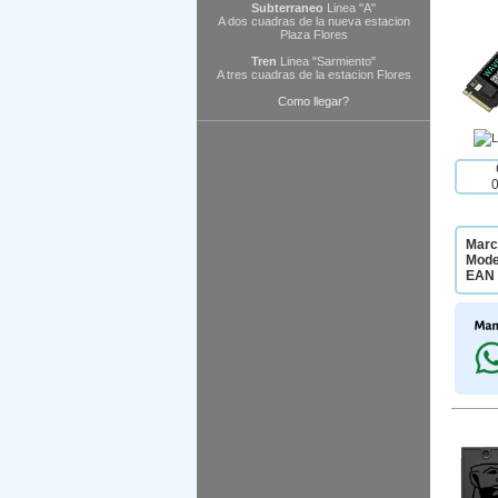
Subterraneo
Linea "A"
A dos cuadras de la nueva estacion
Plaza Flores
Tren
Linea "Sarmiento"
A tres cuadras de la estacion Flores
Como llegar?
Marc
Mode
EAN 