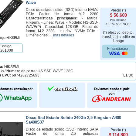
Wave
Disco de estado solido (SSD) interno NVMe
Precio (*)
PCIe Factor de forma M.2 2280
$ 56.600
Caracteristicas principales:
- Marca:
IVA incluido
Hiksemi. - Linea: Wave. - Modelo: HS-SSD-
10,5% $5.378,28
WAVE(P) - Capacidad: 128 GB - Factor de
forma: M.2 2280 - Interfaz: NVMe PCIe -
(*) efectivo, debito,
Dimensiones: ...
mas detalles
transf, tarj credito en
1 pago
Codigo
Financiacion
0201008
a:
HIKSEMI
lo / Numero de parte:
HS-SSD-WAVE 128G
/ UPC:
6974202725693
L1/D0
Disco Ssd Estado Solido 240Gb 2,5 Kingston A400
Sa400S37
Disco de estado solido (SSD) interno SATA
Precio (*)
Factor de forma 2,5 pulgadas
$ 114.800