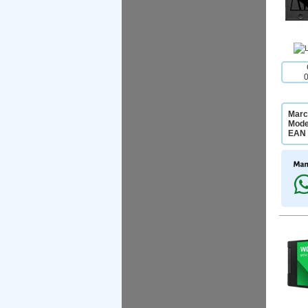
Marc
Mode
EAN 