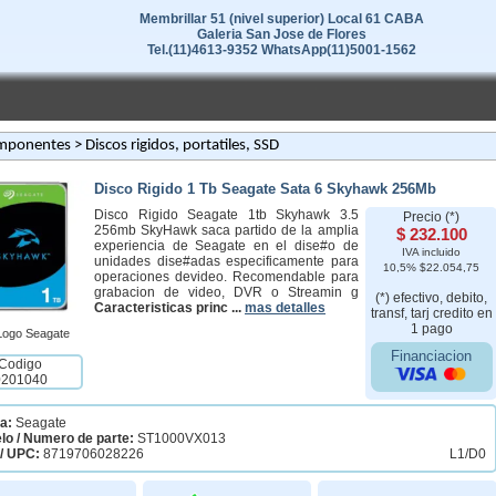
Membrillar 51 (nivel superior) Local 61 CABA
Galeria San Jose de Flores
Tel.(11)4613-9352 WhatsApp(11)5001-1562
mponentes
> Discos rigidos, portatiles, SSD
Disco Rigido 1 Tb Seagate Sata 6 Skyhawk 256Mb
Disco Rigido Seagate 1tb Skyhawk 3.5
Precio (*)
256mb SkyHawk saca partido de la amplia
$ 232.100
experiencia de Seagate en el dise#o de
IVA incluido
unidades dise#adas especificamente para
10,5% $22.054,75
operaciones devideo. Recomendable para
grabacion de video, DVR o Streamin g
(*) efectivo, debito,
Caracteristicas princ ...
mas detalles
transf, tarj credito en
1 pago
Financiacion
Codigo
0201040
a:
Seagate
lo / Numero de parte:
ST1000VX013
/ UPC:
8719706028226
L1/D0