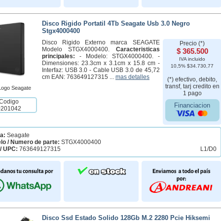
Disco Rigido Portatil 4Tb Seagate Usb 3.0 Negro
Stgx4000400
Disco Rigido Externo marca SEAGATE
Precio (*)
Modelo STGX4000400.
Caracteristicas
$ 365.500
principales:
- Modelo: STGX4000400. -
IVA incluido
Dimensiones: 23.3cm x 3.1cm x 15.8 cm -
10,5% $34.730,77
Interfaz: USB 3.0 - Cable USB 3.0 de 45,72
cm EAN: 763649127315 ...
mas detalles
(*) efectivo, debito,
transf, tarj credito en
1 pago
Codigo
Financiacion
0201042
a:
Seagate
lo / Numero de parte:
STGX4000400
/ UPC:
763649127315
L1/D0
Disco Ssd Estado Solido 128Gb M.2 2280 Pcie Hiksemi