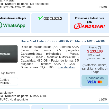
a:
HIKSEMI
lo / Numero de parte:
No disponible
/ UPC:
6974202725709
L2/D0
Disco Ssd Estado Solido 480Gb 2,5 Memox MMSS-480G
Disco de estado solido (SSD) interno SATA
Precio (*)
Factor de forma 2,5 pulgadas
$ 133.100
Caracteristicas principales
- Marca:
IVA incluido
Memox - Linea: - Modelo: MMSS-480G -
10,5% $12.647,51
Capacidad: 480 GB - Factor de forma: 2,5
pulgadas - Interfaz: SATA 6 Gb/s -
(*) efectivo, debito,
Dimensiones: 69,9 x 100, ...
mas detalles
transf, tarj credito en
1 pago
Financiacion
Codigo
0201063
a:
Memox
lo / Numero de parte:
MMSS-480G
/ UPC:
No disponible
L1/D0