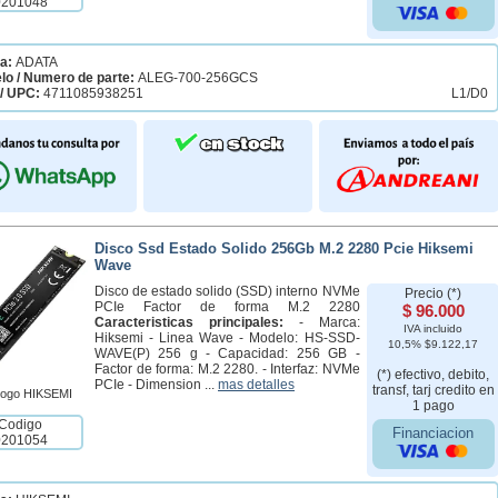
0201048
a:
ADATA
lo / Numero de parte:
ALEG-700-256GCS
/ UPC:
4711085938251
L1/D0
Disco Ssd Estado Solido 256Gb M.2 2280 Pcie Hiksemi
Wave
Disco de estado solido (SSD) interno NVMe
Precio (*)
PCIe Factor de forma M.2 2280
$ 96.000
Caracteristicas principales:
- Marca:
IVA incluido
Hiksemi - Linea Wave - Modelo: HS-SSD-
10,5% $9.122,17
WAVE(P) 256 g - Capacidad: 256 GB -
Factor de forma: M.2 2280. - Interfaz: NVMe
(*) efectivo, debito,
PCIe - Dimension ...
mas detalles
transf, tarj credito en
1 pago
Codigo
Financiacion
0201054