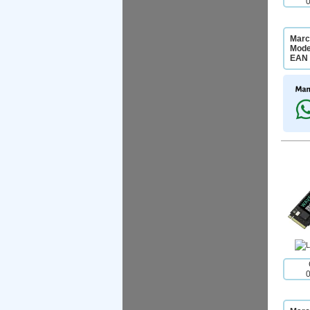
Marc
Mode
EAN 