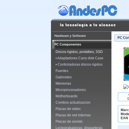
Hardware y Software
PC Co
PC Componentes
Discos rigidos, portatiles, SSD
• Adaptadores Carry disk Case
• Controladoras discos rigidos
Fuentes
Gabinetes
Memorias
Microprocesadores
Motherboards
Combos actualizacion
Placas de video
Marc
Mode
Placas de red internas
EAN 
Placas de sonido
Lectograbadoras, disqueteras