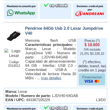
Pendrive 64Gb Usb 2.0 Lexar Jumpdrive
V40
Memoria flash USB
Precio (*)
Caracteristicas principales:
-
$ 18.600
Marca: Lexar - Modelo:
IVA incluido
JumpDrive V40 - Numero de
21,0% $3.228,10
parte: LJDV40-64GAB -
Capacidad de almacenamiento:
(*) efectivo,
Codigo
64 GB - Interfaz: USB 2.0 -
0314012
debito, transf, tarj
Conectividad: USB-A -
credito en 1 pago
Velocidad de lectura: Hasta 30
Financiacion
MB/s - ...
mas detalles
Marca:
Lexar
Modelo / Numero de parte:
LJDV40-64GAB
EAN / UPC:
843367105229
L3/D0