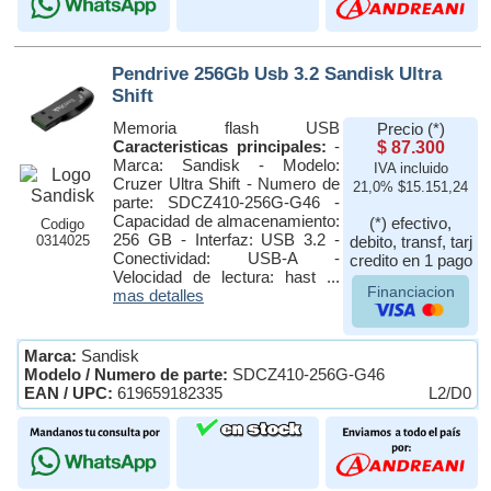
Pendrive 256Gb Usb 3.2 Sandisk Ultra
Shift
Memoria flash USB
Precio (*)
Caracteristicas principales:
-
$ 87.300
Marca: Sandisk - Modelo:
IVA incluido
Cruzer Ultra Shift - Numero de
21,0% $15.151,24
parte: SDCZ410-256G-G46 -
Capacidad de almacenamiento:
(*) efectivo,
Codigo
256 GB - Interfaz: USB 3.2 -
0314025
debito, transf, tarj
Conectividad: USB-A -
credito en 1 pago
Velocidad de lectura: hast ...
Financiacion
mas detalles
Marca:
Sandisk
Modelo / Numero de parte:
SDCZ410-256G-G46
EAN / UPC:
619659182335
L2/D0