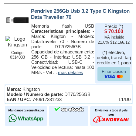
Pendrive 256Gb Usb 3.2 Type C Kingston
Data Traveller 70
Memoria flash USB
Precio (*)
Caracteristicas principales:
-
$ 70.100
Marca: Kington - Modelo:
IVA incluido
DataTraveler 70 - Numero de
21,0% $12.166,12
parte: DT70/256GB -
Capacidad de almacenamiento:
(*) efectivo,
Codigo
256 GB - Interfaz: USB 3.2 -
0314033
debito, transf, tarj
Conectividad: USB-C -
credito en 1 pago
Velocidad de lectura: hasta 100
Financiacion
MB/s - Vel ...
mas detalles
Marca:
Kingston
Modelo / Numero de parte:
DT70/256GB
EAN / UPC:
740617331233
L1/D0