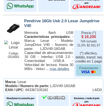
Pendrive 16Gb Usb 2.0 Lexar Jumpdrive
V40
Memoria flash USB
Precio (*)
Caracteristicas principales:
-
$ 16.200
Marca: Lexar - Modelo:
IVA incluido
JumpDrive V40 - Numero de
21,0% $2.811,57
parte: LJDV40-16GAB -
Capacidad de almacenamiento:
(*) efectivo,
Codigo
16 GB - Interfaz: USB 2.0 -
0314001
debito, transf, tarj
Conectividad: USB-A -
credito en 1 pago
Velocidad de lectura: Hasta 30
Financiacion
MB/s - Veloci ...
mas detalles
Marca:
Lexar
Modelo / Numero de parte:
LJDV40-16GAB
EAN / UPC:
843367105182
L4/D0