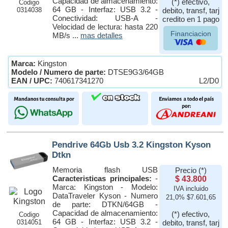
Capacidad de almacenamiento:
(*) efectivo,
Codigo
64 GB - Interfaz: USB 3.2 -
0314038
debito, transf, tarj
Conectividad: USB-A -
credito en 1 pago
Velocidad de lectura: hasta 220
Financiacion
MB/s ...
mas detalles
Marca:
Kingston
Modelo / Numero de parte:
DTSE9G3/64GB
EAN / UPC:
740617341270
L2/D0
Pendrive 64Gb Usb 3.2 Kingston Kyson
Dtkn
Memoria flash USB
Precio (*)
Caracteristicas principales:
-
$ 43.800
Marca: Kingston - Modelo:
IVA incluido
DataTraveler Kyson - Numero
21,0% $7.601,65
de parte: DTKN/64GB -
Capacidad de almacenamiento:
(*) efectivo,
Codigo
64 GB - Interfaz: USB 3.2 -
0314051
debito, transf, tarj