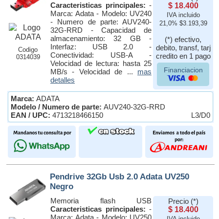
Caracteristicas principales:
-
$ 18.400
Marca: Adata - Modelo: UV240
IVA incluido
- Numero de parte: AUV240-
21,0% $3.193,39
32G-RRD - Capacidad de
almacenamiento: 32 GB -
(*) efectivo,
Interfaz: USB 2.0 -
debito, transf, tarj
Codigo
Conectividad: USB-A -
credito en 1 pago
0314039
Velocidad de lectura: hasta 25
Financiacion
MB/s - Velocidad de ...
mas
detalles
Marca:
ADATA
Modelo / Numero de parte:
AUV240-32G-RRD
EAN / UPC:
4713218466150
L3/D0
Pendrive 32Gb Usb 2.0 Adata UV250
Negro
Memoria flash USB
Precio (*)
Caracteristicas principales:
-
$ 18.400
Marca: Adata - Modelo: UV250
IVA incluido