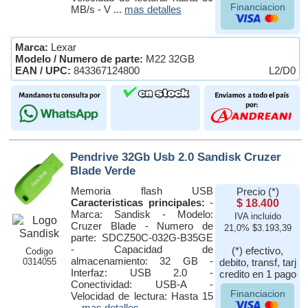
Financiacion
MB/s - V ...
mas detalles
Marca:
Lexar
Modelo / Numero de parte:
M22 32GB
EAN / UPC:
843367124800
L2/D0
Pendrive 32Gb Usb 2.0 Sandisk Cruzer
Blade Verde
Memoria flash USB
Precio (*)
Caracteristicas principales:
-
$ 18.400
Marca: Sandisk - Modelo:
IVA incluido
Cruzer Blade - Numero de
21,0% $3.193,39
parte: SDCZ50C-032G-B35GE
- Capacidad de
(*) efectivo,
Codigo
almacenamiento: 32 GB -
0314055
debito, transf, tarj
Interfaz: USB 2.0 -
credito en 1 pago
Conectividad: USB-A -
Financiacion
Velocidad de lectura: Hasta 15
...
mas detalles