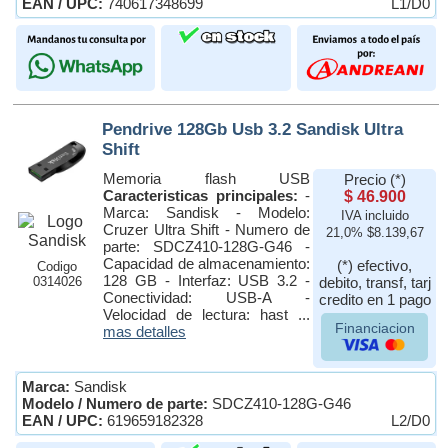
EAN / UPC:
740617348699
L1/D0
Pendrive 128Gb Usb 3.2 Sandisk Ultra
Shift
Memoria flash USB
Precio (*)
Caracteristicas principales:
-
$ 46.900
Marca: Sandisk - Modelo:
IVA incluido
Cruzer Ultra Shift - Numero de
21,0% $8.139,67
parte: SDCZ410-128G-G46 -
Capacidad de almacenamiento:
(*) efectivo,
Codigo
128 GB - Interfaz: USB 3.2 -
0314026
debito, transf, tarj
Conectividad: USB-A -
credito en 1 pago
Velocidad de lectura: hast ...
Financiacion
mas detalles
Marca:
Sandisk
Modelo / Numero de parte:
SDCZ410-128G-G46
EAN / UPC:
619659182328
L2/D0