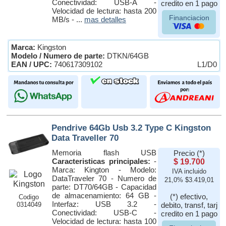
Conectividad: USB-A -
credito en 1 pago
Velocidad de lectura: hasta 200
Financiacion
MB/s - ...
mas detalles
Marca:
Kingston
Modelo / Numero de parte:
DTKN/64GB
EAN / UPC:
740617309102
L1/D0
Pendrive 64Gb Usb 3.2 Type C Kingston
Data Traveller 70
Memoria flash USB
Precio (*)
Caracteristicas principales:
-
$ 19.700
Marca: Kington - Modelo:
IVA incluido
DataTraveler 70 - Numero de
21,0% $3.419,01
parte: DT70/64GB - Capacidad
de almacenamiento: 64 GB -
(*) efectivo,
Codigo
Interfaz: USB 3.2 -
0314049
debito, transf, tarj
Conectividad: USB-C -
credito en 1 pago
Velocidad de lectura: hasta 100