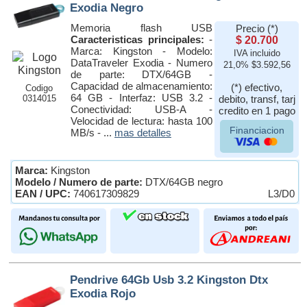
Exodia Negro
Memoria flash USB
Precio (*)
Caracteristicas principales:
-
$ 20.700
Marca: Kingston - Modelo:
IVA incluido
DataTraveler Exodia - Numero
21,0% $3.592,56
de parte: DTX/64GB -
Capacidad de almacenamiento:
(*) efectivo,
Codigo
64 GB - Interfaz: USB 3.2 -
0314015
debito, transf, tarj
Conectividad: USB-A -
credito en 1 pago
Velocidad de lectura: hasta 100
Financiacion
MB/s - ...
mas detalles
Marca:
Kingston
Modelo / Numero de parte:
DTX/64GB negro
EAN / UPC:
740617309829
L3/D0
Pendrive 64Gb Usb 3.2 Kingston Dtx
Exodia Rojo