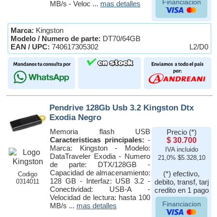
Financiacion
MB/s - Veloc ...
mas detalles
Marca:
Kingston
Modelo / Numero de parte:
DT70/64GB
EAN / UPC:
740617305302
L2/D0
Pendrive 128Gb Usb 3.2 Kingston Dtx
Exodia Negro
Memoria flash USB
Precio (*)
Caracteristicas principales:
-
$ 30.700
Marca: Kingston - Modelo:
IVA incluido
DataTraveler Exodia - Numero
21,0% $5.328,10
de parte: DTX/128GB -
Capacidad de almacenamiento:
(*) efectivo,
Codigo
128 GB - Interfaz: USB 3.2 -
0314011
debito, transf, tarj
Conectividad: USB-A -
credito en 1 pago
Velocidad de lectura: hasta 100
Financiacion
MB/s ...
mas detalles