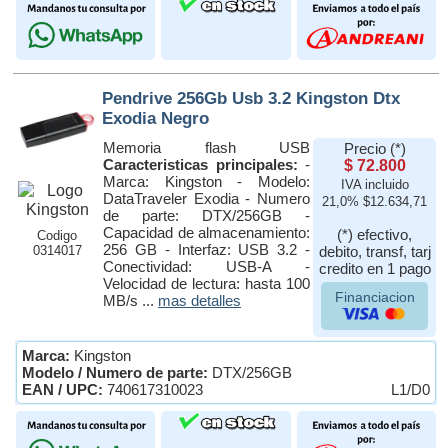
Pendrive 256Gb Usb 3.2 Kingston Dtx
Exodia Negro
Memoria flash USB
Precio (*)
Caracteristicas principales:
-
$ 72.800
Marca: Kingston - Modelo:
IVA incluido
DataTraveler Exodia - Numero
21,0% $12.634,71
de parte: DTX/256GB -
Capacidad de almacenamiento:
(*) efectivo,
Codigo
256 GB - Interfaz: USB 3.2 -
0314017
debito, transf, tarj
Conectividad: USB-A -
credito en 1 pago
Velocidad de lectura: hasta 100
Financiacion
MB/s ...
mas detalles
Marca:
Kingston
Modelo / Numero de parte:
DTX/256GB
EAN / UPC:
740617310023
L1/D0