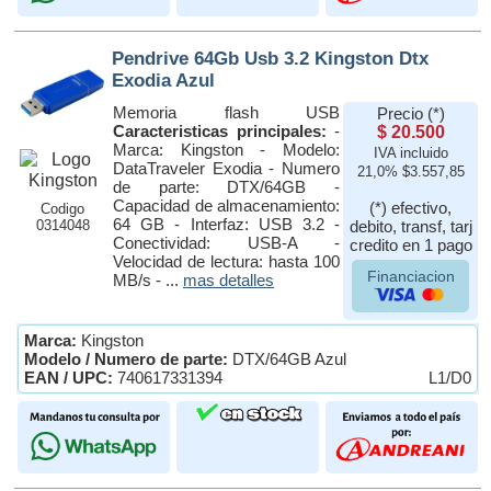
Pendrive 64Gb Usb 3.2 Kingston Dtx
Exodia Azul
Memoria flash USB
Precio (*)
Caracteristicas principales:
-
$ 20.500
Marca: Kingston - Modelo:
IVA incluido
DataTraveler Exodia - Numero
21,0% $3.557,85
de parte: DTX/64GB -
Capacidad de almacenamiento:
(*) efectivo,
Codigo
64 GB - Interfaz: USB 3.2 -
0314048
debito, transf, tarj
Conectividad: USB-A -
credito en 1 pago
Velocidad de lectura: hasta 100
Financiacion
MB/s - ...
mas detalles
Marca:
Kingston
Modelo / Numero de parte:
DTX/64GB Azul
EAN / UPC:
740617331394
L1/D0