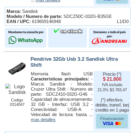
Marca:
Sandisk
Modelo / Numero de parte:
SDCZ50C-032G-B35GE
EAN / UPC:
619659146948
L1/D0
Pendrive 32Gb Usb 3.2 Sandisk Ultra
Shift
Memoria flash USB
Precio (*)
Caracteristicas principales:
-
$ 21.800
Marca: Sandisk - Modelo:
IVA incluido
Cruzer Ultra Shift - Numero de
21,0% $3.783,47
parte: SDCZ410-032G-G46 -
Capacidad de almacenamiento:
(*) efectivo,
Codigo
32 GB - Interfaz: USB 3.2 -
0314047
debito, transf, tarj
Conectividad: USB-A -
credito en 1 pago
Velocidad de lectura: hasta ...
Financiacion
mas detalles