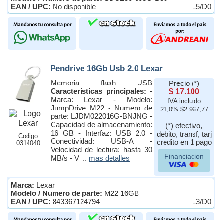
EAN / UPC:
No disponible
L5/D0
Pendrive 16Gb Usb 2.0 Lexar
Memoria flash USB
Precio (*)
Caracteristicas principales:
-
$ 17.100
Marca: Lexar - Modelo:
IVA incluido
JumpDrive M22 - Numero de
21,0% $2.967,77
parte: LJDM022016G-BNJNG -
Capacidad de almacenamiento:
(*) efectivo,
16 GB - Interfaz: USB 2.0 -
debito, transf, tarj
Codigo
Conectividad: USB-A -
credito en 1 pago
0314040
Velocidad de lectura: hasta 30
Financiacion
MB/s - V ...
mas detalles
Marca:
Lexar
Modelo / Numero de parte:
M22 16GB
EAN / UPC:
843367124794
L3/D0