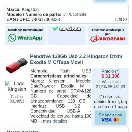
Marca:
Kingston
Modelo / Numero de parte:
DTX/128GB
EAN / UPC:
740617309928
L2/D0
Pendrive 128Gb Usb 3.2 Kingston Dtxm
Exodia M C/Tapa Movil
Memoria flash USB
Precio (*)
Caracteristicas principales:
-
$ 31.300
Marca: Kingston - Modelo:
IVA incluido
DataTraveler Exodia M -
21,0% $5.432,23
Numero de parte: DTXM/128
GB - Capacidad de
(*) efectivo,
Codigo
almacenamiento: 128 GB -
0314053
debito, transf, tarj
Interfaz: USB 3.2 -
credito en 1 pago
Conectividad: USB-A -
Financiacion
Velocidad de lectura: hasta 100
MB ...
mas detalles