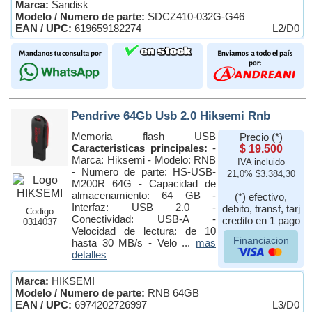
Marca:
Sandisk
Modelo / Numero de parte:
SDCZ410-032G-G46
EAN / UPC:
619659182274
L2/D0
Pendrive 64Gb Usb 2.0 Hiksemi Rnb
Memoria flash USB
Precio (*)
Caracteristicas principales:
-
$ 19.500
Marca: Hiksemi - Modelo: RNB
IVA incluido
- Numero de parte: HS-USB-
21,0% $3.384,30
M200R 64G - Capacidad de
almacenamiento: 64 GB -
(*) efectivo,
Interfaz: USB 2.0 -
debito, transf, tarj
Codigo
Conectividad: USB-A -
credito en 1 pago
0314037
Velocidad de lectura: de 10
Financiacion
hasta 30 MB/s - Velo ...
mas
detalles
Marca:
HIKSEMI
Modelo / Numero de parte:
RNB 64GB
EAN / UPC:
6974202726997
L3/D0