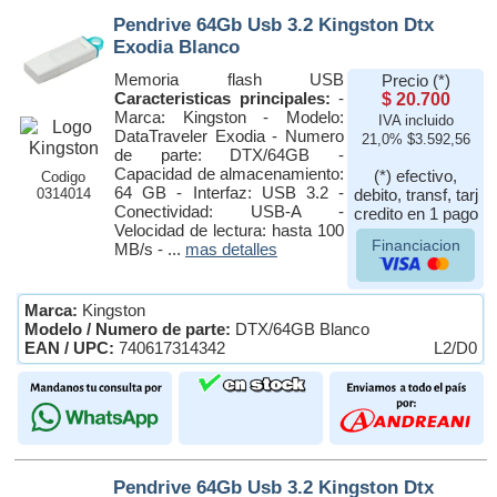
Pendrive 64Gb Usb 3.2 Kingston Dtx
Exodia Blanco
Memoria flash USB
Precio (*)
Caracteristicas principales:
-
$ 20.700
Marca: Kingston - Modelo:
IVA incluido
DataTraveler Exodia - Numero
21,0% $3.592,56
de parte: DTX/64GB -
Capacidad de almacenamiento:
(*) efectivo,
Codigo
64 GB - Interfaz: USB 3.2 -
0314014
debito, transf, tarj
Conectividad: USB-A -
credito en 1 pago
Velocidad de lectura: hasta 100
Financiacion
MB/s - ...
mas detalles
Marca:
Kingston
Modelo / Numero de parte:
DTX/64GB Blanco
EAN / UPC:
740617314342
L2/D0
Pendrive 64Gb Usb 3.2 Kingston Dtx