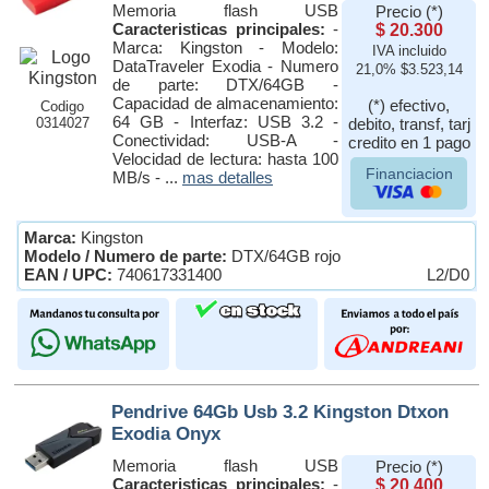
Memoria flash USB
Precio (*)
Caracteristicas principales:
-
$ 20.300
Marca: Kingston - Modelo:
IVA incluido
DataTraveler Exodia - Numero
21,0% $3.523,14
de parte: DTX/64GB -
Capacidad de almacenamiento:
(*) efectivo,
Codigo
64 GB - Interfaz: USB 3.2 -
0314027
debito, transf, tarj
Conectividad: USB-A -
credito en 1 pago
Velocidad de lectura: hasta 100
Financiacion
MB/s - ...
mas detalles
Marca:
Kingston
Modelo / Numero de parte:
DTX/64GB rojo
EAN / UPC:
740617331400
L2/D0
Pendrive 64Gb Usb 3.2 Kingston Dtxon
Exodia Onyx
Memoria flash USB
Precio (*)
Caracteristicas principales:
-
$ 20.400