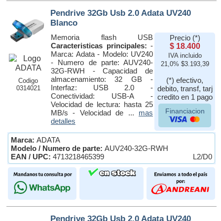
Pendrive 32Gb Usb 2.0 Adata UV240
Blanco
Memoria flash USB
Precio (*)
Caracteristicas principales:
-
$ 18.400
Marca: Adata - Modelo: UV240
IVA incluido
- Numero de parte: AUV240-
21,0% $3.193,39
32G-RWH - Capacidad de
almacenamiento: 32 GB -
(*) efectivo,
Codigo
Interfaz: USB 2.0 -
0314021
debito, transf, tarj
Conectividad: USB-A -
credito en 1 pago
Velocidad de lectura: hasta 25
Financiacion
MB/s - Velocidad de ...
mas
detalles
Marca:
ADATA
Modelo / Numero de parte:
AUV240-32G-RWH
EAN / UPC:
4713218465399
L2/D0
Pendrive 32Gb Usb 2.0 Adata UV240