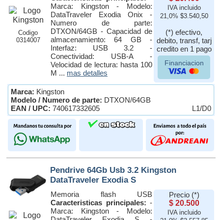
Marca: Kingston - Modelo:
IVA incluido
DataTraveler Exodia Onix -
21,0% $3.540,50
Numero de parte:
DTXON/64GB - Capacidad de
(*) efectivo,
Codigo
almacenamiento: 64 GB -
0314007
debito, transf, tarj
Interfaz: USB 3.2 -
credito en 1 pago
Conectividad: USB-A -
Financiacion
Velocidad de lectura: hasta 100
M ...
mas detalles
Marca:
Kingston
Modelo / Numero de parte:
DTXON/64GB
EAN / UPC:
740617332605
L1/D0
Pendrive 64Gb Usb 3.2 Kingston
DataTraveler Exodia S
Memoria flash USB
Precio (*)
Caracteristicas principales:
-
$ 20.500
Marca: Kingston - Modelo:
IVA incluido
DataTraveler Exodia S -