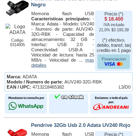
Negro
Memoria flash USB
Precio (*)
Caracteristicas principales:
-
$ 18.400
Marca: Adata - Modelo: UV240
IVA incluido
- Numero de parte: AUV240-
21,0% $3.193,39
32G-RBK - Capacidad de
almacenamiento: 32 GB -
(*) efectivo,
Codigo
Interfaz: USB 2.0 -
0314005
debito, transf, tarj
Conectividad: USB-A -
credito en 1 pago
Velocidad de lectura: hasta 25
Financiacion
MB/s - Velocidad de ...
mas
detalles
Marca:
ADATA
Modelo / Numero de parte:
AUV240-32G-RBK
EAN / UPC:
4713218465382
L3/D0
Pendrive 32Gb Usb 2.0 Adata UV240 Rojo
Memoria flash USB
Precio (*)