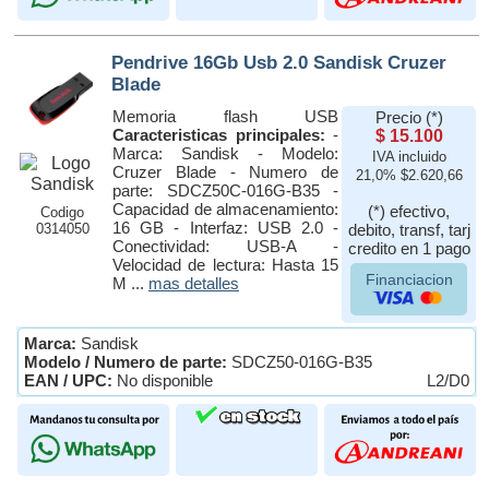
Pendrive 16Gb Usb 2.0 Sandisk Cruzer
Blade
Memoria flash USB
Precio (*)
Caracteristicas principales:
-
$ 15.100
Marca: Sandisk - Modelo:
IVA incluido
Cruzer Blade - Numero de
21,0% $2.620,66
parte: SDCZ50C-016G-B35 -
Capacidad de almacenamiento:
(*) efectivo,
Codigo
16 GB - Interfaz: USB 2.0 -
0314050
debito, transf, tarj
Conectividad: USB-A -
credito en 1 pago
Velocidad de lectura: Hasta 15
Financiacion
M ...
mas detalles
Marca:
Sandisk
Modelo / Numero de parte:
SDCZ50-016G-B35
EAN / UPC:
No disponible
L2/D0