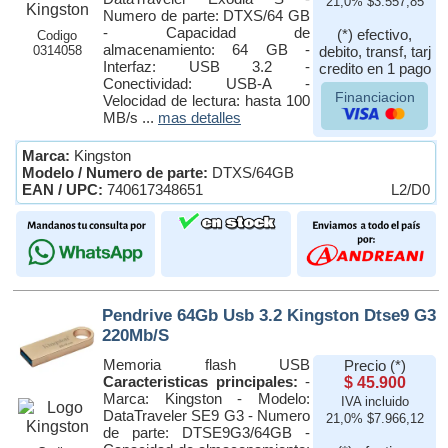
21,0% $3.557,85
Numero de parte: DTXS/64 GB
- Capacidad de
(*) efectivo,
Codigo
almacenamiento: 64 GB -
0314058
debito, transf, tarj
Interfaz: USB 3.2 -
credito en 1 pago
Conectividad: USB-A -
Financiacion
Velocidad de lectura: hasta 100
MB/s ...
mas detalles
Marca:
Kingston
Modelo / Numero de parte:
DTXS/64GB
EAN / UPC:
740617348651
L2/D0
Pendrive 64Gb Usb 3.2 Kingston Dtse9 G3
220Mb/S
Memoria flash USB
Precio (*)
Caracteristicas principales:
-
$ 45.900
Marca: Kingston - Modelo:
IVA incluido
DataTraveler SE9 G3 - Numero
21,0% $7.966,12
de parte: DTSE9G3/64GB -