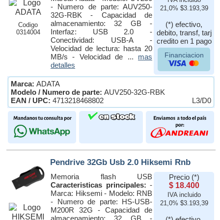
- Numero de parte: AUV250-
21,0% $3.193,39
32G-RBK - Capacidad de
almacenamiento: 32 GB -
(*) efectivo,
Codigo
Interfaz: USB 2.0 -
0314004
debito, transf, tarj
Conectividad: USB-A -
credito en 1 pago
Velocidad de lectura: hasta 20
Financiacion
MB/s - Velocidad de ...
mas
detalles
Marca:
ADATA
Modelo / Numero de parte:
AUV250-32G-RBK
EAN / UPC:
4713218468802
L3/D0
Pendrive 32Gb Usb 2.0 Hiksemi Rnb
Memoria flash USB
Precio (*)
Caracteristicas principales:
-
$ 18.400
Marca: Hiksemi - Modelo: RNB
IVA incluido
- Numero de parte: HS-USB-
21,0% $3.193,39
M200R 32G - Capacidad de
almacenamiento: 32 GB -
(*) efectivo,