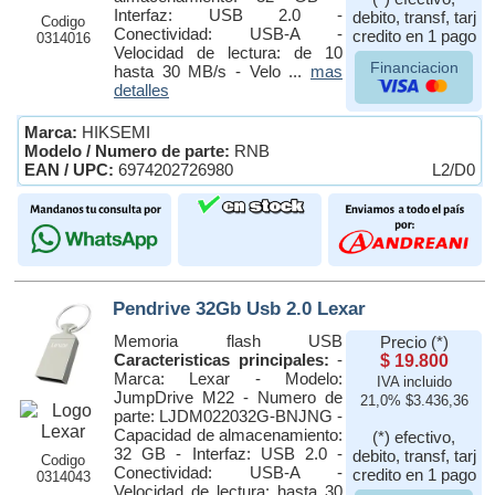
Interfaz: USB 2.0 -
debito, transf, tarj
Codigo
Conectividad: USB-A -
credito en 1 pago
0314016
Velocidad de lectura: de 10
Financiacion
hasta 30 MB/s - Velo ...
mas
detalles
Marca:
HIKSEMI
Modelo / Numero de parte:
RNB
EAN / UPC:
6974202726980
L2/D0
Pendrive 32Gb Usb 2.0 Lexar
Memoria flash USB
Precio (*)
Caracteristicas principales:
-
$ 19.800
Marca: Lexar - Modelo:
IVA incluido
JumpDrive M22 - Numero de
21,0% $3.436,36
parte: LJDM022032G-BNJNG -
Capacidad de almacenamiento:
(*) efectivo,
32 GB - Interfaz: USB 2.0 -
debito, transf, tarj
Codigo
Conectividad: USB-A -
credito en 1 pago
0314043
Velocidad de lectura: hasta 30