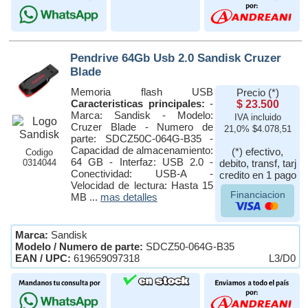
Pendrive 64Gb Usb 2.0 Sandisk Cruzer
Blade
Memoria flash USB
Precio (*)
Caracteristicas principales:
-
$ 23.500
Marca: Sandisk - Modelo:
IVA incluido
Cruzer Blade - Numero de
21,0% $4.078,51
parte: SDCZ50C-064G-B35 -
Capacidad de almacenamiento:
(*) efectivo,
Codigo
64 GB - Interfaz: USB 2.0 -
0314044
debito, transf, tarj
Conectividad: USB-A -
credito en 1 pago
Velocidad de lectura: Hasta 15
Financiacion
MB ...
mas detalles
Marca:
Sandisk
Modelo / Numero de parte:
SDCZ50-064G-B35
EAN / UPC:
619659097318
L3/D0