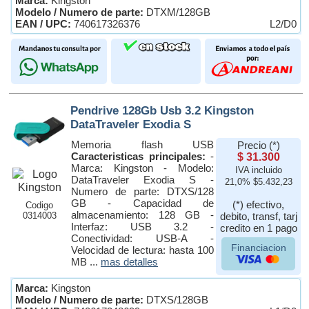
Marca:
Kingston
Modelo / Numero de parte:
DTXM/128GB
EAN / UPC:
740617326376
L2/D0
Pendrive 128Gb Usb 3.2 Kingston
DataTraveler Exodia S
Memoria flash USB
Precio (*)
Caracteristicas principales:
-
$ 31.300
Marca: Kingston - Modelo:
IVA incluido
DataTraveler Exodia S -
21,0% $5.432,23
Numero de parte: DTXS/128
GB - Capacidad de
(*) efectivo,
Codigo
almacenamiento: 128 GB -
0314003
debito, transf, tarj
Interfaz: USB 3.2 -
credito en 1 pago
Conectividad: USB-A -
Financiacion
Velocidad de lectura: hasta 100
MB ...
mas detalles
Marca:
Kingston
Modelo / Numero de parte:
DTXS/128GB