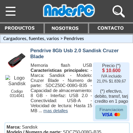
Cargadores, fuentes, varios
> Pendrives
Pendrive 8Gb Usb 2.0 Sandisk Cruzer
Blade
Memoria flash USB
Precio (*)
Caracteristicas principales:
-
$ 10.600
Marca: Sandisk - Modelo:
IVA incluido
Cruzer Blade - Numero de
21,0% $1.839,67
parte: SDCZ50C-008G-B35 -
Capacidad de almacenamiento:
(*) efectivo,
Codigo
8 GB - Interfaz: USB 2.0 -
0314041
debito, transf, tarj
Conectividad: USB-A -
credito en 1 pago
Velocidad de lectura: Hasta 15
Financiacion
MB ...
mas detalles
Marca:
Sandisk
Modelo / Numero de parte:
SDCZ50-008G-B35