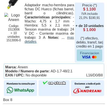
Adaptador macho-hembra para
Precio (*)
fichas DC Hueco (fichas barrel,
$ 1.100
barril o cilindricas).
IVA incluido
Caracteristicas principales:
-
21,0% $190,91
Macho: 4,75 x 1,7 mm -
Hembra: 5,5 x 2,1 mm -
+ de 10 unidades
Codigo
Tension maxima de trabajo: 24
1513006
$ 1.000
+ 10
V DC - Corriente maxima de
unidades
trabajo: 3 A
Notas:
...
mas
(*) efectivo,
1513006-0
detalles
debito, transf, tarj
credito en 1 pago
Financiacion
Marca:
Arwen
Modelo / Numero de parte:
AD-1.7-48/2.1
EAN / UPC:
No disponible
L16/D0/B8
Box 8