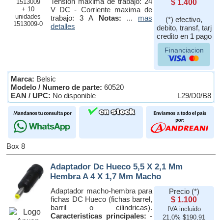
Tension maxima de trabajo: 24
1513009
$ 1.400
+ 10
V DC - Corriente maxima de
unidades
trabajo: 3 A
Notas:
...
mas
(*) efectivo,
1513009-0
detalles
debito, transf, tarj
credito en 1 pago
Financiacion
Marca:
Belsic
Modelo / Numero de parte:
60520
EAN / UPC:
No disponible
L29/D0/B8
Box 8
Adaptador Dc Hueco 5,5 X 2,1 Mm
Hembra A 4 X 1,7 Mm Macho
Adaptador macho-hembra para
Precio (*)
fichas DC Hueco (fichas barrel,
$ 1.100
barril o cilindricas).
IVA incluido
Caracteristicas principales:
-
21,0% $190,91