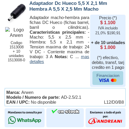
Adaptador Dc Hueco 5,5 X 2,1 Mm
Hembra A 5,5 X 2,5 Mm Macho
Adaptador macho-hembra para
Precio (*)
fichas DC Hueco (fichas barrel,
$ 1.100
barril o cilindricas).
IVA incluido
Caracteristicas principales:
-
21,0% $190,91
Macho: 5,5 x 2,5 mm -
Hembra: 5,5 x 2,1 mm -
+ de 10 unidades
Codigo
Tension maxima de trabajo: 24
1513008
$ 1.000
+ 10
V DC - Corriente maxima de
unidades
trabajo: 3 A
Notas:
C ...
mas
(*) efectivo,
1513008-0
detalles
debito, transf, tarj
credito en 1 pago
Financiacion
Marca:
Arwen
Modelo / Numero de parte:
AD-2.5/2.1
EAN / UPC:
No disponible
L12/D0/B8