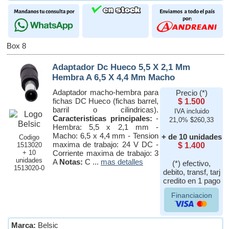
Box 8
Adaptador Dc Hueco 5,5 X 2,1 Mm
Hembra A 6,5 X 4,4 Mm Macho
Adaptador macho-hembra para
Precio (*)
fichas DC Hueco (fichas barrel,
$ 1.500
barril o cilindricas).
IVA incluido
Caracteristicas principales:
-
21,0% $260,33
Hembra: 5,5 x 2,1 mm -
Macho: 6,5 x 4,4 mm - Tension
+ de 10 unidades
Codigo
maxima de trabajo: 24 V DC -
1513020
$ 1.400
+ 10
Corriente maxima de trabajo: 3
unidades
A
Notas:
C ...
mas detalles
(*) efectivo,
1513020-0
debito, transf, tarj
credito en 1 pago
Financiacion
Marca:
Belsic