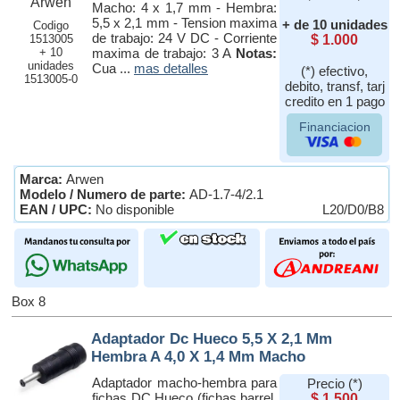
Macho: 4 x 1,7 mm - Hembra:
5,5 x 2,1 mm - Tension maxima
+ de 10 unidades
Codigo
de trabajo: 24 V DC - Corriente
1513005
$ 1.000
+ 10
maxima de trabajo: 3 A
Notas:
unidades
Cua ...
mas detalles
(*) efectivo,
1513005-0
debito, transf, tarj
credito en 1 pago
Financiacion
Marca:
Arwen
Modelo / Numero de parte:
AD-1.7-4/2.1
EAN / UPC:
No disponible
L20/D0/B8
Box 8
Adaptador Dc Hueco 5,5 X 2,1 Mm
Hembra A 4,0 X 1,4 Mm Macho
Adaptador macho-hembra para
Precio (*)
fichas DC Hueco (fichas barrel,
$ 1.500