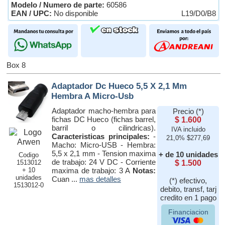
Modelo / Numero de parte:
60586
EAN / UPC:
No disponible
L19/D0/B8
Box 8
Adaptador Dc Hueco 5,5 X 2,1 Mm
Hembra A Micro-Usb
Adaptador macho-hembra para
Precio (*)
fichas DC Hueco (fichas barrel,
$ 1.600
barril o cilindricas).
IVA incluido
Caracteristicas principales:
-
21,0% $277,69
Macho: Micro-USB - Hembra:
5,5 x 2,1 mm - Tension maxima
+ de 10 unidades
Codigo
de trabajo: 24 V DC - Corriente
1513012
$ 1.500
+ 10
maxima de trabajo: 3 A
Notas:
unidades
Cuan ...
mas detalles
(*) efectivo,
1513012-0
debito, transf, tarj
credito en 1 pago
Financiacion