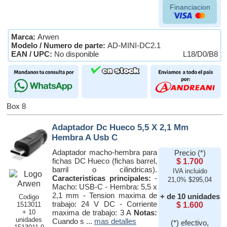
Financiacion
Marca:
Arwen
Modelo / Numero de parte:
AD-MINI-DC2.1
EAN / UPC:
No disponible
L18/D0/B8
Box 8
Adaptador Dc Hueco 5,5 X 2,1 Mm
Hembra A Usb C
Adaptador macho-hembra para
Precio (*)
fichas DC Hueco (fichas barrel,
$ 1.700
barril o cilindricas).
IVA incluido
Caracteristicas principales:
-
21,0% $295,04
Macho: USB-C - Hembra: 5,5 x
2,1 mm - Tension maxima de
+ de 10 unidades
Codigo
trabajo: 24 V DC - Corriente
1513011
$ 1.600
+ 10
maxima de trabajo: 3 A
Notas:
unidades
Cuando s ...
mas detalles
(*) efectivo,