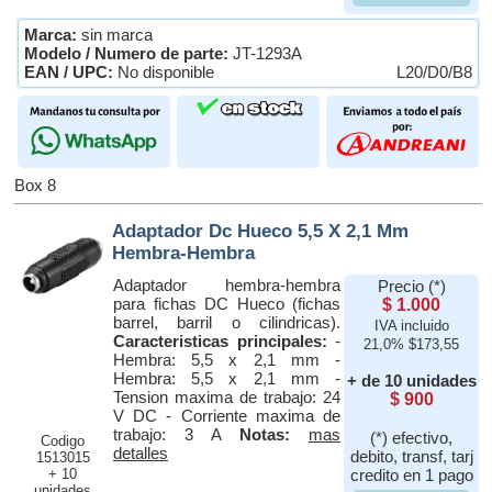
Marca:
sin marca
Modelo / Numero de parte:
JT-1293A
EAN / UPC:
No disponible
L20/D0/B8
Box 8
Adaptador Dc Hueco 5,5 X 2,1 Mm
Hembra-Hembra
Adaptador hembra-hembra
Precio (*)
para fichas DC Hueco (fichas
$ 1.000
barrel, barril o cilindricas).
IVA incluido
Caracteristicas principales:
-
21,0% $173,55
Hembra: 5,5 x 2,1 mm -
Hembra: 5,5 x 2,1 mm -
+ de 10 unidades
Tension maxima de trabajo: 24
$ 900
V DC - Corriente maxima de
trabajo: 3 A
Notas:
mas
(*) efectivo,
Codigo
detalles
debito, transf, tarj
1513015
+ 10
credito en 1 pago
unidades