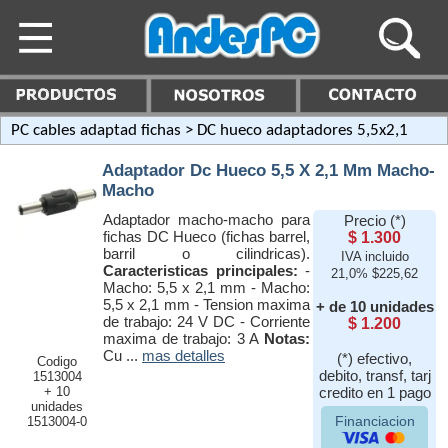
PC cables adaptad fichas
> DC hueco adaptadores 5,5x2,1
Adaptador Dc Hueco 5,5 X 2,1 Mm Macho-
Macho
Adaptador macho-macho para
Precio (*)
fichas DC Hueco (fichas barrel,
$ 1.300
barril o cilindricas).
IVA incluido
Caracteristicas principales:
-
21,0% $225,62
Macho: 5,5 x 2,1 mm - Macho:
5,5 x 2,1 mm - Tension maxima
+ de 10 unidades
de trabajo: 24 V DC - Corriente
$ 1.200
maxima de trabajo: 3 A
Notas:
Cu ...
mas detalles
(*) efectivo,
Codigo
debito, transf, tarj
1513004
+ 10
credito en 1 pago
unidades
Financiacion
1513004-0