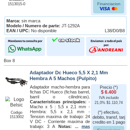
Financiacion
1513015-0
Marca:
sin marca
Modelo / Numero de parte:
JT-1292A
EAN / UPC:
No disponible
L38/D0/B8
Box 8
Adaptador Dc Hueco 5,5 X 2,1 Mm
Hembra A 5 Machos (Pulpito)
Adaptador macho-hembra para
Precio (*)
fichas DC Hueco (fichas barrel,
$ 6.400
barril o cilindricas).
IVA incluido
Caracteristicas principales:
-
21,0% $1.110,74
Macho x 5 : 5,5 x 2,1 mm -
Hembra: 5,5 x 2,1 mm -
(*) efectivo,
Codigo
Tension maxima de trabajo: 24
1513002
debito, transf, tarj
V DC - Corriente maxima de
credito en 1 pago
trabajo: 3 A
Notas: ...
mas