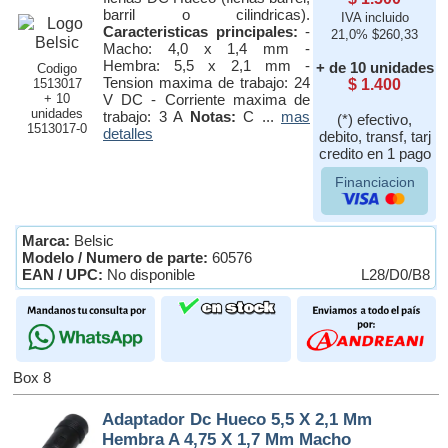
barril o cilindricas).
IVA incluido
Caracteristicas principales:
-
21,0% $260,33
Macho: 4,0 x 1,4 mm -
Hembra: 5,5 x 2,1 mm -
+ de 10 unidades
Codigo
Tension maxima de trabajo: 24
1513017
$ 1.400
+ 10
V DC - Corriente maxima de
unidades
trabajo: 3 A
Notas:
C ...
mas
(*) efectivo,
1513017-0
detalles
debito, transf, tarj
credito en 1 pago
Financiacion
Marca:
Belsic
Modelo / Numero de parte:
60576
EAN / UPC:
No disponible
L28/D0/B8
Box 8
Adaptador Dc Hueco 5,5 X 2,1 Mm
Hembra A 4,75 X 1,7 Mm Macho