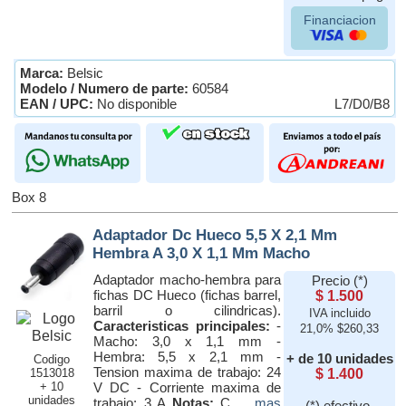
Financiacion
Marca:
Belsic
Modelo / Numero de parte:
60584
EAN / UPC:
No disponible
L7/D0/B8
Box 8
Adaptador Dc Hueco 5,5 X 2,1 Mm
Hembra A 3,0 X 1,1 Mm Macho
Adaptador macho-hembra para
Precio (*)
fichas DC Hueco (fichas barrel,
$ 1.500
barril o cilindricas).
IVA incluido
Caracteristicas principales:
-
21,0% $260,33
Macho: 3,0 x 1,1 mm -
Hembra: 5,5 x 2,1 mm -
+ de 10 unidades
Codigo
Tension maxima de trabajo: 24
1513018
$ 1.400
+ 10
V DC - Corriente maxima de
unidades
trabajo: 3 A
Notas:
C ...
mas
(*) efectivo,