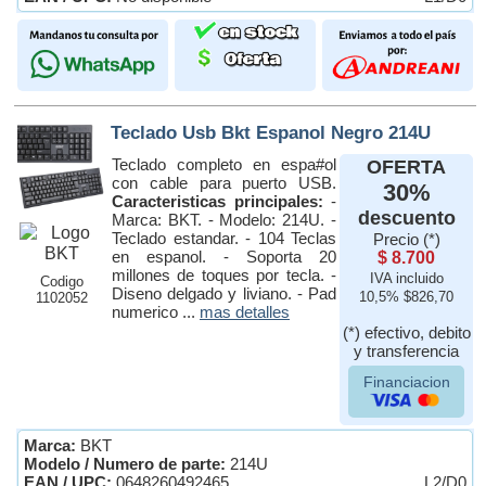
Teclado Usb Bkt Espanol Negro 214U
Teclado completo en espa#ol
OFERTA
con cable para puerto USB.
30%
Caracteristicas principales:
-
descuento
Marca: BKT. - Modelo: 214U. -
Teclado estandar. - 104 Teclas
Precio (*)
en espanol. - Soporta 20
$ 8.700
millones de toques por tecla. -
IVA incluido
Codigo
Diseno delgado y liviano. - Pad
1102052
10,5% $826,70
numerico ...
mas detalles
(*) efectivo, debito
y transferencia
Financiacion
Marca:
BKT
Modelo / Numero de parte:
214U
EAN / UPC:
0648260492465
L2/D0