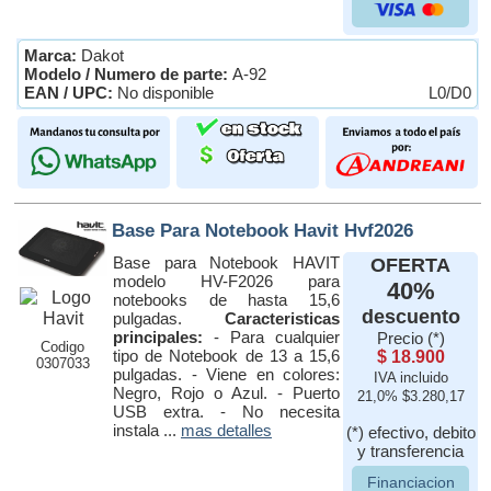
Marca:
Dakot
Modelo / Numero de parte:
A-92
EAN / UPC:
No disponible
L0/D0
Base Para Notebook Havit Hvf2026
Base para Notebook HAVIT
OFERTA
modelo HV-F2026 para
40%
notebooks de hasta 15,6
descuento
pulgadas.
Caracteristicas
principales:
- Para cualquier
Precio (*)
Codigo
tipo de Notebook de 13 a 15,6
$ 18.900
0307033
pulgadas. - Viene en colores:
IVA incluido
Negro, Rojo o Azul. - Puerto
21,0% $3.280,17
USB extra. - No necesita
instala ...
mas detalles
(*) efectivo, debito
y transferencia
Financiacion