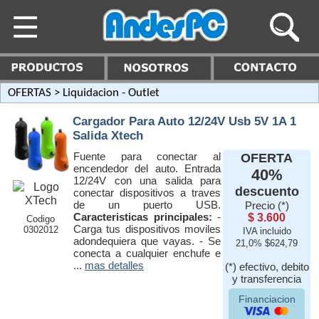
OFERTAS
> Liquidacion - Outlet
Cargador Para Auto 12/24V Usb 5V 1A 1
Salida Xtech
Fuente para conectar al
OFERTA
encendedor del auto. Entrada
40%
12/24V con una salida para
descuento
conectar dispositivos a traves
de un puerto USB.
Precio (*)
Caracteristicas principales:
-
$ 3.600
Codigo
Carga tus dispositivos moviles
0302012
IVA incluido
adondequiera que vayas. - Se
21,0% $624,79
conecta a cualquier enchufe e
...
mas detalles
(*) efectivo, debito
y transferencia
Financiacion