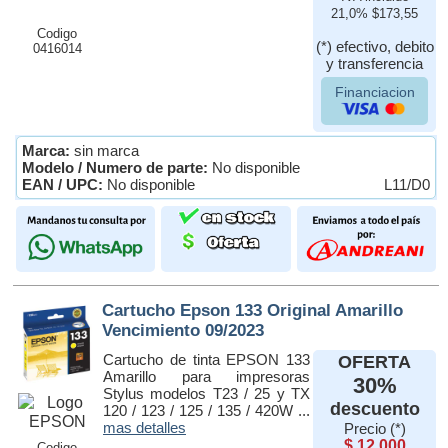
21,0% $173,55
Codigo
(*) efectivo, debito
0416014
y transferencia
Financiacion
Marca:
sin marca
Modelo / Numero de parte:
No disponible
EAN / UPC:
No disponible
L11/D0
Cartucho Epson 133 Original Amarillo
Vencimiento 09/2023
Cartucho de tinta EPSON 133
OFERTA
Amarillo para impresoras
30%
Stylus modelos T23 / 25 y TX
descuento
120 / 123 / 125 / 135 / 420W ...
mas detalles
Precio (*)
$ 12.000
Codigo