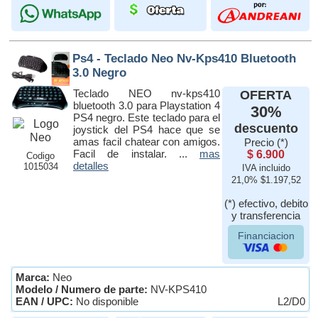
Ps4 - Teclado Neo Nv-Kps410 Bluetooth
3.0 Negro
Teclado NEO nv-kps410
OFERTA
bluetooth 3.0 para Playstation 4
30%
PS4 negro. Este teclado para el
descuento
joystick del PS4 hace que se
amas facil chatear con amigos.
Precio (*)
Facil de instalar. ...
mas
$ 6.900
Codigo
detalles
1015034
IVA incluido
21,0% $1.197,52
(*) efectivo, debito
y transferencia
Financiacion
Marca:
Neo
Modelo / Numero de parte:
NV-KPS410
EAN / UPC:
No disponible
L2/D0