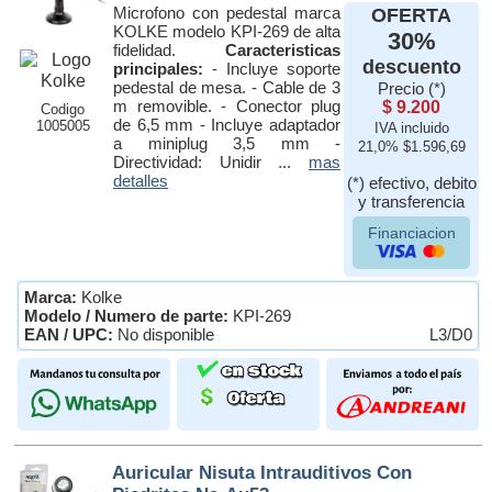
Microfono con pedestal marca
OFERTA
KOLKE modelo KPI-269 de alta
30%
fidelidad.
Caracteristicas
descuento
principales:
- Incluye soporte
pedestal de mesa. - Cable de 3
Precio (*)
m removible. - Conector plug
$ 9.200
Codigo
de 6,5 mm - Incluye adaptador
1005005
IVA incluido
a miniplug 3,5 mm -
21,0% $1.596,69
Directividad: Unidir ...
mas
detalles
(*) efectivo, debito
y transferencia
Financiacion
Marca:
Kolke
Modelo / Numero de parte:
KPI-269
EAN / UPC:
No disponible
L3/D0
Auricular Nisuta Intrauditivos Con