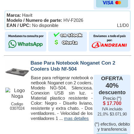
Marca:
Havit
Modelo / Numero de parte:
HV-F2026
EAN / UPC:
No disponible
L1/D0
Base Para Notebook Noganet Con 2
Coolers Usb Nf-504
Base para refrigerar notebook o
OFERTA
netbook Noganet con 2 coolers.
40%
Modelo NG-504. Silenciosa.
descuento
Conexion USB sin luz. -
Material plastico resistente -
Precio (*)
Color: Negro - Dise#o liviano,
$ 17.700
Codigo
resistente y extra chato. - Dos
0307024
IVA incluido
ventiladores. - Velocidad de los
21,0% $3.071,90
ventiladores 1 ...
mas detalles
(*) efectivo, debito
y transferencia