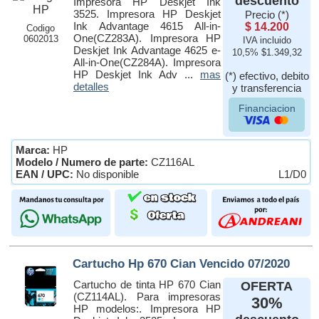
descuento
Impresora HP Deskjet Ink
3525. Impresora HP Deskjet
Precio (*)
Ink Advantage 4615 All-in-
$ 14.200
Codigo
One(CZ283A). Impresora HP
0602013
IVA incluido
Deskjet Ink Advantage 4625 e-
10,5% $1.349,32
All-in-One(CZ284A). Impresora
HP Deskjet Ink Adv ...
mas
(*) efectivo, debito
detalles
y transferencia
Financiacion
Marca:
HP
Modelo / Numero de parte:
CZ116AL
EAN / UPC:
No disponible
L1/D0
Cartucho Hp 670 Cian Vencido 07/2020
Cartucho de tinta HP 670 Cian
OFERTA
(CZ114AL). Para impresoras
30%
HP modelos:. Impresora HP