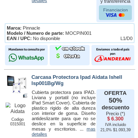
detalles
y transferencia
Financiacion
Marca:
Pinnacle
Modelo / Numero de parte:
MOCPIN001
EAN / UPC:
No disponible
L1/D0
Carcasa Protectora Ipad Aidata Ishell
Isp001Bg/Wg
Cubierta protectora para IPAD.
OFERTA
Liviana y portatil (no incluye
50%
iPad Smart Cover). Cubierta de
descuento
plastico rigido de alta dureza
con interior de goma. Dise#o
Precio (*)
antideslizante para que no se
$ 6.300
Codigo
deslice en la superficie de
0315001
IVA incluido
mesas y escritorios. ...
mas
21,0% $1.093,39
detalles