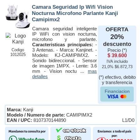
Camara Seguridad Ip Wifi Vision
Nocturna Microfono Parlante Kanji
Camipimx2
Camara seguridad inteligente
OFERTA
IP WiFi con vision nocturna,
20%
microfono y parlante.
descuento
Caracteristicas principales:
-
3 Antenas. - Marca: Kanjinet. -
Codigo
Precio (*)
1012025
Modelo: KJ-CAMIPIMX2. -
$ 39.600
Sonido bidireccional. - Sensor
IVA incluido
de imagen 1MPX. - Lente: 3.6
21,0% $6.872,73
mm - Vision noctu ...
mas
detalles
(*) efectivo, debito
y transferencia
Financiacion
Marca:
Kanji
Modelo / Numero de parte:
CAMIPIMX2
EAN / UPC:
8107370144890
L1/D0