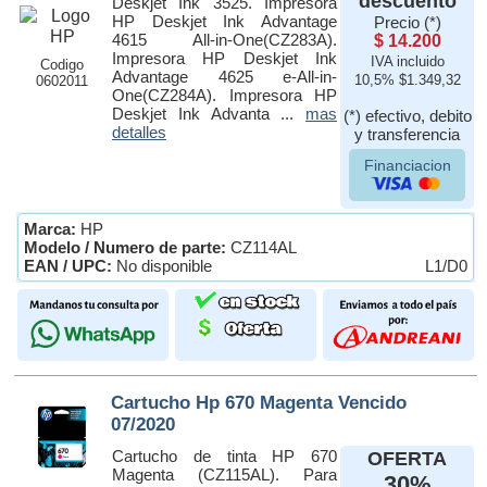
descuento
Deskjet Ink 3525. Impresora
HP Deskjet Ink Advantage
Precio (*)
4615 All-in-One(CZ283A).
$ 14.200
Impresora HP Deskjet Ink
IVA incluido
Codigo
Advantage 4625 e-All-in-
0602011
10,5% $1.349,32
One(CZ284A). Impresora HP
Deskjet Ink Advanta ...
mas
(*) efectivo, debito
detalles
y transferencia
Financiacion
Marca:
HP
Modelo / Numero de parte:
CZ114AL
EAN / UPC:
No disponible
L1/D0
Cartucho Hp 670 Magenta Vencido
07/2020
Cartucho de tinta HP 670
OFERTA
Magenta (CZ115AL). Para
30%