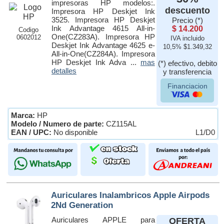
impresoras HP modelos:.
descuento
Impresora HP Deskjet Ink
3525. Impresora HP Deskjet
Precio (*)
Ink Advantage 4615 All-in-
$ 14.200
Codigo
One(CZ283A). Impresora HP
0602012
IVA incluido
Deskjet Ink Advantage 4625 e-
10,5% $1.349,32
All-in-One(CZ284A). Impresora
HP Deskjet Ink Adva ...
mas
(*) efectivo, debito
detalles
y transferencia
Financiacion
Marca:
HP
Modelo / Numero de parte:
CZ115AL
EAN / UPC:
No disponible
L1/D0
Auriculares Inalambricos Apple Airpods
2Nd Generation
Auriculares APPLE para
OFERTA