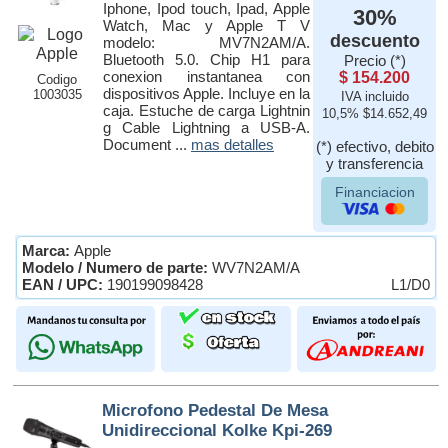
Iphone, Ipod touch, Ipad, Apple
30%
Watch, Mac y Apple T V
descuento
modelo: MV7N2AM/A.
Bluetooth 5.0. Chip H1 para
Precio (*)
conexion instantanea con
$ 154.200
Codigo
dispositivos Apple. Incluye en la
1003035
IVA incluido
caja. Estuche de carga Lightnin
10,5% $14.652,49
g Cable Lightning a USB-A.
Document ...
mas detalles
(*) efectivo, debito
y transferencia
Financiacion
Marca:
Apple
Modelo / Numero de parte:
WV7N2AM/A
EAN / UPC:
190199098428
L1/D0
Microfono Pedestal De Mesa
Unidireccional Kolke Kpi-269