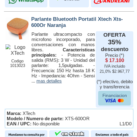
Parlante Bluetooth Portatil Xtech Xts-
600Or Naranja
Parlante ultracompacto con
OFERTA
microfono incorporado, para
35%
conversaciones con manos
descuento
libres.
Caracteristicas
principales:
- Potencia de
Precio (*)
salida (RMS): 3 W - Unidad del
$ 17.100
Codigo
parlante: 1,5pulgadas. -
1013023
IVA incluido
Frecuencia: 150 Hz hasta 18 K
21,0% $2.967,77
Hz - Impedancia: 4Ohm - Sensi
...
mas detalles
(*) efectivo, debito
y transferencia
Financiacion
Marca:
XTech
Modelo / Numero de parte:
XTS-600OR
EAN / UPC:
No disponible
L1/D0