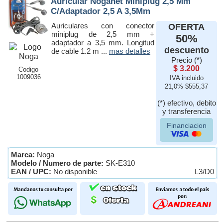
Auricular Noganet Miniplug 2,5 Mm
C/Adaptador 2,5 A 3,5Mm
Auriculares con conector
OFERTA
miniplug de 2,5 mm +
50%
adaptador a 3,5 mm. Longitud
descuento
de cable 1.2 m ...
mas detalles
Precio (*)
$ 3.200
Codigo
1009036
IVA incluido
21,0% $555,37
(*) efectivo, debito
y transferencia
Financiacion
Marca:
Noga
Modelo / Numero de parte:
SK-E310
EAN / UPC:
No disponible
L3/D0