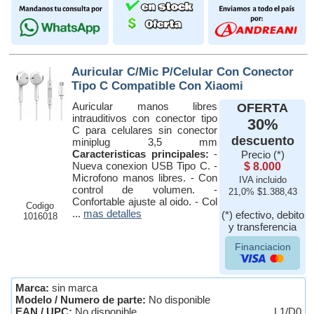
Auricular C/Mic P/Celular Con Conector
Tipo C Compatible Con Xiaomi
Auricular manos libres
OFERTA
intrauditivos con conector tipo
30%
C para celulares sin conector
descuento
miniplug 3,5 mm
Caracteristicas principales:
-
Precio (*)
Nueva conexion USB Tipo C. -
$ 8.000
Microfono manos libres. - Con
IVA incluido
control de volumen. -
21,0% $1.388,43
Confortable ajuste al oido. - Col
Codigo
...
mas detalles
(*) efectivo, debito
1016018
y transferencia
Financiacion
Marca:
sin marca
Modelo / Numero de parte:
No disponible
EAN / UPC:
No disponible
L1/D0