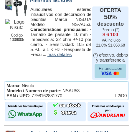
Piedritas Ns-Au53
Auriculares estereo
OFERTA
intrauditivos con decoracion de
50%
piedritas Marca NISUTA
descuento
Modelo NS-AU53.
Caracteristicas principales:
-
Precio (*)
Tama#o del parlante: 10 mm -
$ 6.100
Codigo
Impedancia: 32 ohm +/-10 por
1009005
IVA incluido
ciento. - Sensitividad: 105 dB
21,0% $1.058,68
S.P.L. a 1 K Hz - Respuesta de
Frecu ...
mas detalles
(*) efectivo, debito
y transferencia
Financiacion
Marca:
Nisuta
Modelo / Numero de parte:
NSAU53
EAN / UPC:
7798162831770
L2/D0