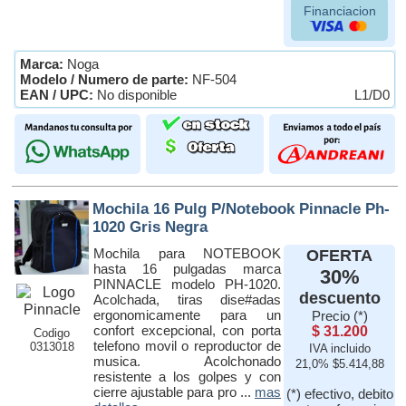
Financiacion
Marca:
Noga
Modelo / Numero de parte:
NF-504
EAN / UPC:
No disponible
L1/D0
Mochila 16 Pulg P/Notebook Pinnacle Ph-
1020 Gris Negra
Mochila para NOTEBOOK
OFERTA
hasta 16 pulgadas marca
30%
PINNACLE modelo PH-1020.
descuento
Acolchada, tiras dise#adas
ergonomicamente para un
Precio (*)
confort excepcional, con porta
$ 31.200
Codigo
telefono movil o reproductor de
0313018
IVA incluido
musica. Acolchonado
21,0% $5.414,88
resistente a los golpes y con
cierre ajustable para pro ...
mas
(*) efectivo, debito