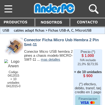
USB cables adapt fichas
> Fichas USB-A, C, MicroUSB
Conector Ficha Micro Usb Hembra 2 Pin
Smt-11
Conector Micro USB hembra 2
Precio (*)
pines a chasis modelo MICRO-
$ 1.000
SMT-11 ...
mas detalles
IVA incluido
21,0% $173,55
+ de 10 unidades
Codigo
0412015
$ 900
+ 10
unidades
(*) efectivo,
0412015-0
debito, transf, tarj
credito en 1 pago
Financiacion