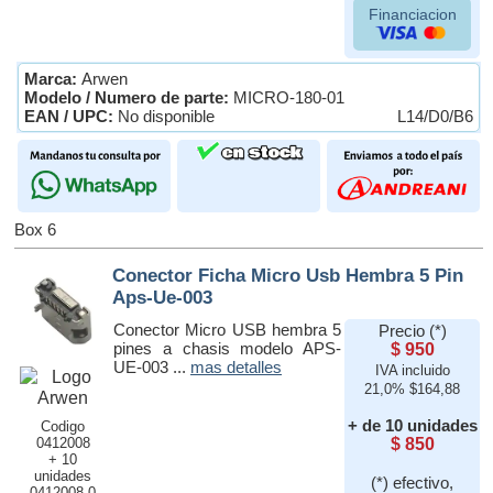
Financiacion
Marca:
Arwen
Modelo / Numero de parte:
MICRO-180-01
EAN / UPC:
No disponible
L14/D0/B6
Box 6
Conector Ficha Micro Usb Hembra 5 Pin
Aps-Ue-003
Conector Micro USB hembra 5
Precio (*)
pines a chasis modelo APS-
$ 950
UE-003 ...
mas detalles
IVA incluido
21,0% $164,88
+ de 10 unidades
Codigo
0412008
$ 850
+ 10
unidades
(*) efectivo,
0412008-0