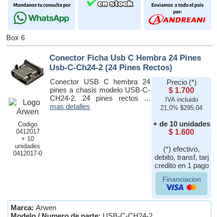
Box 6
Conector Ficha Usb C Hembra 24 Pines
Usb-C-Ch24-2 (24 Pines Rectos)
Conector USB C hembra 24
Precio (*)
pines a chasis modelo USB-C-
$ 1.700
CH24-2. 24 pines rectos ...
IVA incluido
mas detalles
21,0% $295,04
+ de 10 unidades
Codigo
0412017
$ 1.600
+ 10
unidades
(*) efectivo,
0412017-0
debito, transf, tarj
credito en 1 pago
Financiacion
Marca:
Arwen
Modelo / Numero de parte:
USB-C-CH24-2