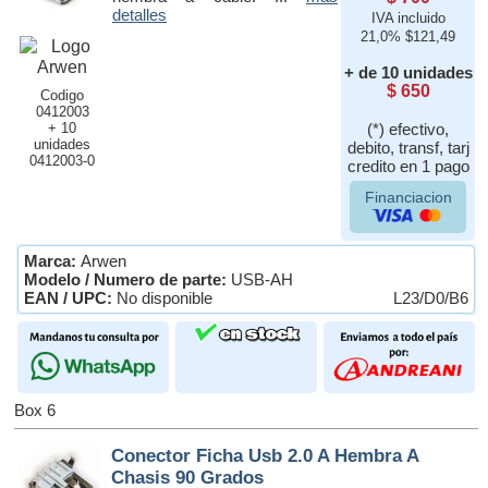
detalles
IVA incluido
21,0% $121,49
+ de 10 unidades
$ 650
Codigo
0412003
+ 10
(*) efectivo,
unidades
debito, transf, tarj
0412003-0
credito en 1 pago
Financiacion
Marca:
Arwen
Modelo / Numero de parte:
USB-AH
EAN / UPC:
No disponible
L23/D0/B6
Box 6
Conector Ficha Usb 2.0 A Hembra A
Chasis 90 Grados