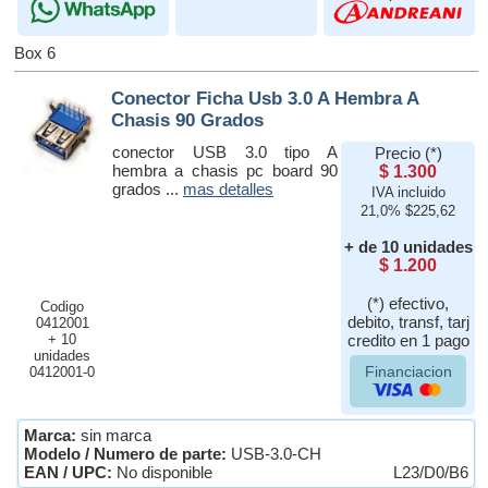
Box 6
Conector Ficha Usb 3.0 A Hembra A
Chasis 90 Grados
conector USB 3.0 tipo A
Precio (*)
hembra a chasis pc board 90
$ 1.300
grados ...
mas detalles
IVA incluido
21,0% $225,62
+ de 10 unidades
$ 1.200
(*) efectivo,
Codigo
debito, transf, tarj
0412001
+ 10
credito en 1 pago
unidades
Financiacion
0412001-0
Marca:
sin marca
Modelo / Numero de parte:
USB-3.0-CH
EAN / UPC:
No disponible
L23/D0/B6