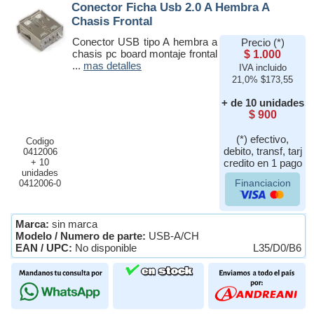
Conector Ficha Usb 2.0 A Hembra A
Chasis Frontal
Conector USB tipo A hembra a
Precio (*)
chasis pc board montaje frontal
$ 1.000
...
mas detalles
IVA incluido
21,0% $173,55
+ de 10 unidades
$ 900
(*) efectivo,
Codigo
debito, transf, tarj
0412006
+ 10
credito en 1 pago
unidades
Financiacion
0412006-0
Marca:
sin marca
Modelo / Numero de parte:
USB-A/CH
EAN / UPC:
No disponible
L35/D0/B6