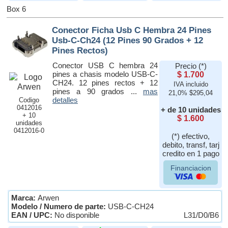
Box 6
Conector Ficha Usb C Hembra 24 Pines
Usb-C-Ch24 (12 Pines 90 Grados + 12
Pines Rectos)
Conector USB C hembra 24
Precio (*)
pines a chasis modelo USB-C-
$ 1.700
CH24. 12 pines rectos + 12
IVA incluido
pines a 90 grados ...
mas
21,0% $295,04
detalles
Codigo
0412016
+ de 10 unidades
+ 10
$ 1.600
unidades
0412016-0
(*) efectivo,
debito, transf, tarj
credito en 1 pago
Financiacion
Marca:
Arwen
Modelo / Numero de parte:
USB-C-CH24
EAN / UPC:
No disponible
L31/D0/B6