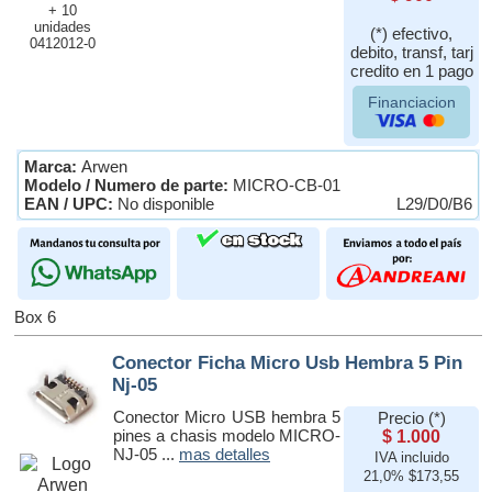
+ 10
unidades
(*) efectivo,
0412012-0
debito, transf, tarj
credito en 1 pago
Financiacion
Marca:
Arwen
Modelo / Numero de parte:
MICRO-CB-01
EAN / UPC:
No disponible
L29/D0/B6
Box 6
Conector Ficha Micro Usb Hembra 5 Pin
Nj-05
Conector Micro USB hembra 5
Precio (*)
pines a chasis modelo MICRO-
$ 1.000
NJ-05 ...
mas detalles
IVA incluido
21,0% $173,55