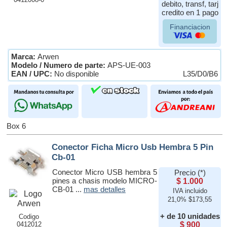
debito, transf, tarj
credito en 1 pago
Financiacion
Marca:
Arwen
Modelo / Numero de parte:
APS-UE-003
EAN / UPC:
No disponible
L35/D0/B6
Box 6
Conector Ficha Micro Usb Hembra 5 Pin
Cb-01
Conector Micro USB hembra 5
Precio (*)
pines a chasis modelo MICRO-
$ 1.000
CB-01 ...
mas detalles
IVA incluido
21,0% $173,55
+ de 10 unidades
Codigo
0412012
$ 900