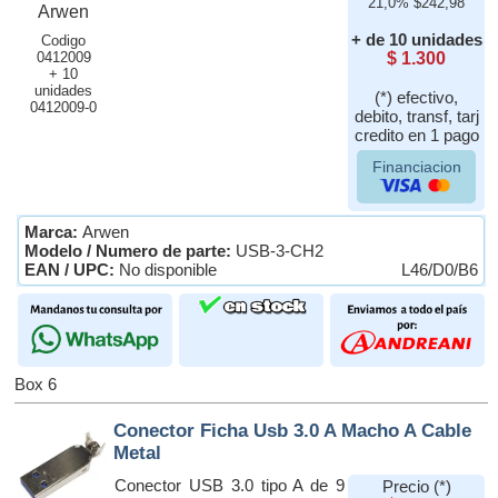
21,0% $242,98
+ de 10 unidades
Codigo
0412009
$ 1.300
+ 10
unidades
(*) efectivo,
0412009-0
debito, transf, tarj
credito en 1 pago
Financiacion
Marca:
Arwen
Modelo / Numero de parte:
USB-3-CH2
EAN / UPC:
No disponible
L46/D0/B6
Box 6
Conector Ficha Usb 3.0 A Macho A Cable
Metal
Conector USB 3.0 tipo A de 9
Precio (*)