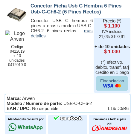
Conector Ficha Usb C Hembra 6 Pines
Usb-C-Ch6-2 (6 Pines Rectos)
Conector USB C hembra 6
Precio (*)
pines a chasis modelo USB-C-
$ 1.100
CH6-2. 6 pines rectos ...
mas
IVA incluido
detalles
21,0% $190,91
+ de 10 unidades
Codigo
0412019
$ 1.000
+ 10
unidades
(*) efectivo,
0412019-0
debito, transf, tarj
credito en 1 pago
Financiacion
Marca:
Arwen
Modelo / Numero de parte:
USB-C-CH6-2
EAN / UPC:
No disponible
L19/D0/B6