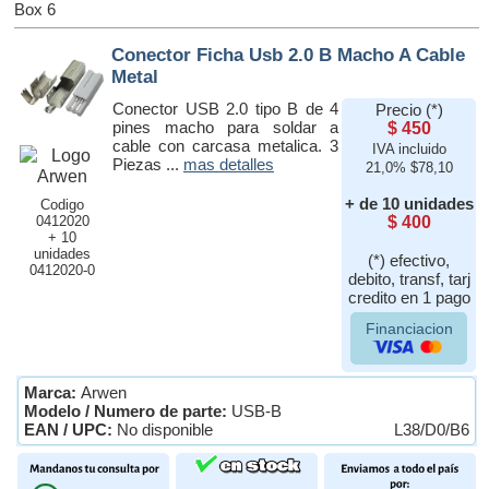
Box 6
Conector Ficha Usb 2.0 B Macho A Cable
Metal
Conector USB 2.0 tipo B de 4
Precio (*)
pines macho para soldar a
$ 450
cable con carcasa metalica. 3
IVA incluido
Piezas ...
mas detalles
21,0% $78,10
+ de 10 unidades
Codigo
0412020
$ 400
+ 10
unidades
(*) efectivo,
0412020-0
debito, transf, tarj
credito en 1 pago
Financiacion
Marca:
Arwen
Modelo / Numero de parte:
USB-B
EAN / UPC:
No disponible
L38/D0/B6