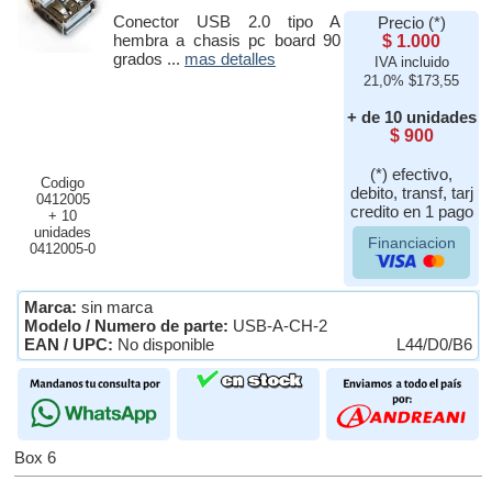
Conector USB 2.0 tipo A
Precio (*)
hembra a chasis pc board 90
$ 1.000
grados ...
mas detalles
IVA incluido
21,0% $173,55
+ de 10 unidades
$ 900
(*) efectivo,
Codigo
debito, transf, tarj
0412005
credito en 1 pago
+ 10
unidades
Financiacion
0412005-0
Marca:
sin marca
Modelo / Numero de parte:
USB-A-CH-2
EAN / UPC:
No disponible
L44/D0/B6
Box 6