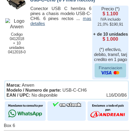
Conector USB C hembra 6
Precio (*)
pines a chasis modelo USB-C-
$ 1.100
CH6. 6 pines rectos ...
mas
IVA incluido
detalles
21,0% $190,91
+ de 10 unidades
Codigo
0412018
$ 1.000
+ 10
unidades
(*) efectivo,
0412018-0
debito, transf, tarj
credito en 1 pago
Financiacion
Marca:
Arwen
Modelo / Numero de parte:
USB-C-CH6
EAN / UPC:
No disponible
L16/D0/B6
Box 6