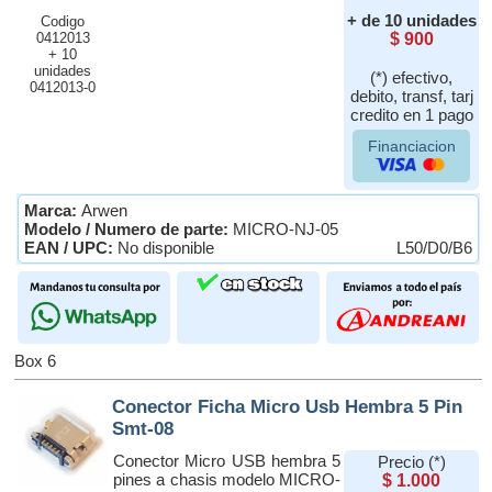
+ de 10 unidades
Codigo
0412013
$ 900
+ 10
unidades
(*) efectivo,
0412013-0
debito, transf, tarj
credito en 1 pago
Financiacion
Marca:
Arwen
Modelo / Numero de parte:
MICRO-NJ-05
EAN / UPC:
No disponible
L50/D0/B6
Box 6
Conector Ficha Micro Usb Hembra 5 Pin
Smt-08
Conector Micro USB hembra 5
Precio (*)
pines a chasis modelo MICRO-
$ 1.000