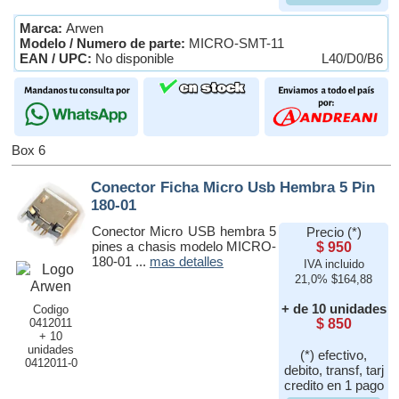
Marca:
Arwen
Modelo / Numero de parte:
MICRO-SMT-11
EAN / UPC:
No disponible
L40/D0/B6
Box 6
Conector Ficha Micro Usb Hembra 5 Pin
180-01
Conector Micro USB hembra 5
Precio (*)
pines a chasis modelo MICRO-
$ 950
180-01 ...
mas detalles
IVA incluido
21,0% $164,88
+ de 10 unidades
Codigo
0412011
$ 850
+ 10
unidades
(*) efectivo,
0412011-0
debito, transf, tarj
credito en 1 pago