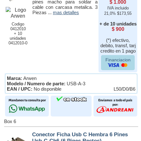
pines macho para soldar a
$ 1.000
cable con carcasa metalica. 3
IVA incluido
Piezas ...
mas detalles
21,0% $173,55
+ de 10 unidades
Codigo
0412010
$ 900
+ 10
unidades
(*) efectivo,
0412010-0
debito, transf, tarj
credito en 1 pago
Financiacion
Marca:
Arwen
Modelo / Numero de parte:
USB-A-3
EAN / UPC:
No disponible
L50/D0/B6
Box 6
Conector Ficha Usb C Hembra 6 Pines
Usb-C-Ch6 (6 Pines Rectos)