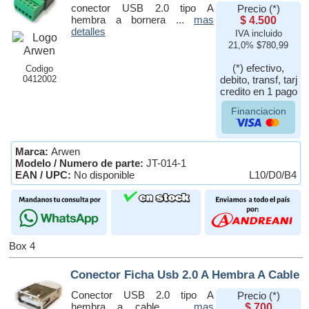
conector USB 2.0 tipo A
Precio (*)
hembra a bornera ...
mas
$ 4.500
detalles
IVA incluido
21,0% $780,99
(*) efectivo,
Codigo
0412002
debito, transf, tarj
credito en 1 pago
Financiacion
Marca:
Arwen
Modelo / Numero de parte:
JT-014-1
EAN / UPC:
No disponible
L10/D0/B4
Box 4
Conector Ficha Usb 2.0 A Hembra A Cable
Conector USB 2.0 tipo A
Precio (*)
hembra a cable. ...
mas
$ 700