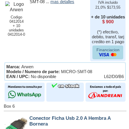
SMT-08 ...
mas detalles
IVA incluido
21,0% $173,55
+ de 10 unidades
Codigo
0412014
$ 900
+ 10
unidades
(*) efectivo,
0412014-0
debito, transf, tarj
credito en 1 pago
Financiacion
Marca:
Arwen
Modelo / Numero de parte:
MICRO-SMT-08
EAN / UPC:
No disponible
L62/D0/B6
Box 6
Conector Ficha Usb 2.0 A Hembra A
Bornera