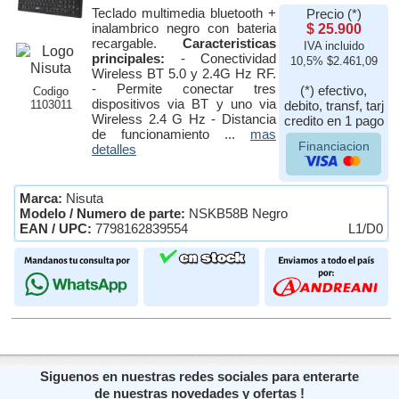
Teclado multimedia bluetooth +
Precio (*)
inalambrico negro con bateria
$ 25.900
recargable.
Caracteristicas
IVA incluido
principales:
- Conectividad
10,5% $2.461,09
Wireless BT 5.0 y 2.4G Hz RF.
- Permite conectar tres
(*) efectivo,
Codigo
dispositivos via BT y uno via
1103011
debito, transf, tarj
Wireless 2.4 G Hz - Distancia
credito en 1 pago
de funcionamiento ...
mas
Financiacion
detalles
Marca:
Nisuta
Modelo / Numero de parte:
NSKB58B Negro
EAN / UPC:
7798162839554
L1/D0
Siguenos en nuestras redes sociales para enterarte
de nuestras novedades y ofertas !