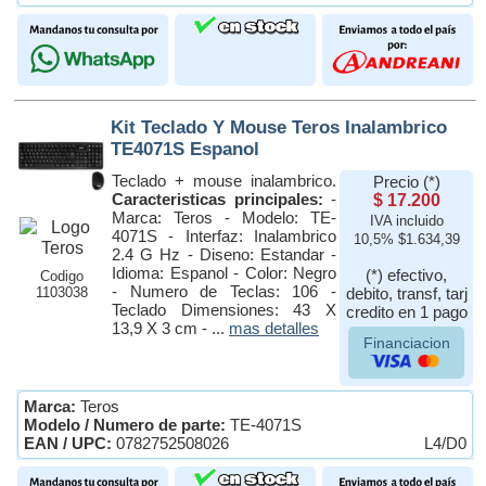
Kit Teclado Y Mouse Teros Inalambrico
TE4071S Espanol
Teclado + mouse inalambrico.
Precio (*)
Caracteristicas principales:
-
$ 17.200
Marca: Teros - Modelo: TE-
IVA incluido
4071S - Interfaz: Inalambrico
10,5% $1.634,39
2.4 G Hz - Diseno: Estandar -
Idioma: Espanol - Color: Negro
(*) efectivo,
Codigo
- Numero de Teclas: 106 -
1103038
debito, transf, tarj
Teclado Dimensiones: 43 X
credito en 1 pago
13,9 X 3 cm - ...
mas detalles
Financiacion
Marca:
Teros
Modelo / Numero de parte:
TE-4071S
EAN / UPC:
0782752508026
L4/D0