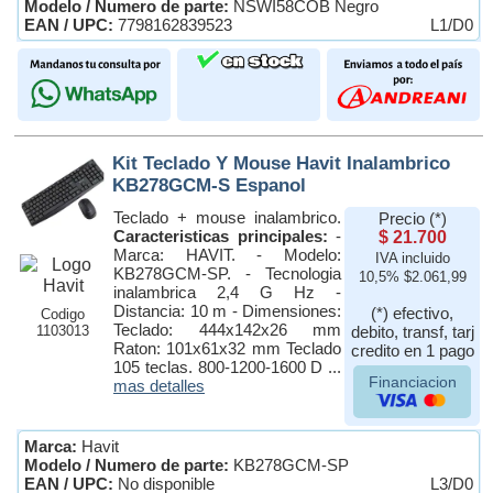
Modelo / Numero de parte:
NSWI58COB Negro
EAN / UPC:
7798162839523
L1/D0
Kit Teclado Y Mouse Havit Inalambrico
KB278GCM-S Espanol
Teclado + mouse inalambrico.
Precio (*)
Caracteristicas principales:
-
$ 21.700
Marca: HAVIT. - Modelo:
IVA incluido
KB278GCM-SP. - Tecnologia
10,5% $2.061,99
inalambrica 2,4 G Hz -
Distancia: 10 m - Dimensiones:
(*) efectivo,
Codigo
Teclado: 444x142x26 mm
1103013
debito, transf, tarj
Raton: 101x61x32 mm Teclado
credito en 1 pago
105 teclas. 800-1200-1600 D ...
Financiacion
mas detalles
Marca:
Havit
Modelo / Numero de parte:
KB278GCM-SP
EAN / UPC:
No disponible
L3/D0