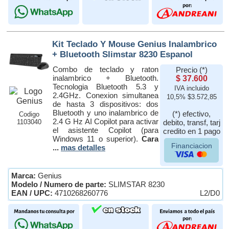
Kit Teclado Y Mouse Genius Inalambrico
+ Bluetooth Slimstar 8230 Espanol
Combo de teclado y raton
Precio (*)
inalambrico + Bluetooth.
$ 37.600
Tecnologia Bluetooth 5.3 y
IVA incluido
2.4GHz. Conexion simultanea
10,5% $3.572,85
de hasta 3 dispositivos: dos
Bluetooth y uno inalambrico de
(*) efectivo,
Codigo
2.4 G Hz AI Copilot para activar
1103040
debito, transf, tarj
el asistente Copilot (para
credito en 1 pago
Windows 11 o superior).
Cara
Financiacion
...
mas detalles
Marca:
Genius
Modelo / Numero de parte:
SLIMSTAR 8230
EAN / UPC:
4710268260776
L2/D0