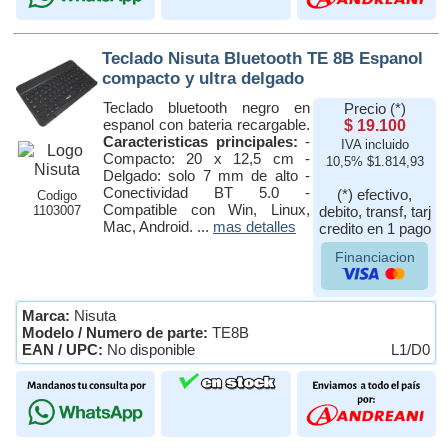
Teclado Nisuta Bluetooth TE 8B Espanol
compacto y ultra delgado
Teclado bluetooth negro en
Precio (*)
espanol con bateria recargable.
$ 19.100
Caracteristicas principales:
-
IVA incluido
Compacto: 20 x 12,5 cm -
10,5% $1.814,93
Delgado: solo 7 mm de alto -
Conectividad BT 5.0 -
(*) efectivo,
Codigo
Compatible con Win, Linux,
1103007
debito, transf, tarj
Mac, Android. ...
mas detalles
credito en 1 pago
Financiacion
Marca:
Nisuta
Modelo / Numero de parte:
TE8B
EAN / UPC:
No disponible
L1/D0