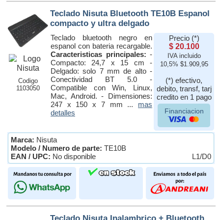
Teclado Nisuta Bluetooth TE10B Espanol
compacto y ultra delgado
Teclado bluetooth negro en
Precio (*)
espanol con bateria recargable.
$ 20.100
Caracteristicas principales:
-
IVA incluido
Compacto: 24,7 x 15 cm -
10,5% $1.909,95
Delgado: solo 7 mm de alto -
Conectividad BT 5.0 -
(*) efectivo,
Codigo
Compatible con Win, Linux,
1103050
debito, transf, tarj
Mac, Android. - Dimensiones:
credito en 1 pago
247 x 150 x 7 mm ...
mas
Financiacion
detalles
Marca:
Nisuta
Modelo / Numero de parte:
TE10B
EAN / UPC:
No disponible
L1/D0
Teclado Nisuta Inalambrico + Bluetooth