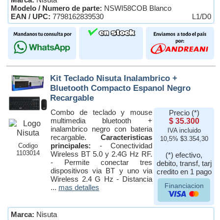
Modelo / Numero de parte:
NSWI58COB Blanco
EAN / UPC:
7798162839530
L1/D0
Kit Teclado Nisuta Inalambrico +
Bluetooth Compacto Espanol Negro
Recargable
Combo de teclado y mouse
Precio (*)
multimedia bluetooth +
$ 35.300
inalambrico negro con bateria
IVA incluido
recargable.
Caracteristicas
10,5% $3.354,30
principales:
- Conectividad
Codigo
1103014
Wireless BT 5.0 y 2.4G Hz RF.
(*) efectivo,
- Permite conectar tres
debito, transf, tarj
dispositivos via BT y uno via
credito en 1 pago
Wireless 2.4 G Hz - Distancia
Financiacion
...
mas detalles
Marca:
Nisuta