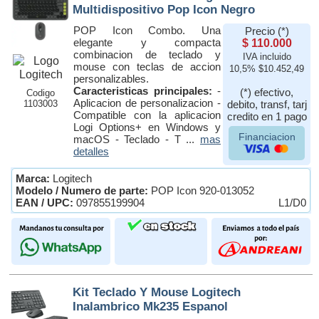
Multidispositivo Pop Icon Negro
POP Icon Combo. Una
Precio (*)
elegante y compacta
$ 110.000
combinacion de teclado y
IVA incluido
mouse con teclas de accion
10,5% $10.452,49
personalizables.
Caracteristicas principales:
-
(*) efectivo,
Codigo
Aplicacion de personalizacion -
1103003
debito, transf, tarj
Compatible con la aplicacion
credito en 1 pago
Logi Options+ en Windows y
Financiacion
macOS - Teclado - T ...
mas
detalles
Marca:
Logitech
Modelo / Numero de parte:
POP Icon 920-013052
EAN / UPC:
097855199904
L1/D0
Kit Teclado Y Mouse Logitech
Inalambrico Mk235 Espanol