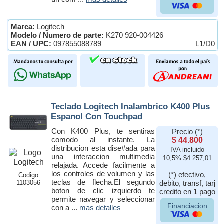
Marca:
Logitech
Modelo / Numero de parte:
K270 920-004426
EAN / UPC:
097855088789
L1/D0
Teclado Logitech Inalambrico K400 Plus
Espanol Con Touchpad
Con K400 Plus, te sentiras
Precio (*)
comodo al instante. La
$ 44.800
distribucion esta dise#ada para
IVA incluido
una interaccion multimedia
10,5% $4.257,01
relajada. Accede facilmente a
los controles de volumen y las
(*) efectivo,
Codigo
teclas de flecha.El segundo
1103056
debito, transf, tarj
boton de clic izquierdo te
credito en 1 pago
permite navegar y seleccionar
Financiacion
con a ...
mas detalles