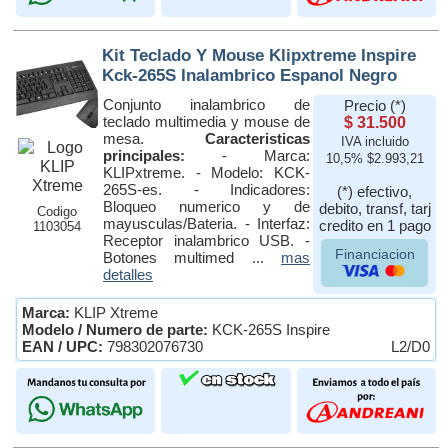
Kit Teclado Y Mouse Klipxtreme Inspire
Kck-265S Inalambrico Espanol Negro
Conjunto inalambrico de
Precio (*)
teclado multimedia y mouse de
$ 31.500
mesa.
Caracteristicas
IVA incluido
principales:
- Marca:
10,5% $2.993,21
KLIPxtreme. - Modelo: KCK-
265S-es. - Indicadores:
(*) efectivo,
Bloqueo numerico y de
debito, transf, tarj
Codigo
mayusculas/Bateria. - Interfaz:
credito en 1 pago
1103054
Receptor inalambrico USB. -
Financiacion
Botones multimed ...
mas
detalles
Marca:
KLIP Xtreme
Modelo / Numero de parte:
KCK-265S Inspire
EAN / UPC:
798302076730
L2/D0