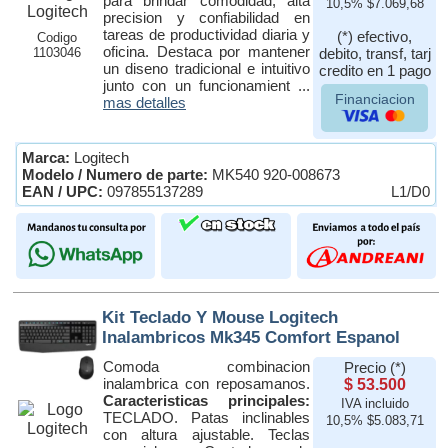
para brindar comodidad, alta
10,5% $7.069,68
precision y confiabilidad en
tareas de productividad diaria y
(*) efectivo,
Codigo
oficina. Destaca por mantener
1103046
debito, transf, tarj
un diseno tradicional e intuitivo
credito en 1 pago
junto con un funcionamient ...
Financiacion
mas detalles
Marca:
Logitech
Modelo / Numero de parte:
MK540 920-008673
EAN / UPC:
097855137289
L1/D0
Kit Teclado Y Mouse Logitech
Inalambricos Mk345 Comfort Espanol
Comoda combinacion
Precio (*)
inalambrica con reposamanos.
$ 53.500
Caracteristicas principales:
IVA incluido
TECLADO. Patas inclinables
10,5% $5.083,71
con altura ajustable. Teclas