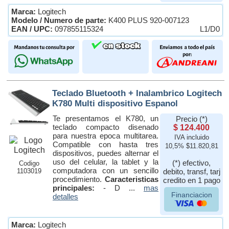
Marca:
Logitech
Modelo / Numero de parte:
K400 PLUS 920-007123
EAN / UPC:
097855115324
L1/D0
Teclado Bluetooth + Inalambrico Logitech
K780 Multi dispositivo Espanol
Te presentamos el K780, un
Precio (*)
teclado compacto disenado
$ 124.400
para nuestra epoca multitarea.
IVA incluido
Compatible con hasta tres
10,5% $11.820,81
dispositivos, puedes alternar el
uso del celular, la tablet y la
(*) efectivo,
Codigo
computadora con un sencillo
1103019
debito, transf, tarj
procedimiento.
Caracteristicas
credito en 1 pago
principales:
- D ...
mas
Financiacion
detalles
Marca:
Logitech