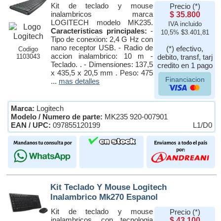
Kit de teclado y mouse
Precio (*)
inalambricos marca
$ 35.800
LOGITECH modelo MK235.
IVA incluido
Caracteristicas principales:
-
10,5% $3.401,81
Tipo de conexion: 2,4 G Hz con
nano receptor USB. - Radio de
(*) efectivo,
Codigo
accion inalambrico: 10 m -
1103043
debito, transf, tarj
Teclado. . - Dimensiones: 137,5
credito en 1 pago
x 435,5 x 20,5 mm . Peso: 475
Financiacion
...
mas detalles
Marca:
Logitech
Modelo / Numero de parte:
MK235 920-007901
EAN / UPC:
097855120199
L1/D0
Kit Teclado Y Mouse Logitech
Inalambrico Mk270 Espanol
Kit de teclado y mouse
Precio (*)
inalambricos, con tecnologia
$ 43.100