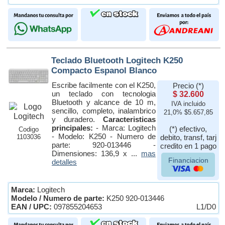
Teclado Bluetooth Logitech K250
Compacto Espanol Blanco
Escribe facilmente con el K250,
Precio (*)
un teclado con tecnologia
$ 32.600
Bluetooth y alcance de 10 m,
IVA incluido
sencillo, completo, inalambrico
21,0% $5.657,85
y duradero.
Caracteristicas
principales:
- Marca: Logitech
(*) efectivo,
Codigo
- Modelo: K250 - Numero de
1103036
debito, transf, tarj
parte: 920-013446 -
credito en 1 pago
Dimensiones: 136,9 x ...
mas
Financiacion
detalles
Marca:
Logitech
Modelo / Numero de parte:
K250 920-013446
EAN / UPC:
097855204653
L1/D0