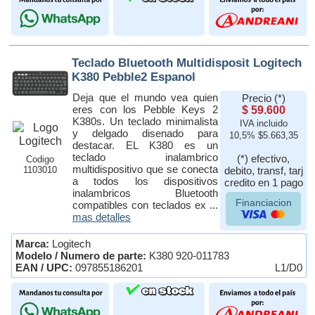
Teclado Bluetooth Multidisposit Logitech
K380 Pebble2 Espanol
Deja que el mundo vea quien
Precio (*)
eres con los Pebble Keys 2
$ 59.600
K380s. Un teclado minimalista
IVA incluido
y delgado disenado para
10,5% $5.663,35
destacar. EL K380 es un
teclado inalambrico
(*) efectivo,
Codigo
multidispositivo que se conecta
1103010
debito, transf, tarj
a todos los dispositivos
credito en 1 pago
inalambricos Bluetooth
Financiacion
compatibles con teclados ex ...
mas detalles
Marca:
Logitech
Modelo / Numero de parte:
K380 920-011783
EAN / UPC:
097855186201
L1/D0