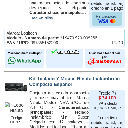
una presentacion de escritorio
debito, transf, tarj
despejada y elegante.
credito en 1 pago
Caracteristicas principales:
...
Financiacion
mas detalles
Marca:
Logitech
Modelo / Numero de parte:
MK470 920-009266
EAN / UPC:
097855152206
L1/D0
Kit Teclado Y Mouse Nisuta Inalambrico
Compacto Espanol
Conjunto de teclado compacto
Precio (*)
y mouse inalambrico. Marca
$ 34.100
Nisuta Modelo NSWI67CO de
IVA incluido
2.4 G Hz
Caracteristicas
10,5% $3.240,27
principales:
- Teclado
Inalambrico Mini Super
(*) efectivo,
Codigo
Delgado con 12 hotkeys. -
1103052
debito, transf, tarj
Medidas del teclado: 29 cm de
credito en 1 pago