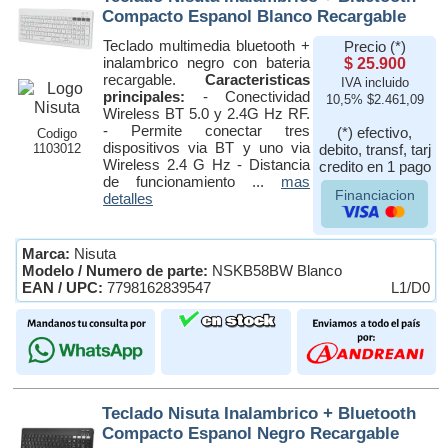
Compacto Espanol Blanco Recargable
Teclado multimedia bluetooth +
Precio (*)
inalambrico negro con bateria
$ 25.900
recargable.
Caracteristicas
IVA incluido
principales:
- Conectividad
10,5% $2.461,09
Wireless BT 5.0 y 2.4G Hz RF.
- Permite conectar tres
(*) efectivo,
Codigo
dispositivos via BT y uno via
1103012
debito, transf, tarj
Wireless 2.4 G Hz - Distancia
credito en 1 pago
de funcionamiento ...
mas
Financiacion
detalles
Marca:
Nisuta
Modelo / Numero de parte:
NSKB58BW Blanco
EAN / UPC:
7798162839547
L1/D0
Teclado Nisuta Inalambrico + Bluetooth
Compacto Espanol Negro Recargable