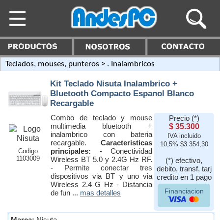
Teclados, mouses, punteros
> . Inalambricos
Kit Teclado Nisuta Inalambrico +
Bluetooth Compacto Espanol Blanco
Recargable
Combo de teclado y mouse
Precio (*)
multimedia bluetooth +
$ 35.300
inalambrico con bateria
IVA incluido
recargable.
Caracteristicas
10,5% $3.354,30
principales:
- Conectividad
Codigo
1103009
Wireless BT 5.0 y 2.4G Hz RF.
(*) efectivo,
- Permite conectar tres
debito, transf, tarj
dispositivos via BT y uno via
credito en 1 pago
Wireless 2.4 G Hz - Distancia
Financiacion
de fun ...
mas detalles
Marca:
Nisuta