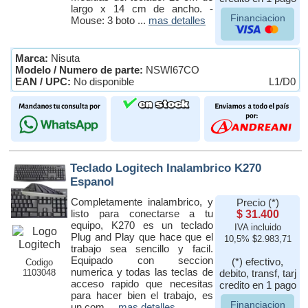
largo x 14 cm de ancho. -
Financiacion
Mouse: 3 boto ...
mas detalles
Marca:
Nisuta
Modelo / Numero de parte:
NSWI67CO
EAN / UPC:
No disponible
L1/D0
Teclado Logitech Inalambrico K270
Espanol
Completamente inalambrico, y
Precio (*)
listo para conectarse a tu
$ 31.400
equipo, K270 es un teclado
IVA incluido
Plug and Play que hace que el
10,5% $2.983,71
trabajo sea sencillo y facil.
Equipado con seccion
(*) efectivo,
Codigo
numerica y todas las teclas de
1103048
debito, transf, tarj
acceso rapido que necesitas
credito en 1 pago
para hacer bien el trabajo, es
Financiacion
un com ...
mas detalles