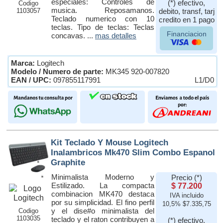
especiales: Controles de
(*) efectivo,
Codigo
musica. Reposamanos.
1103057
debito, transf, tarj
Teclado numerico con 10
credito en 1 pago
teclas. Tipo de teclas: Teclas
Financiacion
concavas. ...
mas detalles
Marca:
Logitech
Modelo / Numero de parte:
MK345 920-007820
EAN / UPC:
097855117991
L1/D0
Kit Teclado Y Mouse Logitech
Inalambricos Mk470 Slim Combo Espanol
Graphite
Minimalista Moderno y
Precio (*)
Estilizado. La compacta
$ 77.200
combinacion MK470 destaca
IVA incluido
por su simplicidad. El fino perfil
10,5% $7.335,75
y el dise#o minimalista del
Codigo
1103035
teclado y el raton contribuyen a
(*) efectivo,