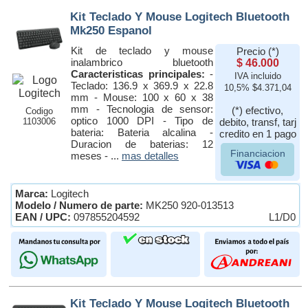
Kit Teclado Y Mouse Logitech Bluetooth
Mk250 Espanol
Kit de teclado y mouse
Precio (*)
inalambrico bluetooth
$ 46.000
Caracteristicas principales:
-
IVA incluido
Teclado: 136.9 x 369.9 x 22.8
10,5% $4.371,04
mm - Mouse: 100 x 60 x 38
mm - Tecnologia de sensor:
(*) efectivo,
Codigo
optico 1000 DPI - Tipo de
1103006
debito, transf, tarj
bateria: Bateria alcalina -
credito en 1 pago
Duracion de baterias: 12
Financiacion
meses - ...
mas detalles
Marca:
Logitech
Modelo / Numero de parte:
MK250 920-013513
EAN / UPC:
097855204592
L1/D0
Kit Teclado Y Mouse Logitech Bluetooth