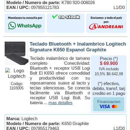
Modelo / Numero de parte:
K780 920-008026
EAN / UPC:
097855121783
L1/D0
Teclado Bluetooth + Inalambrico Logitech
Signature K650 Espanol Graphite
Teclado inalambrico de tamano
Precio (*)
completo Conectividad:
$ 69.900
Bluetooth + receptor USB Logi
IVA incluido
Bolt El K650 ofrece comodidad
10,5% $6.642,08
y productividad con su
reposamanos suave al tacto y
(*) efectivo,
Codigo
teclas silenciosas. Se conecta
1103005
debito, transf, tarj
facilmente via Bluetooth o
credito en 1 pago
receptor USB Logi Bolt. Su
Financiacion
bateria ...
mas detalles
Marca:
Logitech
Modelo / Numero de parte:
K650 Graphite
EAN / UPC:
097855179463
L1/D0