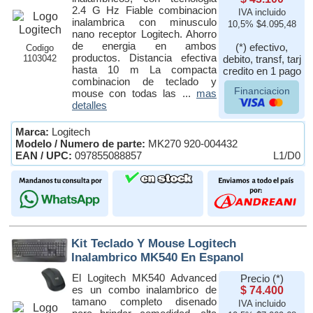
2.4 G Hz Fiable combinacion
IVA incluido
inalambrica con minusculo
10,5% $4.095,48
nano receptor Logitech. Ahorro
de energia en ambos
(*) efectivo,
Codigo
productos. Distancia efectiva
1103042
debito, transf, tarj
hasta 10 m La compacta
credito en 1 pago
combinacion de teclado y
Financiacion
mouse con todas las ...
mas
detalles
Marca:
Logitech
Modelo / Numero de parte:
MK270 920-004432
EAN / UPC:
097855088857
L1/D0
Kit Teclado Y Mouse Logitech
Inalambrico MK540 En Espanol
El Logitech MK540 Advanced
Precio (*)
es un combo inalambrico de
$ 74.400
tamano completo disenado
IVA incluido