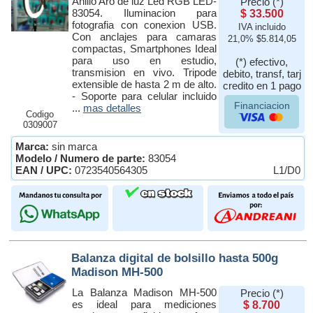
Anillo Aro de luz Led RGB LED-
Precio (*)
83054. Iluminacion para
$ 33.500
fotografia con conexion USB.
IVA incluido
Con anclajes para camaras
21,0% $5.814,05
compactas, Smartphones Ideal
para uso en estudio,
(*) efectivo,
transmision en vivo. Tripode
debito, transf, tarj
extensible de hasta 2 m de alto.
credito en 1 pago
- Soporte para celular incluido
Financiacion
...
mas detalles
Codigo
0309007
Marca:
sin marca
Modelo / Numero de parte:
83054
EAN / UPC:
0723540564305
L1/D0
Balanza digital de bolsillo hasta 500g
Madison MH-500
La Balanza Madison MH-500
Precio (*)
es ideal para mediciones
$ 8.700