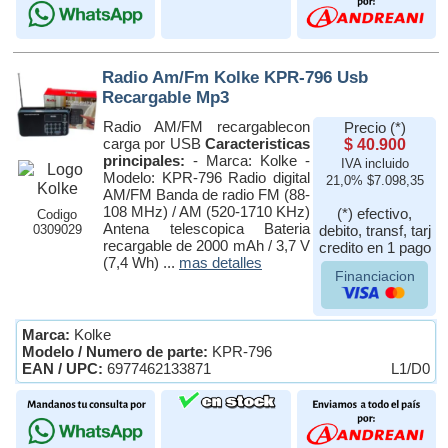
Radio Am/Fm Kolke KPR-796 Usb
Recargable Mp3
Radio AM/FM recargablecon
Precio (*)
carga por USB
Caracteristicas
$ 40.900
principales:
- Marca: Kolke -
IVA incluido
Modelo: KPR-796 Radio digital
21,0% $7.098,35
AM/FM Banda de radio FM (88-
108 MHz) / AM (520-1710 KHz)
(*) efectivo,
Codigo
Antena telescopica Bateria
0309029
debito, transf, tarj
recargable de 2000 mAh / 3,7 V
credito en 1 pago
(7,4 Wh) ...
mas detalles
Financiacion
Marca:
Kolke
Modelo / Numero de parte:
KPR-796
EAN / UPC:
6977462133871
L1/D0