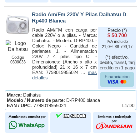
Radio Am/Fm 220V Y Pilas Daihatsu D-
Rp400 Blanca
Radio AM/FM con carga por
Precio (*)
cable 220V o a pilas. - Marca:
$ 50.700
Daihatsu. - Modelo: D-RP400. -
IVA incluido
Color: Negro - Cantidad de
21,0% $8.799,17
parlantes 1. - Alimentacion
220V / 4 pilas tipo C. -
(*) efectivo,
Codigo
Dimensiones: (Ancho x alto x
0309033
debito, transf, tarj
profundidad) 21 x 16 x 7 cm
credito en 1 pago
EAN: 7798019955024 ...
mas
Financiacion
detalles
Marca:
Daihatsu
Modelo / Numero de parte:
D-RP400 blanca
EAN / UPC:
7798019955024
L1/D0