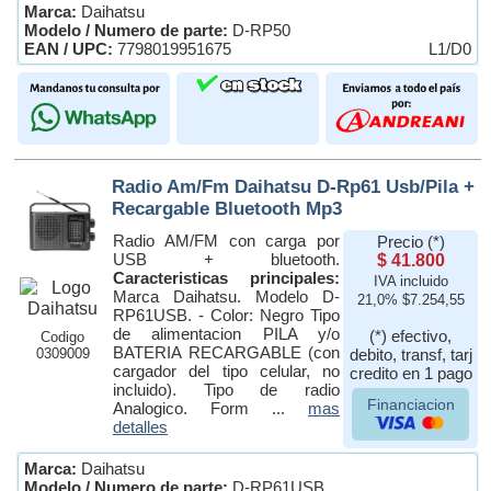
Marca:
Daihatsu
Modelo / Numero de parte:
D-RP50
EAN / UPC:
7798019951675
L1/D0
Radio Am/Fm Daihatsu D-Rp61 Usb/Pila +
Recargable Bluetooth Mp3
Radio AM/FM con carga por
Precio (*)
USB + bluetooth.
$ 41.800
Caracteristicas principales:
IVA incluido
Marca Daihatsu. Modelo D-
21,0% $7.254,55
RP61USB. - Color: Negro Tipo
de alimentacion PILA y/o
(*) efectivo,
Codigo
BATERIA RECARGABLE (con
0309009
debito, transf, tarj
cargador del tipo celular, no
credito en 1 pago
incluido). Tipo de radio
Financiacion
Analogico. Form ...
mas
detalles
Marca:
Daihatsu
Modelo / Numero de parte:
D-RP61USB