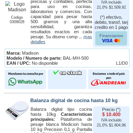
precisas y confiables, perfecta
IVA incluido
para uso en cocinas,
21,0% $1.509,92
laboratorios y comercios. Con
capacidad para pesar hasta
(*) efectivo,
Codigo
500 gramos y una alta
0309028
debito, transf, tarj
sensibilidad, garantiza
credito en 1 pago
resultados exactos en cada
Financiacion
pesaje. Su diseno comp ...
mas
detalles
Marca:
Madison
Modelo / Numero de parte:
BAL-MH-500
EAN / UPC:
No disponible
L1/D0
Balanza digital de cocina hasta 10 kg
Balanza digital tipo cocina
Precio (*)
hasta 10kg
Caracteristicas
$ 10.400
principales:
Plataforma de
IVA incluido
pesaje blanca Medicion hasta
21,0% $1.804,96
10 kg Precision 0,1 g Pantalla