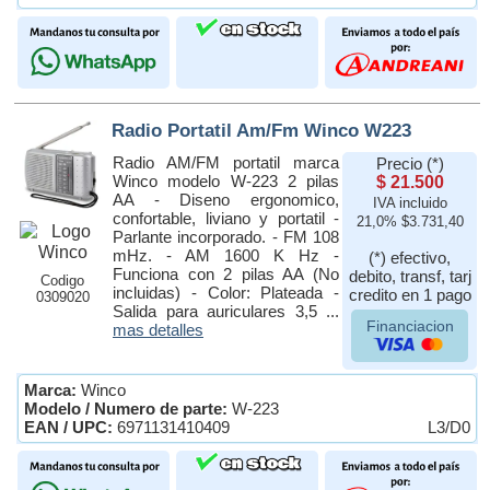
Radio Portatil Am/Fm Winco W223
Radio AM/FM portatil marca
Precio (*)
Winco modelo W-223 2 pilas
$ 21.500
AA - Diseno ergonomico,
IVA incluido
confortable, liviano y portatil -
21,0% $3.731,40
Parlante incorporado. - FM 108
mHz. - AM 1600 K Hz -
(*) efectivo,
Funciona con 2 pilas AA (No
debito, transf, tarj
Codigo
incluidas) - Color: Plateada -
credito en 1 pago
0309020
Salida para auriculares 3,5 ...
Financiacion
mas detalles
Marca:
Winco
Modelo / Numero de parte:
W-223
EAN / UPC:
6971131410409
L3/D0