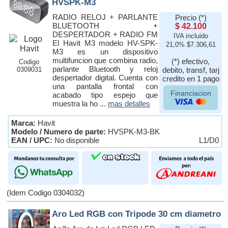
HVSPK-M3
RADIO RELOJ + PARLANTE
Precio (*)
BLUETOOTH +
$ 42.100
DESPERTADOR + RADIO FM
IVA incluido
El Havit M3 modelo HV-SPK-
21,0% $7.306,61
M3 es un dispositivo
multifuncion que combina radio,
(*) efectivo,
Codigo
parlante Bluetooth y reloj
0309031
debito, transf, tarj
despertador digital. Cuenta con
credito en 1 pago
una pantalla frontal con
Financiacion
acabado tipo espejo que
muestra la ho ...
mas detalles
Marca:
Havit
Modelo / Numero de parte:
HVSPK-M3-BK
EAN / UPC:
No disponible
L1/D0
(Idem Codigo 0304032)
Aro Led RGB con Tripode 30 cm diametro