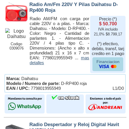
Radio Am/Fm 220V Y Pilas Daihatsu D-
Rp400 Roja
Radio AM/FM con carga por
Precio (*)
cable 220V o a pilas. - Marca:
$ 50.700
Daihatsu. - Modelo: D-RP400. -
IVA incluido
Color: Negro - Cantidad de
21,0% $8.799,17
parlantes 1. - Alimentacion
220V / 4 pilas tipo C. -
(*) efectivo,
Codigo
Dimensiones: (Ancho x alto x
0309076
debito, transf, tarj
profundidad) 21 x 16 x 7 cm
credito en 1 pago
EAN: 7798019955949 ...
mas
Financiacion
detalles
Marca:
Daihatsu
Modelo / Numero de parte:
D-RP400 roja
EAN / UPC:
7798019955949
L1/D0
Radio Despertador y Reloj Digital Havit