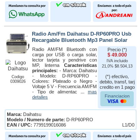
Radio Am/Fm Daihatsu D-RP60PRO Usb
Recargable Bluetooth Mp3 Panel Solar
Radio AM/FM Bluetooth con
Precio (*)
carga por USB o carga solar,
$ 49.000
lector tarjeta y pendrive con
IVA incluido
MP, linterna
Caracteristicas
21,0% $8.504,13
principales:
- Marca: Daihatsu
- Modelo: D-RP60PRO -
(*) efectivo,
Codigo
Colores: Plateado o Negro -
0309026
debito, transf, tarj
Voltaje 5 V - Frecuencia AM/FM
credito en 1 pago
- Tipo de alimentac ...
mas
Financiacion
detalles
Marca:
Daihatsu
Modelo / Numero de parte:
D-RP60PRO
EAN / UPC:
7799199016086
L1/D0