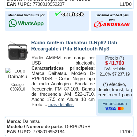
EAN / UPC:
7798019952207
L1/D0
Radio Am/Fm Daihatsu D-Rp62 Usb
Recargable / Pila Bluetooth Mp3
Radio AM/FM con carga por
Precio (*)
USB + bluetooth.
$ 41.700
Caracteristicas principales:
IVA incluido
Marca Daihatsu. Modelo D-
21,0% $7.237,19
RP62USB. - Color: Negro Tipo
de radio Analogico. Banda de
(*) efectivo,
Codigo
frecuencia FM 87-108. Banda
0309010
debito, transf, tarj
de frecuencia AM 522-1710.
credito en 1 pago
Ancho 17.5 cm Altura 10 cm
Financiacion
Profu ...
mas detalles
Marca:
Daihatsu
Modelo / Numero de parte:
D-RP62USB
EAN / UPC:
7798019952184
L1/D0