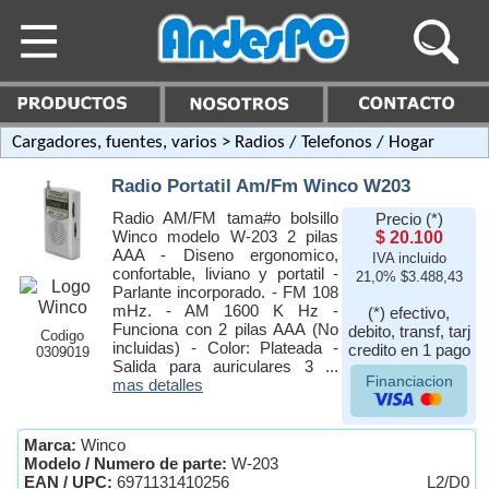
Cargadores, fuentes, varios
> Radios / Telefonos / Hogar
Radio Portatil Am/Fm Winco W203
Radio AM/FM tama#o bolsillo
Precio (*)
Winco modelo W-203 2 pilas
$ 20.100
AAA - Diseno ergonomico,
IVA incluido
confortable, liviano y portatil -
21,0% $3.488,43
Parlante incorporado. - FM 108
mHz. - AM 1600 K Hz -
(*) efectivo,
Funciona con 2 pilas AAA (No
debito, transf, tarj
Codigo
incluidas) - Color: Plateada -
credito en 1 pago
0309019
Salida para auriculares 3 ...
Financiacion
mas detalles
Marca:
Winco
Modelo / Numero de parte:
W-203
EAN / UPC:
6971131410256
L2/D0