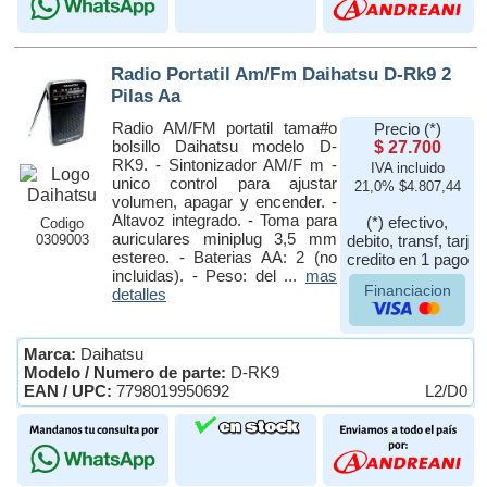
Radio Portatil Am/Fm Daihatsu D-Rk9 2
Pilas Aa
Radio AM/FM portatil tama#o
Precio (*)
bolsillo Daihatsu modelo D-
$ 27.700
RK9. - Sintonizador AM/F m -
IVA incluido
unico control para ajustar
21,0% $4.807,44
volumen, apagar y encender. -
Altavoz integrado. - Toma para
(*) efectivo,
Codigo
auriculares miniplug 3,5 mm
0309003
debito, transf, tarj
estereo. - Baterias AA: 2 (no
credito en 1 pago
incluidas). - Peso: del ...
mas
Financiacion
detalles
Marca:
Daihatsu
Modelo / Numero de parte:
D-RK9
EAN / UPC:
7798019950692
L2/D0