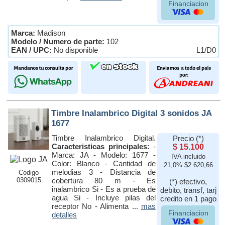
Financiacion
Marca:
Madison
Modelo / Numero de parte:
102
EAN / UPC:
No disponible
L1/D0
Timbre Inalambrico Digital 3 sonidos JA
1677
Timbre Inalambrico Digital.
Precio (*)
Caracteristicas principales:
-
$ 15.100
Marca: JA - Modelo: 1677 -
IVA incluido
Color: Blanco - Cantidad de
21,0% $2.620,66
melodias 3 - Distancia de
Codigo
0309015
cobertura 80 m - Es
(*) efectivo,
inalambrico Si - Es a prueba de
debito, transf, tarj
agua Si - Incluye pilas del
credito en 1 pago
receptor No - Alimenta ...
mas
Financiacion
detalles