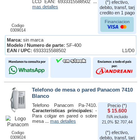
LCD EAN: 6933315588502 ...
(*) efectivo,
mas detalles
debito, transf, tarj
credito en 1 pago
Financiacion
Codigo
0309014
Marca:
sin marca
Modelo / Numero de parte:
SF-400
EAN / UPC:
6933315588502
L1/D0
Telefono de mesa o pared Panacom 7410
Blanco
Telefono Panacom Pa-7410.
Precio (*)
Caracteristicas principales:
-
$ 15.600
Para colgar en pared o sobre
IVA incluido
mesa ...
mas detalles
21,0% $2.707,44
(*) efectivo,
Codigo
0309024
debito, transf, tarj