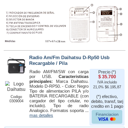
Radio Am/Fm Daihatsu D-Rp50 Usb
Recargable / Pila
Radio AM/FM/SW con carga
Precio (*)
por USB.
Caracteristicas
$ 35.700
principales:
Marca Daihatsu.
IVA incluido
Modelo D-RP50. - Color: Negro
21,0% $6.195,87
Tipo de alimentacion PILA y/o
BATERIA RECARGABLE (con
(*) efectivo,
Codigo
cargador del tipo celular, no
0309004
debito, transf, tarj
incluido). Tipo de radio
credito en 1 pago
Analogico. Formatos soporta ...
Financiacion
mas detalles