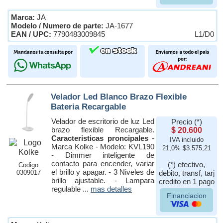
Marca:
JA
Modelo / Numero de parte:
JA-1677
EAN / UPC:
7790483009845
L1/D0
Velador Led Blanco Brazo Flexible
Bateria Recargable
Velador de escritorio de luz Led
Precio (*)
brazo flexible Recargable.
$ 20.600
Caracteristicas proncipales
-
IVA incluido
Marca Kolke - Modelo: KVL190
21,0% $3.575,21
- Dimmer inteligente de
contacto para encender, variar
(*) efectivo,
Codigo
el brillo y apagar. - 3 Niveles de
0309017
debito, transf, tarj
brillo ajustable. - Lampara
credito en 1 pago
regulable ...
mas detalles
Financiacion