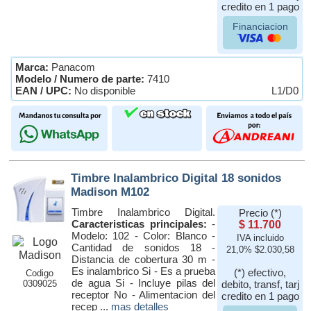
credito en 1 pago
Financiacion
Marca:
Panacom
Modelo / Numero de parte:
7410
EAN / UPC:
No disponible
L1/D0
Timbre Inalambrico Digital 18 sonidos
Madison M102
Timbre Inalambrico Digital.
Precio (*)
Caracteristicas principales:
-
$ 11.700
Modelo: 102 - Color: Blanco -
IVA incluido
Cantidad de sonidos 18 -
21,0% $2.030,58
Distancia de cobertura 30 m -
Es inalambrico Si - Es a prueba
(*) efectivo,
Codigo
de agua Si - Incluye pilas del
0309025
debito, transf, tarj
receptor No - Alimentacion del
credito en 1 pago
recep ...
mas detalles