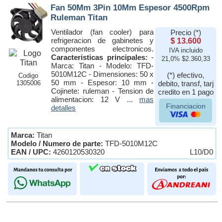
Fan 50Mm 3Pin 10Mm Espesor 4500Rpm
Ruleman Titan
Ventilador (fan cooler) para
Precio (*)
refrigeracion de gabinetes y
$ 13.600
componentes electronicos.
IVA incluido
Caracteristicas principales:
-
21,0% $2.360,33
Marca: Titan - Modelo: TFD-
5010M12C - Dimensiones: 50 x
(*) efectivo,
Codigo
50 mm - Espesor: 10 mm -
1305006
debito, transf, tarj
Cojinete: ruleman - Tension de
credito en 1 pago
alimentacion: 12 V ...
mas
Financiacion
detalles
Marca:
Titan
Modelo / Numero de parte:
TFD-5010M12C
EAN / UPC:
4260120530320
L10/D0