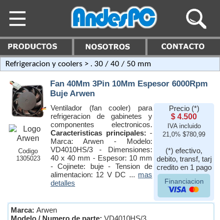
Refrigeracion y coolers
> . 30 / 40 / 50 mm
Fan 40Mm 3Pin 10Mm Espesor 6000Rpm
Buje Arwen
Ventilador (fan cooler) para
Precio (*)
refrigeracion de gabinetes y
$ 4.500
componentes electronicos.
IVA incluido
Caracteristicas principales:
-
21,0% $780,99
Marca: Arwen - Modelo:
VD4010HS/3 - Dimensiones:
(*) efectivo,
Codigo
40 x 40 mm - Espesor: 10 mm
1305023
debito, transf, tarj
- Cojinete: buje - Tension de
credito en 1 pago
alimentacion: 12 V DC ...
mas
Financiacion
detalles
Marca:
Arwen
Modelo / Numero de parte:
VD4010HS/3