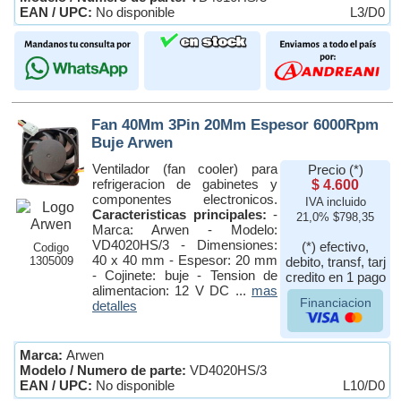
EAN / UPC:
No disponible
L3/D0
Fan 40Mm 3Pin 20Mm Espesor 6000Rpm
Buje Arwen
Ventilador (fan cooler) para
Precio (*)
refrigeracion de gabinetes y
$ 4.600
componentes electronicos.
IVA incluido
Caracteristicas principales:
-
21,0% $798,35
Marca: Arwen - Modelo:
VD4020HS/3 - Dimensiones:
(*) efectivo,
Codigo
40 x 40 mm - Espesor: 20 mm
1305009
debito, transf, tarj
- Cojinete: buje - Tension de
credito en 1 pago
alimentacion: 12 V DC ...
mas
Financiacion
detalles
Marca:
Arwen
Modelo / Numero de parte:
VD4020HS/3
EAN / UPC:
No disponible
L10/D0