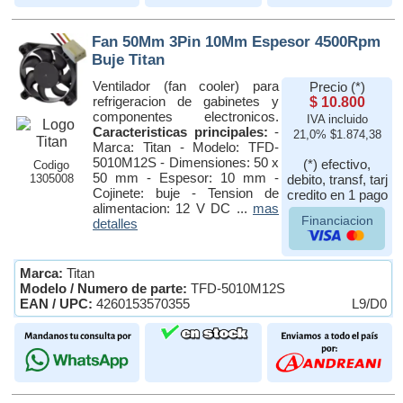
Fan 50Mm 3Pin 10Mm Espesor 4500Rpm
Buje Titan
Ventilador (fan cooler) para
Precio (*)
refrigeracion de gabinetes y
$ 10.800
componentes electronicos.
IVA incluido
Caracteristicas principales:
-
21,0% $1.874,38
Marca: Titan - Modelo: TFD-
5010M12S - Dimensiones: 50 x
(*) efectivo,
Codigo
50 mm - Espesor: 10 mm -
1305008
debito, transf, tarj
Cojinete: buje - Tension de
credito en 1 pago
alimentacion: 12 V DC ...
mas
Financiacion
detalles
Marca:
Titan
Modelo / Numero de parte:
TFD-5010M12S
EAN / UPC:
4260153570355
L9/D0