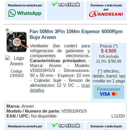
Fan 50Mm 3Pin 10Mm Espesor 6000Rpm
Buje Arwen
Ventilador (fan cooler) para
Precio (*)
refrigeracion de gabinetes y
$ 4.500
componentes electronicos.
IVA incluido
Caracteristicas principales:
-
21,0% $780,99
Marca: Arwen - Modelo:
VD5010HS/3 - Dimensiones:
(*) efectivo,
Codigo
50 x 50 mm - Espesor: 10 mm
1305002
debito, transf, tarj
- Cojinete: buje - Tension de
credito en 1 pago
alimentacion: 12 V DC ...
mas
Financiacion
detalles
Marca:
Arwen
Modelo / Numero de parte:
VD5010HS/3
EAN / UPC:
No disponible
L11/D0