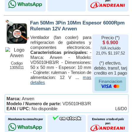
Fan 50Mm 3Pin 10Mm Espesor 6000Rpm
Ruleman 12V Arwen
Ventilador (fan cooler) para
Precio (*)
refrigeracion de gabinetes y
$ 6.900
componentes electronicos.
IVA incluido
Caracteristicas principales:
-
21,0% $1.197,52
Marca: Arwen - Modelo:
VD5010HB3/R - Dimensiones:
(*) efectivo,
Codigo
50 x 50 mm - Espesor: 10 mm
1305011
debito, transf, tarj
- Cojinete: ruleman - Tension de
credito en 1 pago
alimentacion: 12 V ...
mas
Financiacion
detalles
Marca:
Arwen
Modelo / Numero de parte:
VD5010HB3/R
EAN / UPC:
No disponible
L6/D0