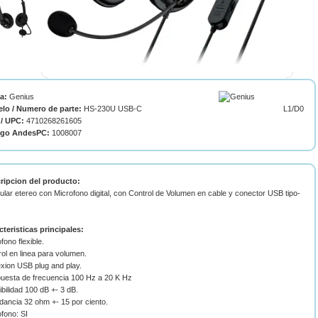
ca:
Genius
lo / Numero de parte:
HS-230U USB-C
L1/D0
/ UPC:
4710268261605
igo AndesPC:
1008007
ripcion del producto:
ular etereo con Microfono digital, con Control de Volumen en cable y conector USB tipo-
cteristicas principales:
fono flexible.
ol en linea para volumen.
xion USB plug and play.
uesta de frecuencia 100 Hz a 20 K Hz
bilidad 100 dB +- 3 dB.
dancia 32 ohm +- 15 por ciento.
fono: SI