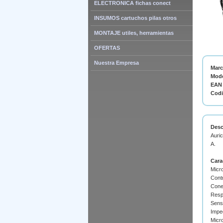
ELECTRONICA fichas conect
INSUMOS cartuchos pilas otros
MONTAJE utiles, herramientas
OFERTAS
Nuestra Empresa
Mar
Mode
EAN 
Cod
Desc
Auric
A.
Cara
Micro
Contr
Cone
Resp
Sensi
Impe
Micro