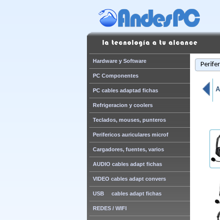
Hardware y Software
Perife
PC Componentes
A
PC cables adaptad fichas
Refrigeracion y coolers
Teclados, mouses, punteros
Perifericos auriculares microf
Cargadores, fuentes, varios
AUDIO cables adapt fichas
VIDEO cables adapt convers
USB cables adapt fichas
REDES / WIFI