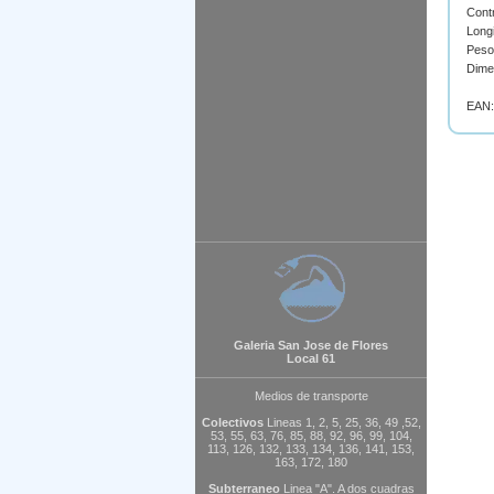
Contr
Longi
Peso
Dime
EAN:
Galeria San Jose de Flores
Local 61
Medios de transporte
Colectivos
Lineas 1, 2, 5, 25, 36, 49 ,52,
53, 55, 63, 76, 85, 88, 92, 96, 99, 104,
113, 126, 132, 133, 134, 136, 141, 153,
163, 172, 180
Subterraneo
Linea "A". A dos cuadras