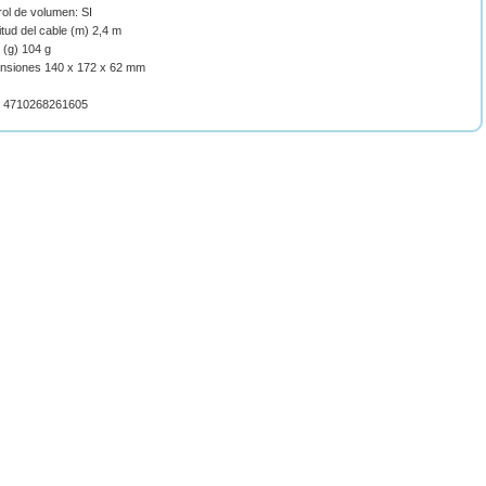
ol de volumen: SI
tud del cable (m) 2,4 m
 (g) 104 g
nsiones 140 x 172 x 62 mm
 4710268261605