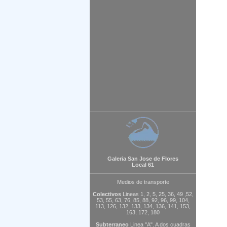
Galeria San Jose de Flores
Local 61
Medios de transporte
Colectivos
Lineas 1, 2, 5, 25, 36, 49 ,52,
53, 55, 63, 76, 85, 88, 92, 96, 99, 104,
113, 126, 132, 133, 134, 136, 141, 153,
163, 172, 180
Subterraneo
Linea "A". A dos cuadras