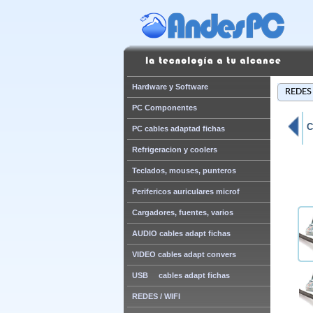
Hardware y Software
REDES 
PC Componentes
C
PC cables adaptad fichas
Refrigeracion y coolers
Teclados, mouses, punteros
Perifericos auriculares microf
Cargadores, fuentes, varios
AUDIO cables adapt fichas
VIDEO cables adapt convers
USB cables adapt fichas
REDES / WIFI