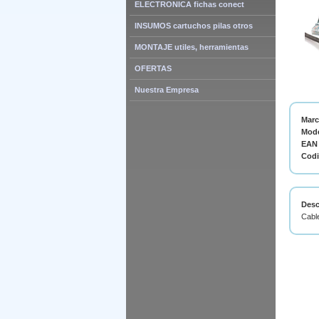
ELECTRONICA fichas conect
INSUMOS cartuchos pilas otros
MONTAJE utiles, herramientas
OFERTAS
Nuestra Empresa
Mar
Mode
EAN 
Cod
Desc
Cabl