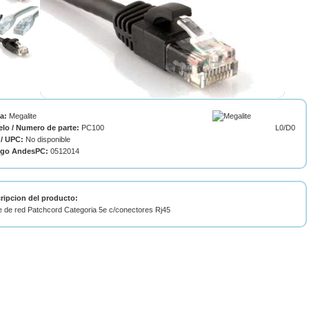
ca:
Megalite
lo / Numero de parte:
PC100
L0/D0
/ UPC:
No disponible
igo AndesPC:
0512014
ripcion del producto:
e de red Patchcord Categoria 5e c/conectores Rj45