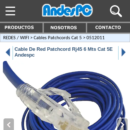
REDES / WIFI
>
Cables Patchcords Cat 5
> 0512011
Cable De Red Patchcord Rj45 6 Mts Cat 5E
Andespc