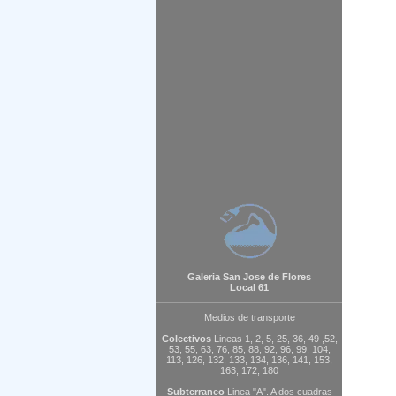
Galeria San Jose de Flores
Local 61
Medios de transporte
Colectivos
Lineas 1, 2, 5, 25, 36, 49 ,52,
53, 55, 63, 76, 85, 88, 92, 96, 99, 104,
113, 126, 132, 133, 134, 136, 141, 153,
163, 172, 180
Subterraneo
Linea "A". A dos cuadras