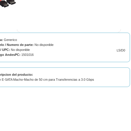
ca:
Generico
lo / Numero de parte:
No disponible
/ UPC:
No disponible
L5/D0
igo AndesPC:
1501016
ripcion del producto:
e E-SATA Macho-Macho de 50 cm para Transferencias a 3.0 Gbps