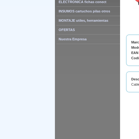
ELECTRONICA fichas conect
INSUMOS cartuchos pilas otros
MONTAJE utiles, herramientas
OFERTAS
Nuestra Empresa
Mar
Mode
EAN 
Cod
Desc
Cabl