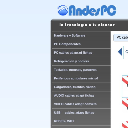
Hardware y Software
PC cab
PC Componentes
C
PC cables adaptad fichas
Refrigeracion y coolers
Teclados, mouses, punteros
Perifericos auriculares microf
Cargadores, fuentes, varios
AUDIO cables adapt fichas
VIDEO cables adapt convers
USB cables adapt fichas
REDES / WIFI