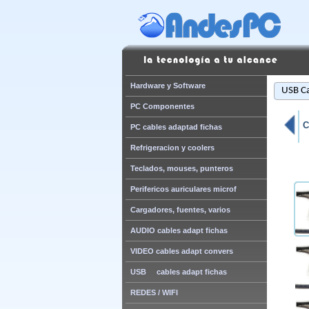
Hardware y Software
USB Ca
PC Componentes
C
PC cables adaptad fichas
Refrigeracion y coolers
Teclados, mouses, punteros
Perifericos auriculares microf
Cargadores, fuentes, varios
AUDIO cables adapt fichas
VIDEO cables adapt convers
USB cables adapt fichas
REDES / WIFI