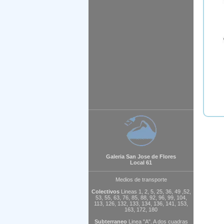
Galeria San Jose de Flores
Local 61
Medios de transporte
Colectivos
Lineas 1, 2, 5, 25, 36, 49 ,52,
53, 55, 63, 76, 85, 88, 92, 96, 99, 104,
113, 126, 132, 133, 134, 136, 141, 153,
163, 172, 180
Subterraneo
Linea "A". A dos cuadras