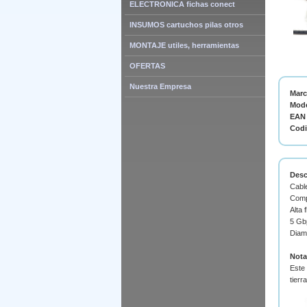
ELECTRONICA fichas conect
INSUMOS cartuchos pilas otros
MONTAJE utiles, herramientas
OFERTAS
Nuestra Empresa
Mar
Mode
EAN 
Cod
Desc
Cable
Comp
Alta f
5 Gb
Diam
Nota
Este 
tierr