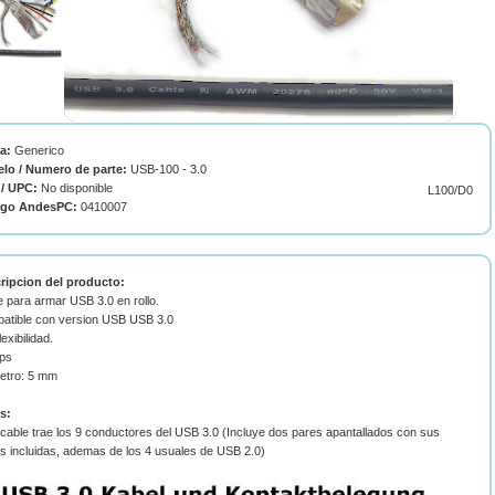
ca:
Generico
lo / Numero de parte:
USB-100 - 3.0
/ UPC:
No disponible
L100/D0
igo AndesPC:
0410007
ripcion del producto:
 para armar USB 3.0 en rollo.
atible con version USB USB 3.0
lexibilidad.
ps
etro: 5 mm
s:
cable trae los 9 conductores del USB 3.0 (Incluye dos pares apantallados con sus
as incluidas, ademas de los 4 usuales de USB 2.0)