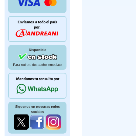
Disponible
Para retiro o despacho inmediato
Siguenos en nuestras redes
sociales