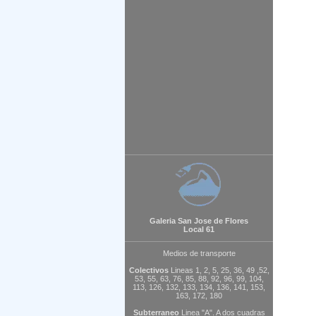
Galeria San Jose de Flores
Local 61
Medios de transporte
Colectivos
Lineas 1, 2, 5, 25, 36, 49 ,52,
53, 55, 63, 76, 85, 88, 92, 96, 99, 104,
113, 126, 132, 133, 134, 136, 141, 153,
163, 172, 180
Subterraneo
Linea "A". A dos cuadras