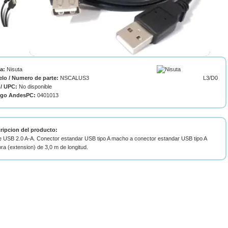
ca:
Nisuta
lo / Numero de parte:
NSCALUS3
L3/D0
/ UPC:
No disponible
igo AndesPC:
0401013
ripcion del producto:
e USB 2.0 A-A. Conector estandar USB tipo A macho a conector estandar USB tipo A
a (extension) de 3,0 m de longitud.