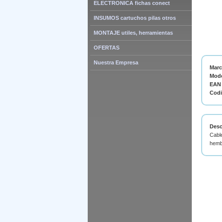
ELECTRONICA fichas conect
INSUMOS cartuchos pilas otros
MONTAJE utiles, herramientas
OFERTAS
Nuestra Empresa
Mar
Mode
EAN 
Cod
Desc
Cabl
hembr