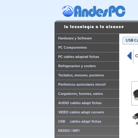
Hardware y Software
USB Ca
PC Componentes
C
PC cables adaptad fichas
Refrigeracion y coolers
Teclados, mouses, punteros
Perifericos auriculares microf
Cargadores, fuentes, varios
AUDIO cables adapt fichas
VIDEO cables adapt convers
USB cables adapt fichas
REDES / WIFI