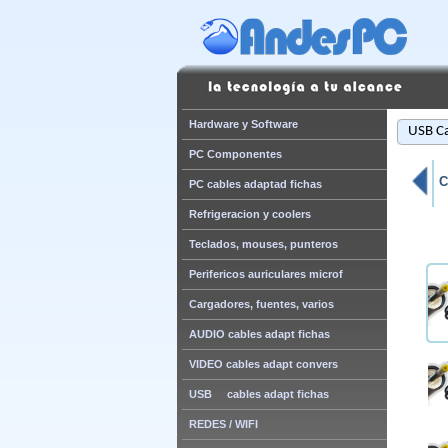
Hardware y Software
USB Ca
PC Componentes
C
PC cables adaptad fichas
Refrigeracion y coolers
Teclados, mouses, punteros
Perifericos auriculares microf
Cargadores, fuentes, varios
AUDIO cables adapt fichas
VIDEO cables adapt convers
USB cables adapt fichas
REDES / WIFI