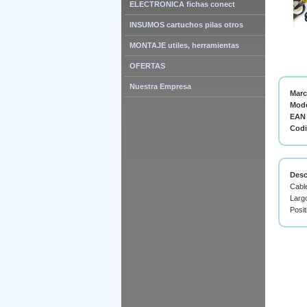
ELECTRONICA fichas conect
INSUMOS cartuchos pilas otros
MONTAJE utiles, herramientas
OFERTAS
Nuestra Empresa
Mar
Mode
EAN 
Cod
Desc
Cabl
Larg
Posit