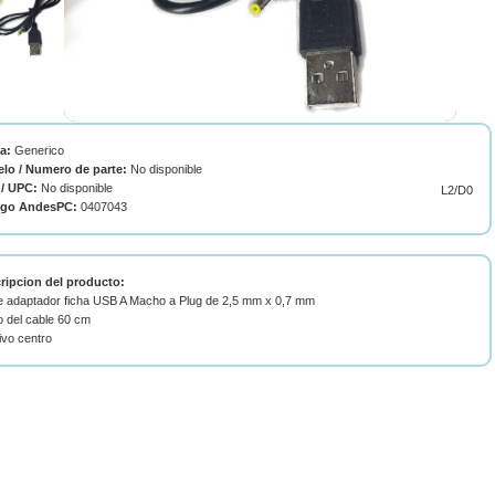
ca:
Generico
lo / Numero de parte:
No disponible
/ UPC:
No disponible
L2/D0
igo AndesPC:
0407043
ripcion del producto:
e adaptador ficha USB A Macho a Plug de 2,5 mm x 0,7 mm
o del cable 60 cm
ivo centro