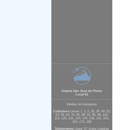
Galeria San Jose de Flores
Local 61
Medios de transporte
Colectivos
Lineas 1, 2, 5, 25, 36, 49 ,52,
53, 55, 63, 76, 85, 88, 92, 96, 99, 104,
113, 126, 132, 133, 134, 136, 141, 153,
163, 172, 180
Subterraneo
Linea "A". A dos cuadras