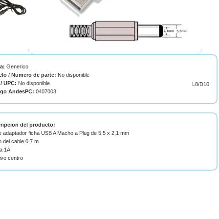
ca:
Generico
lo / Numero de parte:
No disponible
/ UPC:
No disponible
L8/D10
igo AndesPC:
0407003
ripcion del producto:
e adaptador ficha USB A Macho a Plug de 5,5 x 2,1 mm
 del cable 0,7 m
a 1A.
ivo centro