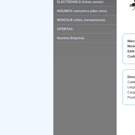
ELECTRONICA fichas conect
INSUMOS cartuchos pilas otros
MONTAJE utiles, herramientas
OFERTAS
Nuestra Empresa
Mar
Mode
EAN 
Cod
Desc
Cabl
Largo
Carg
Posit