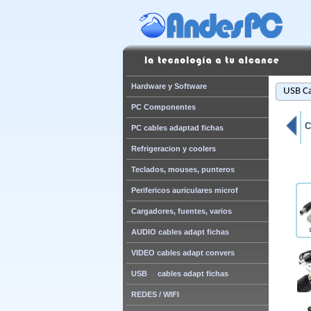
Hardware y Software
USB Ca
PC Componentes
C
PC cables adaptad fichas
Refrigeracion y coolers
Teclados, mouses, punteros
Perifericos auriculares microf
Cargadores, fuentes, varios
AUDIO cables adapt fichas
VIDEO cables adapt convers
USB cables adapt fichas
REDES / WIFI