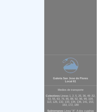
Galeria San Jose de Flores
Local 61
Medios de transporte
Colectivos
Lineas 1, 2, 5, 25, 36, 49 ,52,
53, 55, 63, 76, 85, 88, 92, 96, 99, 104,
113, 126, 132, 133, 134, 136, 141, 153,
163, 172, 180
Subterraneo
Linea "A". A dos cuadras