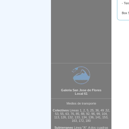
- Ten
Box 
Galeria San Jose de Flores
Local 61
Medios de transporte
Colectivos
Lineas 1, 2, 5, 25, 36, 49 ,52,
53, 55, 63, 76, 85, 88, 92, 96, 99, 104,
113, 126, 132, 133, 134, 136, 141, 153,
163, 172, 180
Subterraneo
Linea "A". A dos cuadras