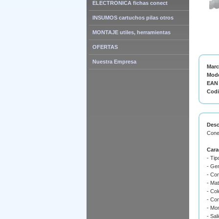
ELECTRONICA fichas conect
INSUMOS cartuchos pilas otros
MONTAJE utiles, herramientas
OFERTAS
Nuestra Empresa
Mar
Mode
EAN 
Cod
Desc
Cone
Cara
- Tip
- Ge
- Con
- Mat
- Col
- Con
- Mo
- Sal