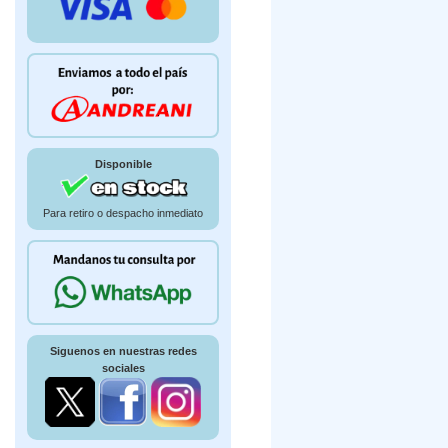
Disponible
Para retiro o despacho inmediato
Siguenos en nuestras redes
sociales