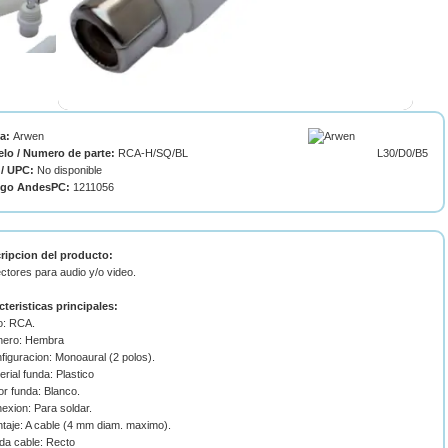
ca:
Arwen
lo / Numero de parte:
RCA-H/SQ/BL
L30/D0/B5
/ UPC:
No disponible
igo AndesPC:
1211056
ripcion del producto:
ctores para audio y/o video.
cteristicas principales:
o: RCA.
nero: Hembra
figuracion: Monoaural (2 polos).
erial funda: Plastico
or funda: Blanco.
exion: Para soldar.
ntaje: A cable (4 mm diam. maximo).
ida cable: Recto