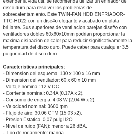
extender la vida util, se recomienda utilizar un enfriador de
disco duro para resolver los problemas de
sobrecalentamiento. Este TWIN-FAN HDD ENFRIADOR-
TTC-HD22 con un dise#o elegante y acabado en plata
brillante. Sus superiores de ventilacion parejas dise#o con
ventiladores dobles 60x60x10mm podrian proporcionar la
maxima disipacion de calor para reducir significativamente la
temperatura del disco duro. Puede caber para cualquier 3,5
pulgunidad de disco duro.
Caracteristicas principales:
- Dimension del esquema: 130 x 100 x 16 mm
- Dimension del ventilador: 60 x 60 x 10 mm
- Voltaje nominal: 12 V DC
- Corriente nominal: 0.34A (0.17A x 2).
- Consumo de energia: 4,08 W (2,04 W x 2).
- Velocidad nominal: 3600 rpm
- Flujo de aire: 30.06 CFM (15.03 x2).
- Presion Estatica: 0,07 pulgH2O
- Nivel de ruido (FAN): menor a 26 dBA.
- Tipo de rodamiento: manga.