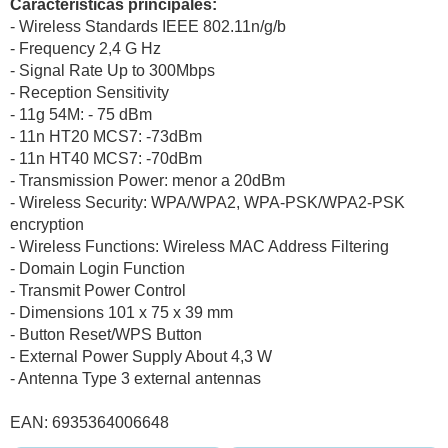
Caracteristicas principales:
- Wireless Standards IEEE 802.11n/g/b
- Frequency 2,4 G Hz
- Signal Rate Up to 300Mbps
- Reception Sensitivity
- 11g 54M: - 75 dBm
- 11n HT20 MCS7: -73dBm
- 11n HT40 MCS7: -70dBm
- Transmission Power: menor a 20dBm
- Wireless Security: WPA/WPA2, WPA-PSK/WPA2-PSK
encryption
- Wireless Functions: Wireless MAC Address Filtering
- Domain Login Function
- Transmit Power Control
- Dimensions 101 x 75 x 39 mm
- Button Reset/WPS Button
- External Power Supply About 4,3 W
- Antenna Type 3 external antennas
EAN: 6935364006648