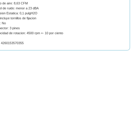
jo de aire: 8,63 CFM
el de ruido: menor a 23 dBA
sion Estatica: 0,1 pulgH2O
incluye tornillos de fijacion
: No
ector: 3 pines
ocidad de rotacion: 4500 rpm +- 10 por ciento
 4260153570355