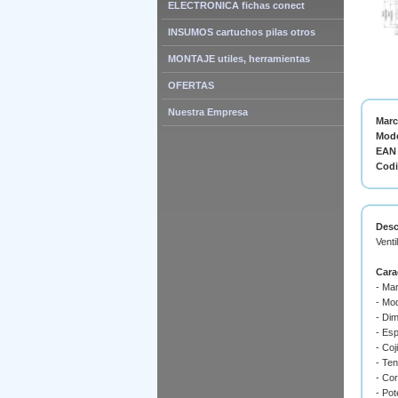
ELECTRONICA fichas conect
INSUMOS cartuchos pilas otros
MONTAJE utiles, herramientas
OFERTAS
Nuestra Empresa
Mar
Mode
EAN 
Cod
Desc
Venti
Cara
- Mar
- Mo
- Di
- Es
- Coj
- Ten
- Cor
- Pot