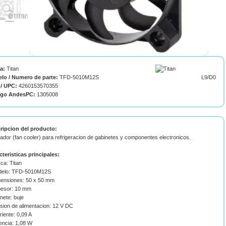
ca:
Titan
lo / Numero de parte:
TFD-5010M12S
L9/D0
/ UPC:
4260153570355
igo AndesPC:
1305008
ripcion del producto:
lador (fan cooler) para refrigeracion de gabinetes y componentes electronicos.
cteristicas principales:
ca: Titan
delo: TFD-5010M12S
mensiones: 50 x 50 mm
pesor: 10 mm
inete: buje
sion de alimentacion: 12 V DC
riente: 0,09 A
encia: 1,08 W