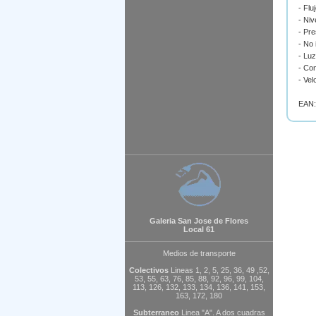
- Flu
- Niv
- Pre
- No 
- Luz
- Con
- Vel
EAN:
Galeria San Jose de Flores
Local 61
Medios de transporte
Colectivos
Lineas 1, 2, 5, 25, 36, 49 ,52,
53, 55, 63, 76, 85, 88, 92, 96, 99, 104,
113, 126, 132, 133, 134, 136, 141, 153,
163, 172, 180
Subterraneo
Linea "A". A dos cuadras