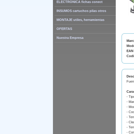
ELECTRONICA fichas conect
INSUMOS cartuchos pilas otros
MONTAJE utiles, herramientas
OFERTAS
Nuestra Empresa
Mar
Mode
EAN 
Cod
Desc
Fuent
Cara
- Tip
- Mar
- Mo
- Co
- Te
- Cla
- Ten
- Cor