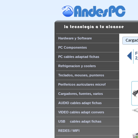
Hardware y Software
Cargad
PC Componentes
F
PC cables adaptad fichas
2
Refrigeracion y coolers
Teclados, mouses, punteros
Perifericos auriculares microf
Cargadores, fuentes, varios
AUDIO cables adapt fichas
VIDEO cables adapt convers
USB cables adapt fichas
REDES / WIFI