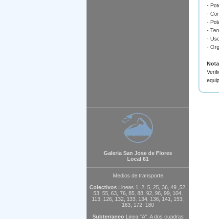
- Po
- Con
- Pol
- Tem
- Uso
- Org
Nota
Verif
equip
Galeria San Jose de Flores
Local 61
Medios de transporte
Colectivos
Lineas 1, 2, 5, 25, 36, 49 ,52,
53, 55, 63, 76, 85, 88, 92, 96, 99, 104,
113, 126, 132, 133, 134, 136, 141, 153,
163, 172, 180
Subterraneo
Linea "A". A dos cuadras