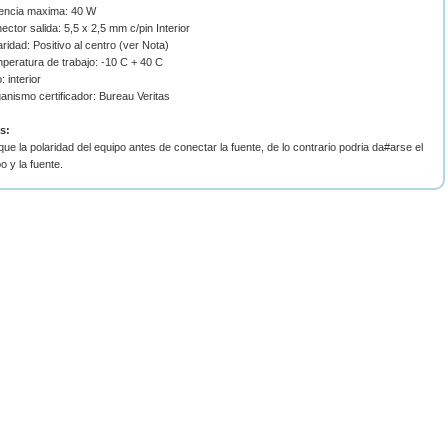
tencia maxima: 40 W
ector salida: 5,5 x 2,5 mm c/pin Interior
aridad: Positivo al centro (ver Nota)
peratura de trabajo: -10 C + 40 C
: interior
anismo certificador: Bureau Veritas
s:
ique la polaridad del equipo antes de conectar la fuente, de lo contrario podria da#arse el
o y la fuente.