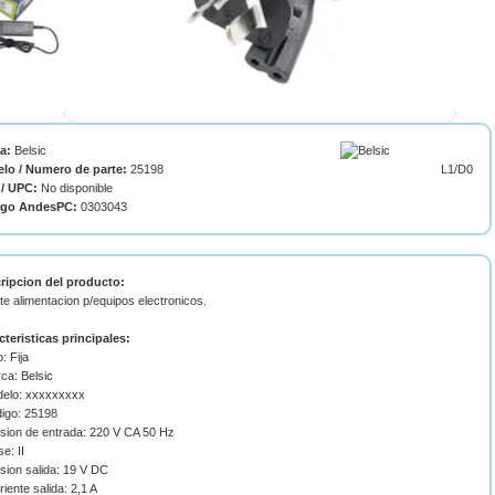
ca:
Belsic
lo / Numero de parte:
25198
L1/D0
/ UPC:
No disponible
igo AndesPC:
0303043
ripcion del producto:
e alimentacion p/equipos electronicos.
cteristicas principales:
o: Fija
ca: Belsic
delo: xxxxxxxxx
digo: 25198
nsion de entrada: 220 V CA 50 Hz
se: II
sion salida: 19 V DC
riente salida: 2,1 A