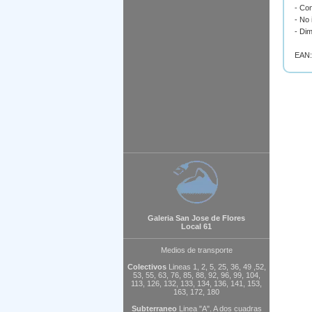
- Co
- No 
- Di
EAN:
Galeria San Jose de Flores
Local 61
Medios de transporte
Colectivos
Lineas 1, 2, 5, 25, 36, 49 ,52,
53, 55, 63, 76, 85, 88, 92, 96, 99, 104,
113, 126, 132, 133, 134, 136, 141, 153,
163, 172, 180
Subterraneo
Linea "A". A dos cuadras