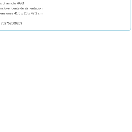
ntrol remoto RGB
incluye fuente de alimentacion.
mensiones 41.5 x 23 x 47.2 cm
 782752509269