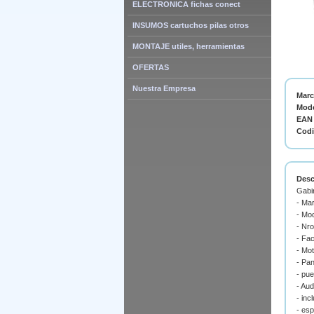
ELECTRONICA fichas conect
INSUMOS cartuchos pilas otros
MONTAJE utiles, herramientas
OFERTAS
Nuestra Empresa
Mar
Mode
EAN 
Cod
Desc
Gabi
- Ma
- Mo
- Nr
- Fa
- Mo
- Pan
- pue
- Aud
- inc
- esp