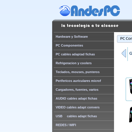
Hardware y Software
PC Co
PC Componentes
G
PC cables adaptad fichas
Refrigeracion y coolers
Teclados, mouses, punteros
Perifericos auriculares microf
Cargadores, fuentes, varios
AUDIO cables adapt fichas
VIDEO cables adapt convers
USB cables adapt fichas
REDES / WIFI