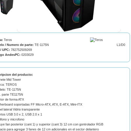
ca:
Teros
lo / Numero de parte:
TE-1175N
L1/D0
/ UPC:
782752509269
igo AndesPC:
0203029
ripcion del producto:
nete Mid Tower
rca: TEROS
delo: TE-1175N
o. parte TE1175N
ctor de forma ATX
therboard soportadas FF Micro-ATX, ATX, E-ATX, Mini-ITX
el lateral Vidrio transparente
rtos USB 3.0 x 2, USB 2.0 x 1
ifono y microfono
luye fan posterior (cant 1) y superior (cant 3) 12 cm con gontrolador RGB
acio para agregar 3 fanes de 12 cm adicionales en el sector delantero