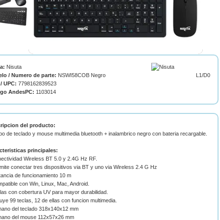
ca:
Nisuta
lo / Numero de parte:
NSWI58COB Negro
L1/D0
/ UPC:
7798162839523
igo AndesPC:
1103014
ripcion del producto:
o de teclado y mouse multimedia bluetooth + inalambrico negro con bateria recargable.
cteristicas principales:
nectividad Wireless BT 5.0 y 2.4G Hz RF.
mite conectar tres dispositivos via BT y uno via Wireless 2.4 G Hz
tancia de funcionamiento 10 m
patible con Win, Linux, Mac, Android.
las con cobertura UV para mayor durabilidad.
luye 99 teclas, 12 de ellas con funcion multimedia.
mano del teclado 318x140x12 mm
mano del mouse 112x57x26 mm