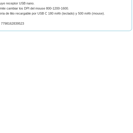
cluye receptor USB nano.
rmite cambiar los DPI del mouse 800-1200-1600.
eria de litio recargable por USB C 180 mAh (teclado) y 500 mAh (mouse).
 7798162839523