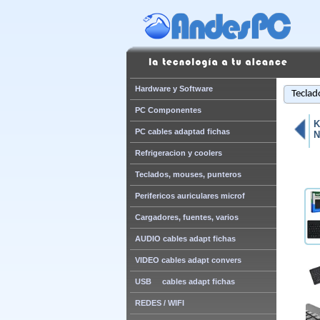
Hardware y Software
Teclad
PC Componentes
K
PC cables adaptad fichas
N
Refrigeracion y coolers
Teclados, mouses, punteros
Perifericos auriculares microf
Cargadores, fuentes, varios
AUDIO cables adapt fichas
VIDEO cables adapt convers
USB cables adapt fichas
REDES / WIFI