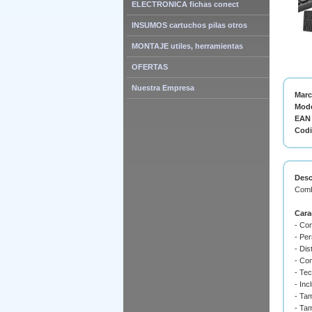
ELECTRONICA fichas conect
INSUMOS cartuchos pilas otros
MONTAJE utiles, herramientas
OFERTAS
Nuestra Empresa
Mar
Mode
EAN 
Cod
Desc
Comb
Cara
- Co
- Per
- Dis
- Com
- Tec
- Inc
- Ta
- Ta