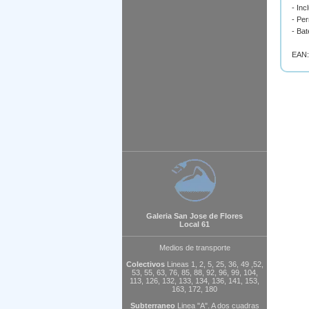
- In
- Pe
- Bat
EAN:
Galeria San Jose de Flores
Local 61
Medios de transporte
Colectivos
Lineas 1, 2, 5, 25, 36, 49 ,52,
53, 55, 63, 76, 85, 88, 92, 96, 99, 104,
113, 126, 132, 133, 134, 136, 141, 153,
163, 172, 180
Subterraneo
Linea "A". A dos cuadras