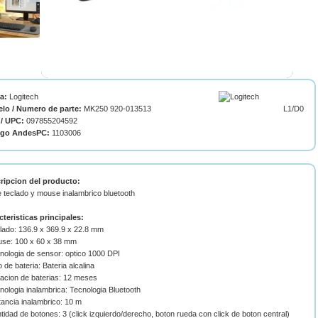
ca:
Logitech
lo / Numero de parte:
MK250 920-013513
L1/D0
/ UPC:
097855204592
igo AndesPC:
1103006
ripcion del producto:
e teclado y mouse inalambrico bluetooth
cteristicas principales:
clado: 136.9 x 369.9 x 22.8 mm
use: 100 x 60 x 38 mm
nologia de sensor: optico 1000 DPI
o de bateria: Bateria alcalina
racion de baterias: 12 meses
nologia inalambrica: Tecnologia Bluetooth
tancia inalambrico: 10 m
tidad de botones: 3 (click izquierdo/derecho, boton rueda con click de boton central)