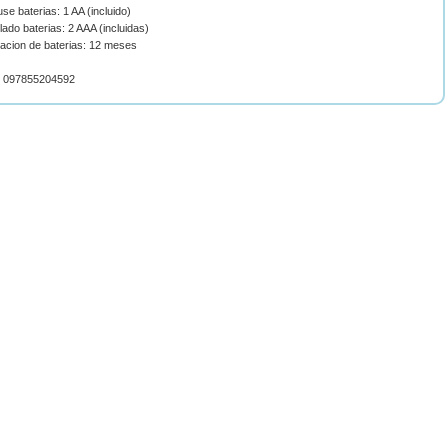
se baterias: 1 AA (incluido)
lado baterias: 2 AAA (incluidas)
racion de baterias: 12 meses
 097855204592