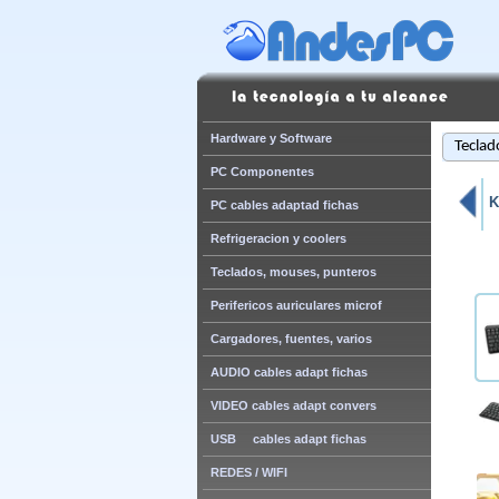
Hardware y Software
Teclad
PC Componentes
K
PC cables adaptad fichas
Refrigeracion y coolers
Teclados, mouses, punteros
Perifericos auriculares microf
Cargadores, fuentes, varios
AUDIO cables adapt fichas
VIDEO cables adapt convers
USB cables adapt fichas
REDES / WIFI