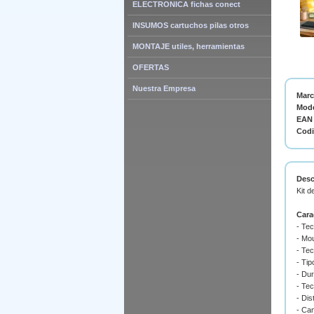
ELECTRONICA fichas conect
INSUMOS cartuchos pilas otros
MONTAJE utiles, herramientas
OFERTAS
Nuestra Empresa
Mar
Mode
EAN 
Cod
Desc
Kit d
Cara
- Te
- Mo
- Tec
- Tip
- Du
- Tec
- Dis
- Can