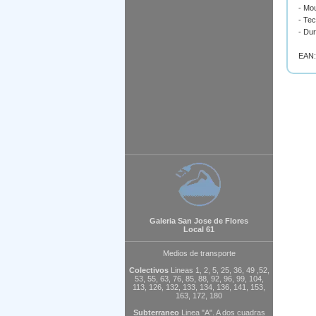
- Mou
- Tec
- Du
EAN:
Galeria San Jose de Flores
Local 61
Medios de transporte
Colectivos
Lineas 1, 2, 5, 25, 36, 49 ,52,
53, 55, 63, 76, 85, 88, 92, 96, 99, 104,
113, 126, 132, 133, 134, 136, 141, 153,
163, 172, 180
Subterraneo
Linea "A". A dos cuadras