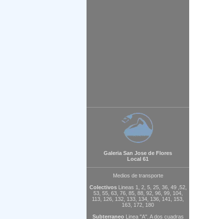
Galeria San Jose de Flores
Local 61
Medios de transporte
Colectivos
Lineas 1, 2, 5, 25, 36, 49 ,52,
53, 55, 63, 76, 85, 88, 92, 96, 99, 104,
113, 126, 132, 133, 134, 136, 141, 153,
163, 172, 180
Subterraneo
Linea "A". A dos cuadras