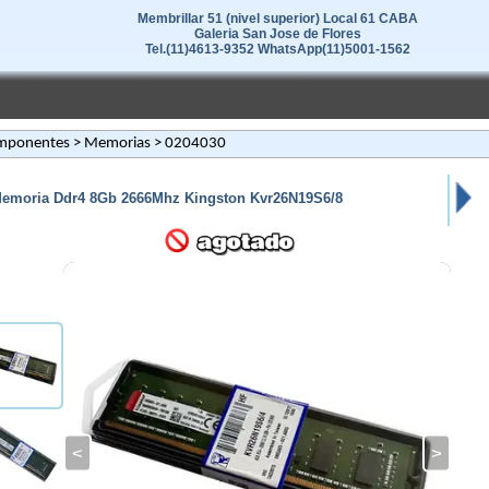
Membrillar 51 (nivel superior) Local 61 CABA
Galeria San Jose de Flores
Tel.(11)4613-9352 WhatsApp(11)5001-1562
mponentes
>
Memorias
> 0204030
emoria Ddr4 8Gb 2666Mhz Kingston Kvr26N19S6/8
<
>