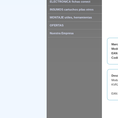
ELECTRONICA fichas conect
INSUMOS cartuchos pilas otros
MONTAJE utiles, herramientas
OFERTAS
Nuestra Empresa
Mar
Mode
EAN 
Cod
Desc
Modu
KVR2
EAN: