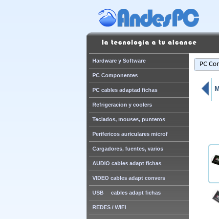
Hardware y Software
PC Co
PC Componentes
M
PC cables adaptad fichas
Refrigeracion y coolers
Teclados, mouses, punteros
Perifericos auriculares microf
Cargadores, fuentes, varios
AUDIO cables adapt fichas
VIDEO cables adapt convers
USB cables adapt fichas
REDES / WIFI