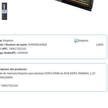
ca:
Kingston
lo / Numero de parte:
KVR26N19S6/8
L0/D0
/ UPC:
740617311310
igo AndesPC:
0204030
ripcion del producto:
lo de memoria Kingston para desktop DDR4 DIMM de 8GB DDR4 2666MHz 1,2V
6N19S6/8.
 740617311310