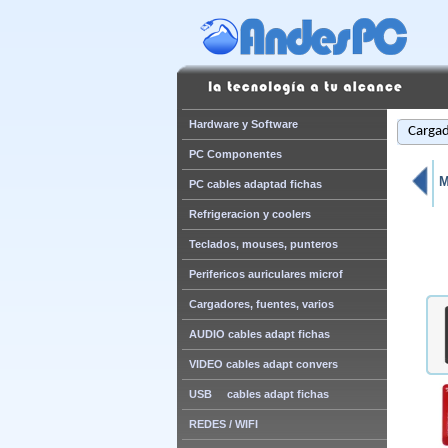
Hardware y Software
Cargad
PC Componentes
M
PC cables adaptad fichas
Refrigeracion y coolers
Teclados, mouses, punteros
Perifericos auriculares microf
Cargadores, fuentes, varios
AUDIO cables adapt fichas
VIDEO cables adapt convers
USB cables adapt fichas
REDES / WIFI