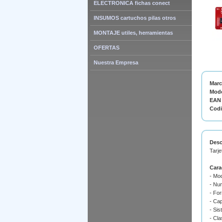
ELECTRONICA fichas conect
INSUMOS cartuchos pilas otros
MONTAJE utiles, herramientas
OFERTAS
Nuestra Empresa
Mar
Mode
EAN 
Cod
Desc
Tarje
Cara
- Mo
- Nu
- Fo
- Ca
- Si
- Cla