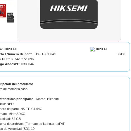
ca:
HIKSEMI
lo / Numero de parte:
HS-TF-C1 64G
L0/D0
/ UPC:
6974202726096
igo AndesPC:
0308044
ripcion del producto:
ta de memoria flash
cteristicas principales
- Marca: Hiksemi
delo: NEO
mero de parte: HS-TF-C1 64G
rmato: MicroSDXC
pacidad: 64 GB
stema de archivos (Formato de fabrica): exFAT
se de velocidad (SD): 10