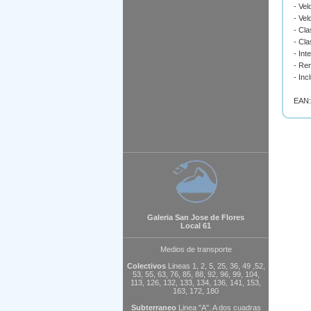
- Vel
- Vel
- Cl
- Cla
- Int
- Ren
- Inc
EAN:
Galeria San Jose de Flores
Local 61
Medios de transporte
Colectivos
Lineas 1, 2, 5, 25, 36, 49 ,52,
53, 55, 63, 76, 85, 88, 92, 96, 99, 104,
113, 126, 132, 133, 134, 136, 141, 153,
163, 172, 180
Subterraneo
Linea "A". A dos cuadras