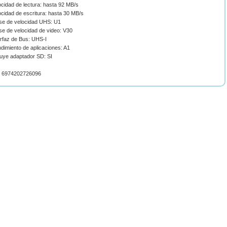
ocidad de lectura: hasta 92 MB/s
ocidad de escritura: hasta 30 MB/s
ase de velocidad UHS: U1
se de velocidad de video: V30
erfaz de Bus: UHS-I
dimiento de aplicaciones: A1
luye adaptador SD: SI
 6974202726096