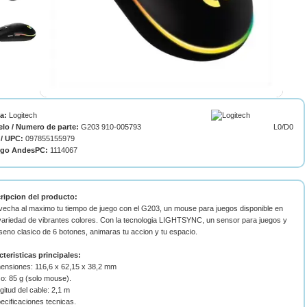
ca:
Logitech
lo / Numero de parte:
G203 910-005793
L0/D0
/ UPC:
097855155979
igo AndesPC:
1114067
ripcion del producto:
vecha al maximo tu tiempo de juego con el G203, un mouse para juegos disponible en
variedad de vibrantes colores. Con la tecnologia LIGHTSYNC, un sensor para juegos y
seno clasico de 6 botones, animaras tu accion y tu espacio.
cteristicas principales:
mensiones: 116,6 x 62,15 x 38,2 mm
o: 85 g (solo mouse).
gitud del cable: 2,1 m
ecificaciones tecnicas.