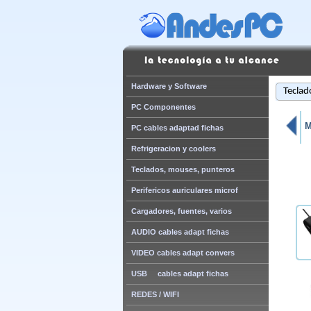
Hardware y Software
Teclad
PC Componentes
M
PC cables adaptad fichas
Refrigeracion y coolers
Teclados, mouses, punteros
Perifericos auriculares microf
Cargadores, fuentes, varios
AUDIO cables adapt fichas
VIDEO cables adapt convers
USB cables adapt fichas
REDES / WIFI