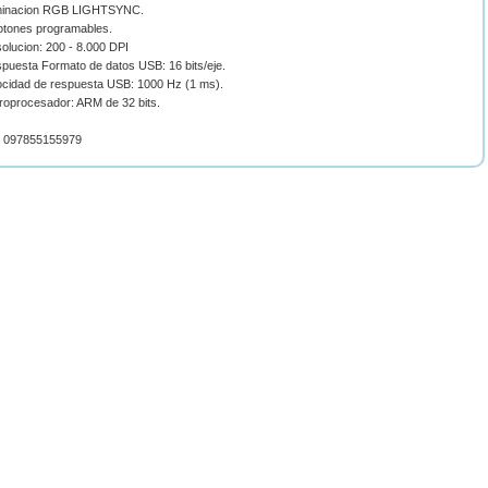
uminacion RGB LIGHTSYNC.
botones programables.
olucion: 200 - 8.000 DPI
spuesta Formato de datos USB: 16 bits/eje.
locidad de respuesta USB: 1000 Hz (1 ms).
croprocesador: ARM de 32 bits.
 097855155979