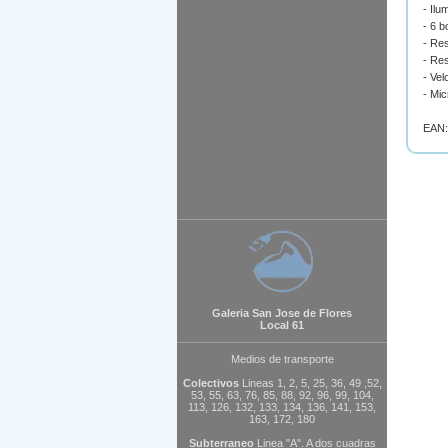
- Il
- 6 
- Res
- Re
- Ve
- Mi
EAN:
Galeria San Jose de Flores
Local 61
Medios de transporte
Colectivos
Lineas 1, 2, 5, 25, 36, 49 ,52,
53, 55, 63, 76, 85, 88, 92, 96, 99, 104,
113, 126, 132, 133, 134, 136, 141, 153,
163, 172, 180
Subterraneo
Linea "A". A dos cuadras