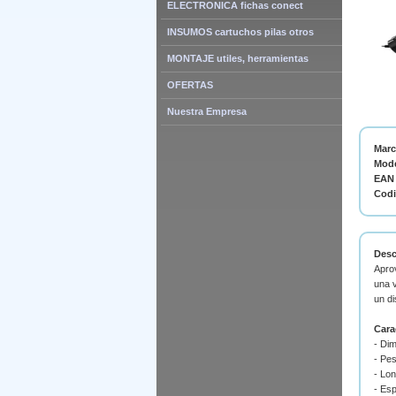
ELECTRONICA fichas conect
INSUMOS cartuchos pilas otros
MONTAJE utiles, herramientas
OFERTAS
Nuestra Empresa
Mar
Mode
EAN 
Cod
Desc
Apro
una 
un di
Cara
- Di
- Pes
- Lon
- Esp