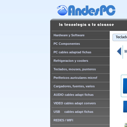
Hardware y Software
Teclad
PC Componentes
M
PC cables adaptad fichas
Refrigeracion y coolers
Teclados, mouses, punteros
Perifericos auriculares microf
Cargadores, fuentes, varios
AUDIO cables adapt fichas
VIDEO cables adapt convers
USB cables adapt fichas
REDES / WIFI