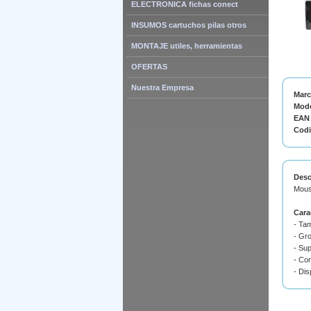
ELECTRONICA fichas conect
INSUMOS cartuchos pilas otros
MONTAJE utiles, herramientas
OFERTAS
Nuestra Empresa
Mar
Mode
EAN 
Cod
Desc
Mous
Cara
- Ta
- Gr
- Sup
- Co
- Dis