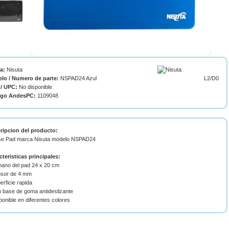
ca:
Nisuta
lo / Numero de parte:
NSPAD24 Azul
L2/D0
/ UPC:
No disponible
igo AndesPC:
1109048
ripcion del producto:
e Pad marca Nisuta modelo NSPAD24
cteristicas principales:
mano del pad 24 x 20 cm
osor de 4 mm
erficie rapida
n base de goma antideslizante
ponible en diferentes colores