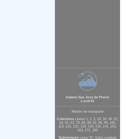
Galeria San Jose de Flores
Local 61
Medios de transporte
Colectivos
Lineas 1, 2, 5, 25, 36, 49 ,52,
53, 55, 63, 76, 85, 88, 92, 96, 99, 104,
113, 126, 132, 133, 134, 136, 141, 153,
163, 172, 180
Subterraneo
Linea "A". A dos cuadras