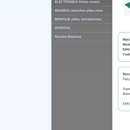
ELECTRONICA fichas conect
INSUMOS cartuchos pilas otros
MONTAJE utiles, herramientas
OFERTAS
Nuestra Empresa
Mar
Mode
EAN 
Cod
Desc
Pad 
Super
Base
EAN: