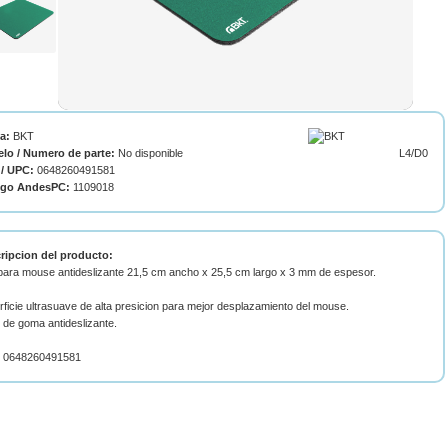
ca:
BKT
lo / Numero de parte:
No disponible
L4/D0
/ UPC:
0648260491581
igo AndesPC:
1109018
ripcion del producto:
para mouse antideslizante 21,5 cm ancho x 25,5 cm largo x 3 mm de espesor.
ficie ultrasuave de alta presicion para mejor desplazamiento del mouse.
 de goma antideslizante.
 0648260491581