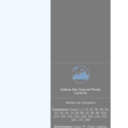
Galeria San Jose de Flores
Local 61
Medios de transporte
Colectivos
Lineas 1, 2, 5, 25, 36, 49 ,52,
53, 55, 63, 76, 85, 88, 92, 96, 99, 104,
113, 126, 132, 133, 134, 136, 141, 153,
163, 172, 180
Subterraneo
Linea "A". A dos cuadras