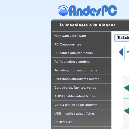
Hardware y Software
Teclad
PC Componentes
M
PC cables adaptad fichas
Refrigeracion y coolers
Teclados, mouses, punteros
Perifericos auriculares microf
Cargadores, fuentes, varios
AUDIO cables adapt fichas
VIDEO cables adapt convers
USB cables adapt fichas
REDES / WIFI