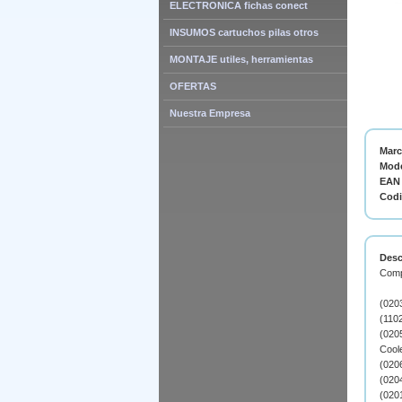
ELECTRONICA fichas conect
INSUMOS cartuchos pilas otros
MONTAJE utiles, herramientas
OFERTAS
Nuestra Empresa
Mar
Mode
EAN 
Cod
Desc
Comp
(020
(110
(020
Coole
(020
(020
(020