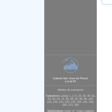
Galeria San Jose de Flores
Local 61
Medios de transporte
Colectivos
Lineas 1, 2, 5, 25, 36, 49 ,52,
53, 55, 63, 76, 85, 88, 92, 96, 99, 104,
113, 126, 132, 133, 134, 136, 141, 153,
163, 172, 180
Subterraneo
Linea "A". A dos cuadras