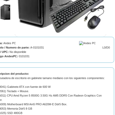
ca:
Andes PC
lo / Numero de parte:
A-0101031
L0/D0
/ UPC:
No disponible
igo AndesPC:
0101031
ripcion del producto:
utadora de escritorio en gabinete tamano mediano con los siguientes componentes:
3041) Gabinete ATX con fuente de 600 W
2061) Teclado + Mouse.
5011) CPU Amd Ryzen 5 8500G 3.50G Hz AM5 DDR5 Con Radeon Graphics Con
r.
6009) Motherboard MSI Am5 PRO A620M-E Ddr5 Box.
4053) Memoria Ddr5 8 GB
1025) SSD 480GB