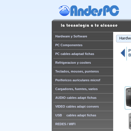
Hardware y Software
Hardwa
PC Componentes
P
PC cables adaptad fichas
B
Refrigeracion y coolers
Teclados, mouses, punteros
Perifericos auriculares microf
Cargadores, fuentes, varios
AUDIO cables adapt fichas
VIDEO cables adapt convers
USB cables adapt fichas
REDES / WIFI