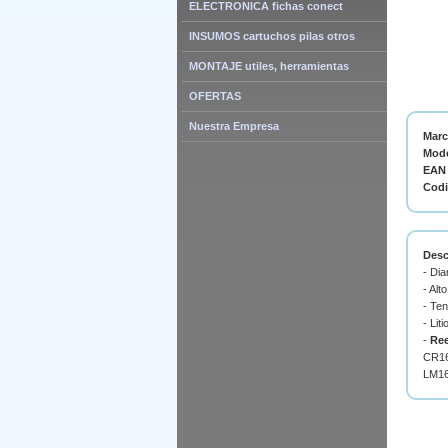
ELECTRONICA fichas conect
INSUMOS cartuchos pilas otros
MONTAJE utiles, herramientas
OFERTAS
Nuestra Empresa
Mar
Mode
EAN 
Cod
Desc
- Di
- Alt
- Ten
- Liti
-
Re
CR16
LM16