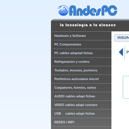
Hardware y Software
INSUMO
PC Componentes
P
PC cables adaptad fichas
Refrigeracion y coolers
Teclados, mouses, punteros
Perifericos auriculares microf
Cargadores, fuentes, varios
AUDIO cables adapt fichas
VIDEO cables adapt convers
USB cables adapt fichas
REDES / WIFI