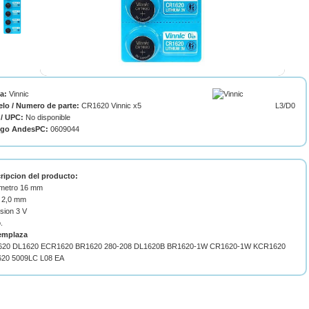
ca:
Vinnic
lo / Numero de parte:
CR1620 Vinnic x5
L3/D0
/ UPC:
No disponible
igo AndesPC:
0609044
ripcion del producto:
ametro 16 mm
o 2,0 mm
sion 3 V
o.
emplaza
20 DL1620 ECR1620 BR1620 280-208 DL1620B BR1620-1W CR1620-1W KCR1620
20 5009LC L08 EA