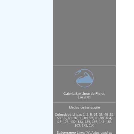
Galeria San Jose de Flores
Local 61
Medios de transporte
Colectivos
Lineas 1, 2, 5, 25, 36, 49 ,52,
53, 55, 63, 76, 85, 88, 92, 96, 99, 104,
113, 126, 132, 133, 134, 136, 141, 153,
163, 172, 180
Subterraneo
Linea "A". A dos cuadras