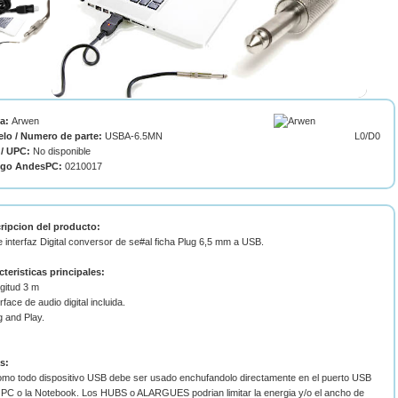
ca:
Arwen
lo / Numero de parte:
USBA-6.5MN
L0/D0
/ UPC:
No disponible
igo AndesPC:
0210017
ripcion del producto:
 interfaz Digital conversor de se#al ficha Plug 6,5 mm a USB.
cteristicas principales:
gitud 3 m
erface de audio digital incluida.
g and Play.
s:
omo todo dispositivo USB debe ser usado enchufandolo directamente en el puerto USB
a PC o la Notebook. Los HUBS o ALARGUES podrian limitar la energia y/o el ancho de