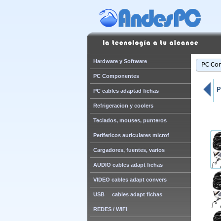
Hardware y Software
PC Co
PC Componentes
P
PC cables adaptad fichas
Refrigeracion y coolers
Teclados, mouses, punteros
Perifericos auriculares microf
Cargadores, fuentes, varios
AUDIO cables adapt fichas
VIDEO cables adapt convers
USB cables adapt fichas
REDES / WIFI