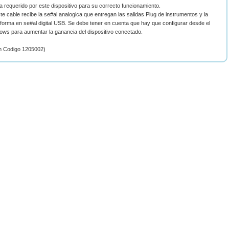
 requerido por este dispositivo para su correcto funcionamiento.
te cable recibe la se#al analogica que entregan las salidas Plug de instrumentos y la
forma en se#al digital USB. Se debe tener en cuenta que hay que configurar desde el
ows para aumentar la ganancia del dispositivo conectado.
m Codigo 1205002)