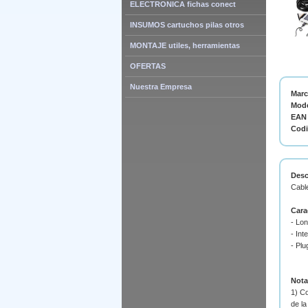
ELECTRONICA fichas conect
INSUMOS cartuchos pilas otros
MONTAJE utiles, herramientas
OFERTAS
Nuestra Empresa
Mar
Mode
EAN 
Cod
Desc
Cable
Cara
- Lon
- Int
- Plu
Nota
1) C
de l