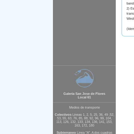
banda
2) Es
trans
Wind
(Ide
Galeria San Jose de Flores
Local 61
Medios de transporte
Colectivos
Lineas 1, 2, 5, 25, 36, 49 ,52,
53, 55, 63, 76, 85, 88, 92, 96, 99, 104,
113, 126, 132, 133, 134, 136, 141, 153,
163, 172, 180
Subterraneo
Linea "A". A dos cuadras