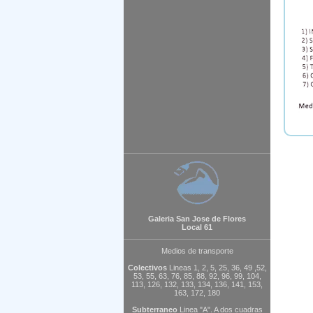
Galeria San Jose de Flores
Local 61
Medios de transporte
Colectivos
Lineas 1, 2, 5, 25, 36, 49 ,52,
53, 55, 63, 76, 85, 88, 92, 96, 99, 104,
113, 126, 132, 133, 134, 136, 141, 153,
163, 172, 180
Subterraneo
Linea "A". A dos cuadras