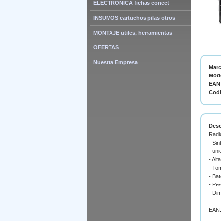
ELECTRONICA fichas conect
INSUMOS cartuchos pilas otros
MONTAJE utiles, herramientas
OFERTAS
Nuestra Empresa
Mar
Mode
EAN 
Cod
Desc
Radi
- Si
- uni
- Alt
- Tom
- Bat
- Pes
- Di
EAN: