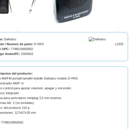
ca:
Daihatsu
lo / Numero de parte:
D-RK9
L2/D0
/ UPC:
7798019950692
igo AndesPC:
0309003
ripcion del producto:
o AM/FM portatil tama#o bolsillo Daihatsu modelo D-RK9.
ntonizador AM/F m
co control para ajustar volumen, apagar y encender.
avoz integrado.
a para auriculares miniplug 3,5 mm estereo.
erias AA: 2 (no incluidas).
o: del producto 110 g
mensiones: 117x67x28 mm
 7798019950692