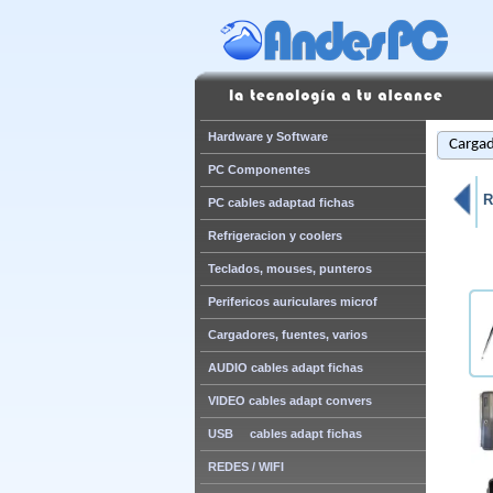
Hardware y Software
Cargad
PC Componentes
R
PC cables adaptad fichas
Refrigeracion y coolers
Teclados, mouses, punteros
Perifericos auriculares microf
Cargadores, fuentes, varios
AUDIO cables adapt fichas
VIDEO cables adapt convers
USB cables adapt fichas
REDES / WIFI