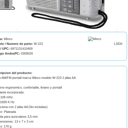
ca:
Winco
lo / Numero de parte:
W-223
L3/D0
/ UPC:
6971131410409
igo AndesPC:
0309020
ripcion del producto:
o AM/FM portatil marca Winco modelo W-223 2 pilas AA
eno ergonomico, confortable, liviano y portatil
lante incorporado.
 108 mHz.
 1600 K Hz
ciona con 2 pilas AA (No incluidas)
or: Plateada
ida para auriculares 3,5 mm
mensiones: 13 x 7 x 3 cm
o: 170 g