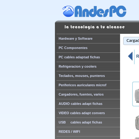
Hardware y Software
Cargad
PC Componentes
R
PC cables adaptad fichas
Refrigeracion y coolers
Teclados, mouses, punteros
Perifericos auriculares microf
Cargadores, fuentes, varios
AUDIO cables adapt fichas
VIDEO cables adapt convers
USB cables adapt fichas
REDES / WIFI