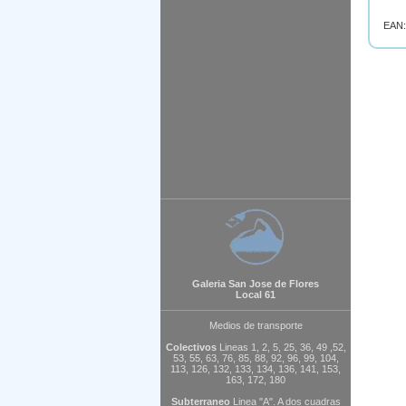
EAN:
Galeria San Jose de Flores
Local 61
Medios de transporte
Colectivos
Lineas 1, 2, 5, 25, 36, 49 ,52,
53, 55, 63, 76, 85, 88, 92, 96, 99, 104,
113, 126, 132, 133, 134, 136, 141, 153,
163, 172, 180
Subterraneo
Linea "A". A dos cuadras