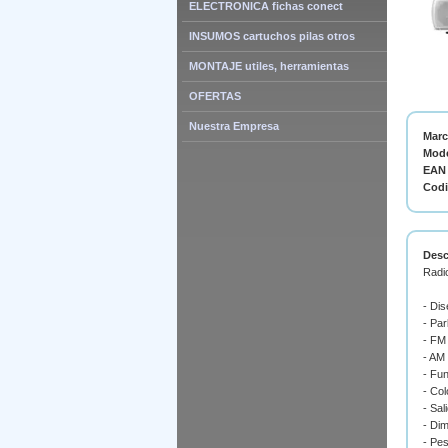
ELECTRONICA fichas conect
INSUMOS cartuchos pilas otros
MONTAJE utiles, herramientas
OFERTAS
Nuestra Empresa
Mar
Mode
EAN 
Cod
Desc
Radi
- Dis
- Par
- FM
- AM
- Fun
- Col
- Sal
- Di
- Pes