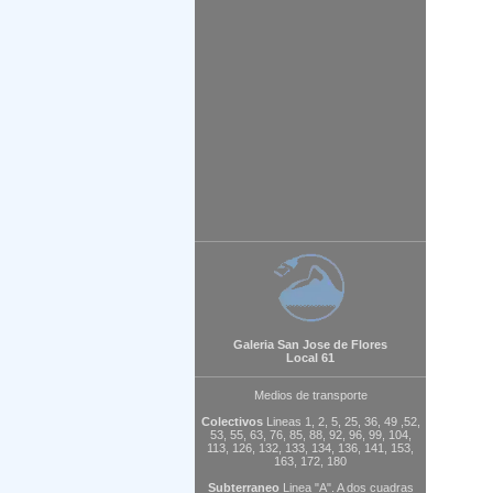
Galeria San Jose de Flores
Local 61
Medios de transporte
Colectivos
Lineas 1, 2, 5, 25, 36, 49 ,52,
53, 55, 63, 76, 85, 88, 92, 96, 99, 104,
113, 126, 132, 133, 134, 136, 141, 153,
163, 172, 180
Subterraneo
Linea "A". A dos cuadras