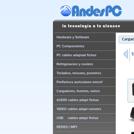
Hardware y Software
Cargad
PC Componentes
T
PC cables adaptad fichas
Refrigeracion y coolers
Teclados, mouses, punteros
Perifericos auriculares microf
Cargadores, fuentes, varios
AUDIO cables adapt fichas
VIDEO cables adapt convers
USB cables adapt fichas
REDES / WIFI