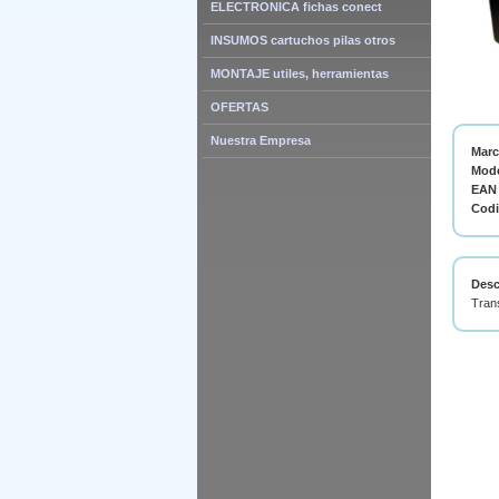
ELECTRONICA fichas conect
INSUMOS cartuchos pilas otros
MONTAJE utiles, herramientas
OFERTAS
Nuestra Empresa
Mar
Mode
EAN 
Cod
Desc
Tran