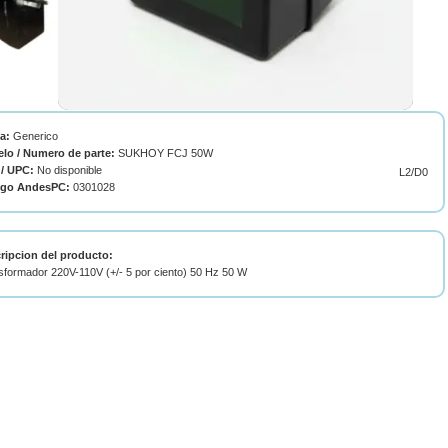
ca:
Generico
lo / Numero de parte:
SUKHOY FCJ 50W
/ UPC:
No disponible
L2/D0
igo AndesPC:
0301028
ripcion del producto:
sformador 220V-110V (+/- 5 por ciento) 50 Hz 50 W